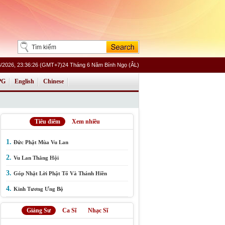
/2026, 23:36:26 (GMT+7)24 Tháng 6 Năm Bính Ngọ (ÂL)
PG
English
Chinese
Tiêu điểm
Xem nhiều
1.
Đức Phật Mùa Vu Lan
2.
Vu Lan Thắng Hội
3.
Góp Nhặt Lời Phật Tổ Và Thánh Hiền
4.
Kinh Tương Ưng Bộ
Giảng Sư
Ca Sĩ
Nhạc Sĩ