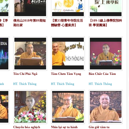
持【淨
佛光山2018年第89期短
【第33期青年寺院生活
【109-1線上佛學院預科
遇】
期出家
體驗營-心靈廚房】
班 學習圓滿】
Tôn Chỉ Phá Ngã
Tâm Chơn Tâm Vọng
Bản Chất Của Tâm
inh
HT. Thích Thông
HT. Thích Thông
HT. Thích Thông
Phương
Phương
Phương
Chuyển hóa nghịch
Nhìn lại sự tu hành
Gìn giữ tâm tu