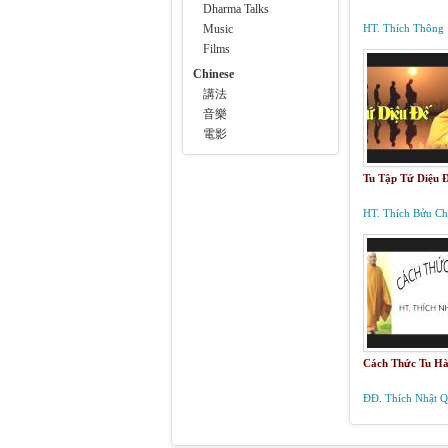
Dharma Talks
Music
HT. Thích Thông
Phương
Films
Chinese
講法
音樂
電影
Tu Tập Tứ Diệu 
HT. Thích Bửu C
Cách Thức Tu H
ĐĐ. Thích Nhật 