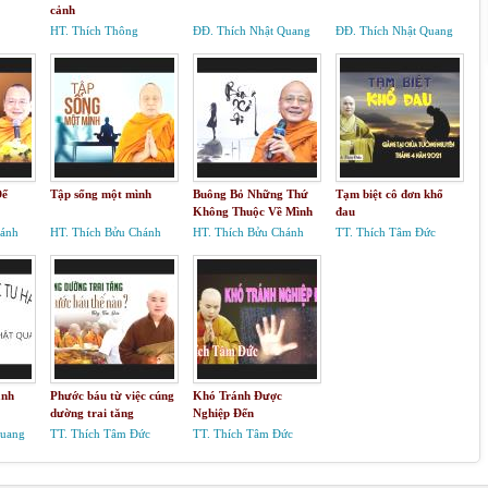
cảnh
HT. Thích Thông
ĐĐ. Thích Nhật Quang
ĐĐ. Thích Nhật Quang
Phương
Đế
Tập sống một mình
Buông Bỏ Những Thứ
Tạm biệt cô đơn khổ
Không Thuộc Về Mình
đau
hánh
HT. Thích Bửu Chánh
HT. Thích Bửu Chánh
TT. Thích Tâm Đức
ành
Phước báu từ việc cúng
Khó Tránh Được
dường trai tăng
Nghiệp Đến
Quang
TT. Thích Tâm Đức
TT. Thích Tâm Đức