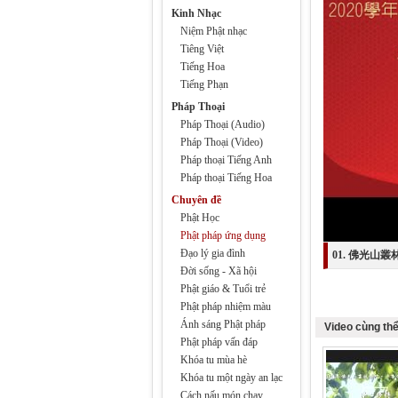
Kinh Nhạc
Niệm Phật nhạc
Tiêng Việt
Tiếng Hoa
Tiếng Phạn
Pháp Thoại
Pháp Thoại (Audio)
Pháp Thoại (Video)
Pháp thoại Tiếng Anh
Pháp thoại Tiếng Hoa
Chuyên đề
Phật Học
Phật pháp ứng dụng
Đạo lý gia đình
01. 佛光山
Đời sống - Xã hội
Phật giáo & Tuổi trẻ
Phật pháp nhiệm màu
Ánh sáng Phật pháp
Video cùng thể
Phật pháp vấn đáp
Khóa tu mùa hè
Khóa tu một ngày an lạc
Cách nấu món chay