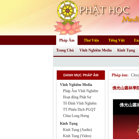
Pháp Âm
Thư Viện
Tiếng Việt
En
Trang Chủ
Vĩnh Nghiêm Media
Kinh Tụng
Pháp âm:
Chu
DANH MỤC PHÁP ÂM
Vĩnh Nghiêm Media
佛光山叢林學院
Pháp Âm Vĩnh Nghiêm
Hoạt động Phật Sự
Tổ Đình Vĩnh Nghiêm
TT Phiên Dịch PGQT
Chùa Long Hưng
Kinh Tụng
Kinh Tụng (Audio)
Kinh Tụng (Video)