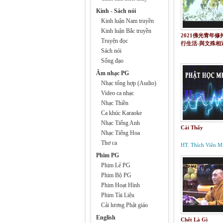
Kinh - Sách nói
Kinh luận Nam truyền
Kinh luận Bắc truyền
2021佛光青年修
Truyện đọc
行生活-與文殊相
Sách nói
Sống đạo
Âm nhạc PG
Nhạc tổng hợp (Audio)
Video ca nhạc
Nhạc Thiền
Ca khúc Karaoke
Nhạc Tiếng Anh
Cái Thấy
Nhạc Tiếng Hoa
Thơ ca
HT. Thích Viên M
Phim PG
Phim Lẻ PG
Phim Bộ PG
Phim Hoạt Hình
Phim Tài Liệu
Cải lương Phật giáo
English
Chết Là Gì