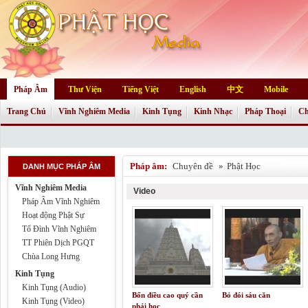
Pháp Âm
Thư Viện
Tiếng Việt
English
中文
Mobile
Trang Chủ
Vĩnh Nghiêm Media
Kinh Tụng
Kinh Nhạc
Pháp Thoại
Ch
Pháp âm:
Chuyên đề
»
Phật Học
DANH MỤC PHÁP ÂM
Vĩnh Nghiêm Media
Video
Pháp Âm Vĩnh Nghiêm
Hoạt động Phật Sự
Tổ Đình Vĩnh Nghiêm
TT Phiên Dịch PGQT
Chùa Long Hưng
Kinh Tụng
Kinh Tụng (Audio)
Bốn điều cao quý cần
Bỏ đói sáu căn
Kinh Tụng (Video)
phải học