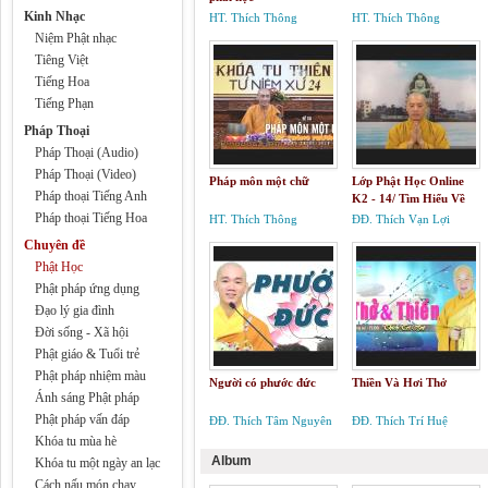
Kinh Nhạc
HT. Thích Thông
HT. Thích Thông
Phương
Phương
Niệm Phật nhạc
Tiêng Việt
Tiếng Hoa
Tiếng Phạn
Pháp Thoại
Pháp Thoại (Audio)
Pháp Thoại (Video)
Pháp môn một chữ
Lớp Phật Học Online
Pháp thoại Tiếng Anh
K2 - 14/ Tìm Hiểu Về
Triết Lý Trung Đạo
Pháp thoại Tiếng Hoa
HT. Thích Thông
ĐĐ. Thích Vạn Lợi
Phương
Chuyên đề
Phật Học
Phật pháp ứng dụng
Đạo lý gia đình
Đời sống - Xã hội
Phật giáo & Tuổi trẻ
Phật pháp nhiệm màu
Người có phước đức
Thiền Và Hơi Thở
Ánh sáng Phật pháp
Phật pháp vấn đáp
ĐĐ. Thích Tâm Nguyên
ĐĐ. Thích Trí Huệ
Khóa tu mùa hè
Album
Khóa tu một ngày an lạc
Cách nấu món chay