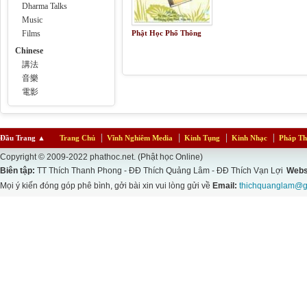
Dharma Talks
Music
Films
Phật Học Phổ Thông
Chinese
講法
音樂
電影
Đầu Trang
▲
Trang Chủ
Vĩnh Nghiêm Media
Kinh Tụng
Kinh Nhạc
Pháp Th
Copyright © 2009-2022 phathoc.net. (Phật học Online)
Biên tập:
TT Thích Thanh Phong - ĐĐ Thích Quảng Lâm - ĐĐ Thích Vạn Lợi
Webs
Mọi ý kiến đóng góp phê bình, gởi bài xin vui lòng gửi về
Email:
thichquanglam@g