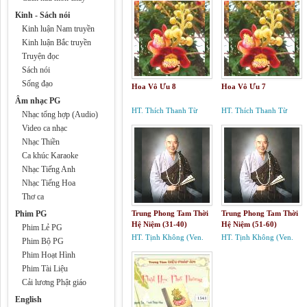
Kinh - Sách nói
Kinh luận Nam truyền
Kinh luận Bắc truyền
Truyện đọc
Sách nói
Sống đạo
Hoa Vô Ưu 8
Hoa Vô Ưu 7
Âm nhạc PG
HT. Thích Thanh Từ
HT. Thích Thanh Từ
Nhạc tổng hợp (Audio)
Video ca nhạc
Nhạc Thiền
Ca khúc Karaoke
Nhạc Tiếng Anh
Nhạc Tiếng Hoa
Thơ ca
Phim PG
Trung Phong Tam Thời
Trung Phong Tam Thời
Hệ Niệm (31-40)
Hệ Niệm (51-60)
Phim Lẻ PG
HT. Tịnh Không (Ven.
HT. Tịnh Không (Ven.
Phim Bộ PG
Master Chin Kung)
Master Chin Kung)
Phim Hoạt Hình
Phim Tài Liệu
Cải lương Phật giáo
English