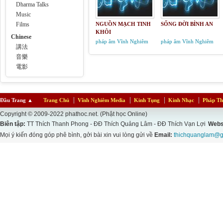
Dharma Talks
Music
Films
NGUỒN MẠCH TINH
SỐNG ĐỜI BÌNH AN
KHÔI
Chinese
pháp âm Vĩnh Nghiêm
pháp âm Vĩnh Nghiêm
講法
音樂
電影
Đầu Trang
▲
Trang Chủ
Vĩnh Nghiêm Media
Kinh Tụng
Kinh Nhạc
Pháp Th
Copyright © 2009-2022 phathoc.net. (Phật học Online)
Biên tập:
TT Thích Thanh Phong - ĐĐ Thích Quảng Lâm - ĐĐ Thích Vạn Lợi
Webs
Mọi ý kiến đóng góp phê bình, gởi bài xin vui lòng gửi về
Email:
thichquanglam@g