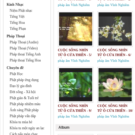
THAY LỜI TỰA
LỜI KINH TRONG
Kinh Nhạc
pháp âm Vĩnh Nghiêm
pháp âm Vĩnh Nghiêm
LÒNG BÀN TAY 1
Niệm Phật nhạc
Tiêng Việt
Tiếng Hoa
Tiếng Phạn
Pháp Thoại
Pháp Thoại (Audio)
Pháp Thoại (Video)
CUỘC SỐNG NHÌN
CUỘC SỐNG NHÌN
Pháp thoại Tiếng Anh
TỪ Ô CỬA THIỀN - 5/
TỪ Ô CỬA THIỀN - 6/
LỜI KINH TRONG
LỜI KINH TRONG
Pháp thoại Tiếng Hoa
pháp âm Vĩnh Nghiêm
pháp âm Vĩnh Nghiêm
LÒNG BÀN TAY 4&5
LÒNG BÀN TAY 6
Chuyên đề
Phật Học
Phật pháp ứng dụng
Đạo lý gia đình
Đời sống - Xã hội
Phật giáo & Tuổi trẻ
Phật pháp nhiệm màu
CUỘC SỐNG NHÌN
CUỘC SỐNG NHÌN
Ánh sáng Phật pháp
TỪ Ô CỬA THIỀN - 9/
TỪ Ô CỬA THIỀN - 10/
LỜI KINH TRONG
LỜI KINH TRONG
Phật pháp vấn đáp
pháp âm Vĩnh Nghiêm
pháp âm Vĩnh Nghiêm
LÒNG BÀN TAY 10 &
LÒNG BÀN TAY 12 &
Khóa tu mùa hè
11
13
Album
Khóa tu một ngày an lạc
Cách nấu món chay