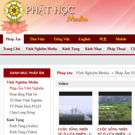
Pháp Âm
Thư Viện
Tiếng Việt
English
中文
Mobile
Trang Chủ
Vĩnh Nghiêm Media
Kinh Tụng
Kinh Nhạc
Pháp Thoại
Ch
Pháp âm:
Vĩnh Nghiêm Media
»
Pháp Âm Vĩ
DANH MỤC PHÁP ÂM
Vĩnh Nghiêm Media
Video
Pháp Âm Vĩnh Nghiêm
Hoạt động Phật Sự
Tổ Đình Vĩnh Nghiêm
TT Phiên Dịch PGQT
Chùa Long Hưng
Kinh Tụng
Kinh Tụng (Audio)
CUỘC SỐNG NHÌN
CUỘC SỐNG NHÌN
Kinh Tụng (Video)
TỪ Ô CỬA THIỀN - 1/
TỪ Ô CỬA THIỀN - 2/