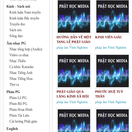
Kinh - Sách nói
Kinh luận Nam truyền
Kinh luận Bắc truyền
Truyện đọc
Sách nói
Sống đạo
HƯỚNG DẪN VỀ MỘT
KINH VIÊN GIÁC
TANG LỄ PHẬT GIÁO
Âm nhạc PG
ĐÚNG ĐẮN
pháp âm Vĩnh Nghiêm
pháp âm Vĩnh Nghiêm
Nhạc tổng hợp (Audio)
Video ca nhạc
Nhạc Thiền
Ca khúc Karaoke
Nhạc Tiếng Anh
Nhạc Tiếng Hoa
Thơ ca
Phim PG
PHẬT GIÁO QUA
PHƯỚC HUỆ TUỲ
LĂNG KÍNH XÃ HỘI
THÂN
Phim Lẻ PG
pháp âm Vĩnh Nghiêm
pháp âm Vĩnh Nghiêm
Phim Bộ PG
Phim Hoạt Hình
Phim Tài Liệu
Cải lương Phật giáo
English