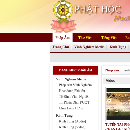
Pháp Âm
Thư Viện
Tiếng Việt
En
Trang Chủ
Vĩnh Nghiêm Media
Kinh Tụng
Pháp âm:
Kinh
DANH MỤC PHÁP ÂM
Vĩnh Nghiêm Media
Video
Pháp Âm Vĩnh Nghiêm
Hoạt động Phật Sự
Tổ Đình Vĩnh Nghiêm
TT Phiên Dịch PGQT
Chùa Long Hưng
Kinh Tụng
Kinh Tụng (Audio)
TUYỂN TẬP PH
Kinh Tụng (Video)
- 9/ AN LẠC GI