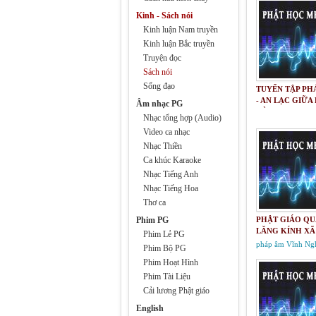
Kinh - Sách nói
Kinh luận Nam truyền
Kinh luận Bắc truyền
Truyện đọc
Sách nói
Sống đạo
TUYỂN TẬP PH
- AN LẠC GIỮA
Âm nhạc PG
ĐỜI
Nhạc tổng hợp (Audio)
Video ca nhạc
Nhạc Thiền
Ca khúc Karaoke
Nhạc Tiếng Anh
Nhạc Tiếng Hoa
Thơ ca
Phim PG
PHẬT GIÁO QU
LĂNG KÍNH XÃ
Phim Lẻ PG
pháp âm Vĩnh Ng
Phim Bộ PG
Phim Hoạt Hình
Phim Tài Liệu
Cải lương Phật giáo
English