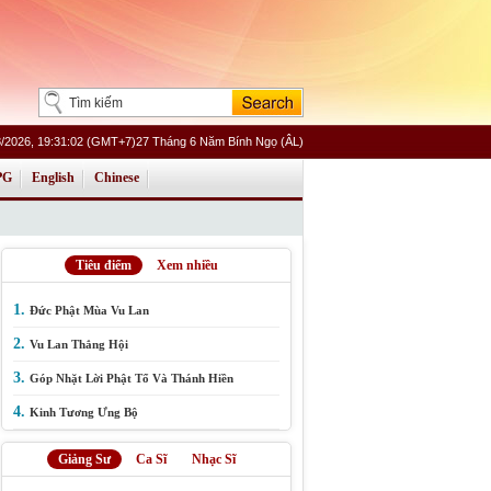
8/2026, 19:31:02 (GMT+7)27 Tháng 6 Năm Bính Ngọ (ÂL)
PG
English
Chinese
Tiêu điểm
Xem nhiều
1.
Đức Phật Mùa Vu Lan
2.
Vu Lan Thắng Hội
3.
Góp Nhặt Lời Phật Tổ Và Thánh Hiền
4.
Kinh Tương Ưng Bộ
Giảng Sư
Ca Sĩ
Nhạc Sĩ