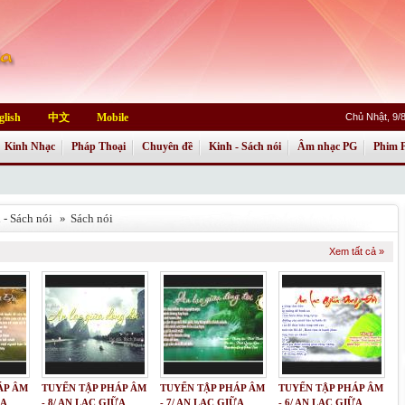
glish
中文
Mobile
Chủ Nhật, 9/
Kinh Nhạc
Pháp Thoại
Chuyên đề
Kinh - Sách nói
Âm nhạc PG
Phim 
 - Sách nói
»
Sách nói
Xem tất cả »
ÁP ÂM
TUYỂN TẬP PHÁP ÂM
TUYỂN TẬP PHÁP ÂM
TUYỂN TẬP PHÁP ÂM
ỮA
- 8/ AN LẠC GIỮA
- 7/ AN LẠC GIỮA
- 6/ AN LẠC GIỮA