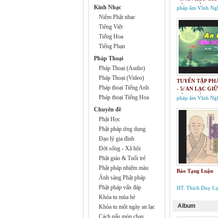
DÒNG ĐỜI
Kinh Nhạc
pháp âm Vĩnh Ng
Niệm Phật nhạc
Tiêng Việt
Tiếng Hoa
Tiếng Phạn
Pháp Thoại
Pháp Thoại (Audio)
Pháp Thoại (Video)
TUYỂN TẬP PH
Pháp thoại Tiếng Anh
- 5/ AN LẠC GI
DÒNG ĐỜI
Pháp thoại Tiếng Hoa
pháp âm Vĩnh Ng
Chuyên đề
Phật Học
Phật pháp ứng dụng
Đạo lý gia đình
Đời sống - Xã hội
Phật giáo & Tuổi trẻ
Phật pháp nhiệm màu
Bảo Tạng Luận
Ánh sáng Phật pháp
Phật pháp vấn đáp
HT. Thích Duy L
Khóa tu mùa hè
Album
Khóa tu một ngày an lạc
Cách nấu món chay