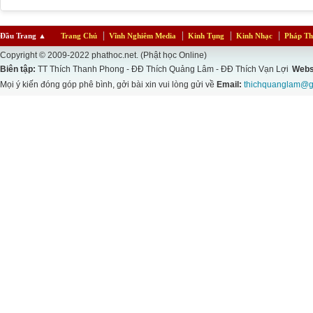
Đầu Trang
▲
Trang Chủ
Vĩnh Nghiêm Media
Kinh Tụng
Kinh Nhạc
Pháp Th
Copyright © 2009-2022 phathoc.net. (Phật học Online)
Biên tập:
TT Thích Thanh Phong - ĐĐ Thích Quảng Lâm - ĐĐ Thích Vạn Lợi
Webs
Mọi ý kiến đóng góp phê bình, gởi bài xin vui lòng gửi về
Email:
thichquanglam@g