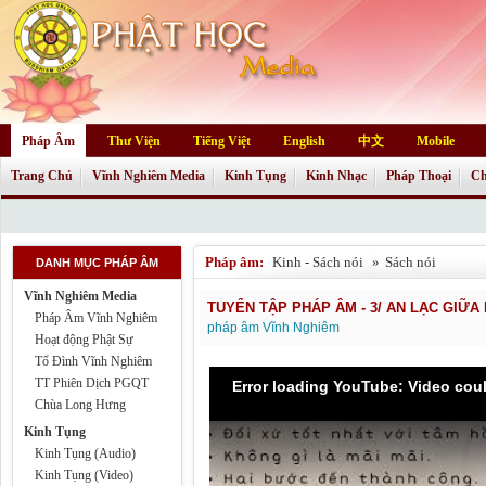
Pháp Âm
Thư Viện
Tiếng Việt
English
中文
Mobile
Trang Chủ
Vĩnh Nghiêm Media
Kinh Tụng
Kinh Nhạc
Pháp Thoại
Ch
Pháp âm:
Kinh - Sách nói
»
Sách nói
DANH MỤC PHÁP ÂM
Vĩnh Nghiêm Media
TUYỂN TẬP PHÁP ÂM - 3/ AN LẠC GIỮA
Pháp Âm Vĩnh Nghiêm
pháp âm Vĩnh Nghiêm
Hoạt động Phật Sự
Tổ Đình Vĩnh Nghiêm
TT Phiên Dịch PGQT
Error loading YouTube: Video cou
Chùa Long Hưng
Kinh Tụng
Kinh Tụng (Audio)
Kinh Tụng (Video)