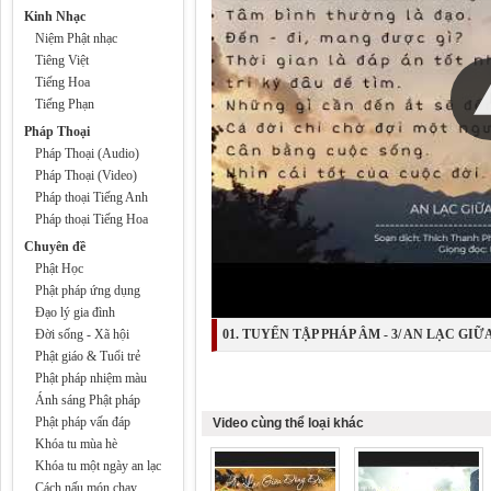
Kinh Nhạc
Niệm Phật nhạc
Tiêng Việt
Tiếng Hoa
Tiếng Phạn
Pháp Thoại
Pháp Thoại (Audio)
Pháp Thoại (Video)
Pháp thoại Tiếng Anh
Pháp thoại Tiếng Hoa
Chuyên đề
Phật Học
Phật pháp ứng dụng
Đạo lý gia đình
Đời sống - Xã hội
01. TUYỂN TẬP PHÁP ÂM - 3/ AN LẠC GIỮA
Phật giáo & Tuổi trẻ
Phật pháp nhiệm màu
Ánh sáng Phật pháp
Phật pháp vấn đáp
Video cùng thể loại khác
Khóa tu mùa hè
Khóa tu một ngày an lạc
Cách nấu món chay