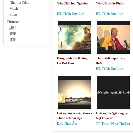
Dharma Talks
Yếu Chỉ Hoa Nghiêm
Yếu Chỉ Phật Pháp
Music
HT. Thích Duy Lực
HT. Thích Duy Lực
Films
Chinese
講法
音樂
電影
Dòng Sinh Tử Không
Tham thiền qua Duy
Có Bắt Đầu
thức
HT. Thích Duy Lực
Cội nguồn truyền thừa -
Giải nghĩa ‘giáo ngoại
Thỉnh Ích hỏi đạo
biệt truyền’
Diệu Pháp Âm
TT. Thích Đồng Thường