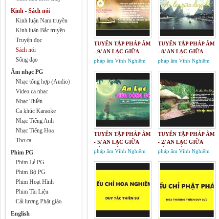
Kinh - Sách nói
Kinh luận Nam truyền
Kinh luận Bắc truyền
Truyện đọc
TUYỂN TẬP PHÁP ÂM
TUYỂN TẬP PHÁP ÂM
Sách nói
- 9/ AN LẠC GIỮA
- 8/ AN LẠC GIỮA
Sống đạo
DÒNG ĐỜI
DÒNG ĐỜI
pháp âm Vĩnh Nghiêm
pháp âm Vĩnh Nghiêm
Âm nhạc PG
Nhạc tổng hợp (Audio)
Video ca nhạc
Nhạc Thiền
Ca khúc Karaoke
Nhạc Tiếng Anh
Nhạc Tiếng Hoa
TUYỂN TẬP PHÁP ÂM
TUYỂN TẬP PHÁP ÂM
Thơ ca
- 5/ AN LẠC GIỮA
- 2/ AN LẠC GIỮA
DÒNG ĐỜI
DÒNG ĐỜI
pháp âm Vĩnh Nghiêm
pháp âm Vĩnh Nghiêm
Phim PG
Phim Lẻ PG
Phim Bộ PG
Phim Hoạt Hình
Phim Tài Liệu
Cải lương Phật giáo
English