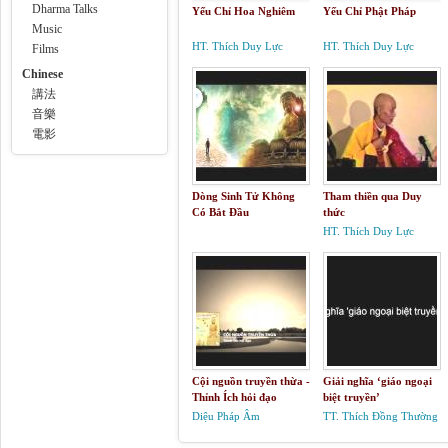
Dharma Talks
Yếu Chỉ Hoa Nghiêm
Yếu Chỉ Phật Pháp
Music
HT. Thích Duy Lực
HT. Thích Duy Lực
Films
Chinese
講法
音樂
電影
Dòng Sinh Tử Không
Tham thiền qua Duy
Có Bắt Đầu
thức
HT. Thích Duy Lực
Cội nguồn truyền thừa -
Giải nghĩa ‘giáo ngoại
Thỉnh Ích hỏi đạo
biệt truyền’
Diệu Pháp Âm
TT. Thích Đồng Thường