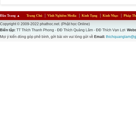
Đầu Trang
▲
Trang Chủ
Vĩnh Nghiêm Media
Kinh Tụng
Kinh Nhạc
Pháp Th
Copyright © 2009-2022 phathoc.net. (Phật học Online)
Biên tập:
TT Thích Thanh Phong - ĐĐ Thích Quảng Lâm - ĐĐ Thích Vạn Lợi
Webs
Mọi ý kiến đóng góp phê bình, gởi bài xin vui lòng gửi về
Email:
thichquanglam@g