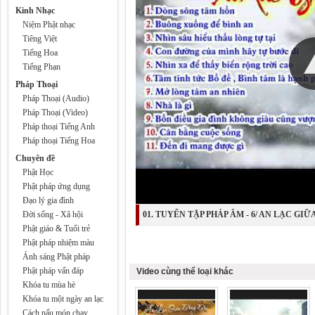
Kinh Nhạc
Niệm Phật nhạc
Tiêng Việt
Tiếng Hoa
Tiếng Phạn
Pháp Thoại
Pháp Thoại (Audio)
Pháp Thoại (Video)
Pháp thoại Tiếng Anh
Pháp thoại Tiếng Hoa
Chuyên đề
Phật Học
Phật pháp ứng dụng
Đạo lý gia đình
Đời sống - Xã hội
01. TUYỂN TẬP PHÁP ÂM - 6/ AN LẠC GIỮA
Phật giáo & Tuổi trẻ
Phật pháp nhiệm màu
Ánh sáng Phật pháp
Phật pháp vấn đáp
Video cùng thể loại khác
Khóa tu mùa hè
Khóa tu một ngày an lạc
Cách nấu món chay