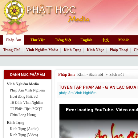
Pháp Âm
Thư Viện
Tiếng Việt
English
中文
Mobile
Trang Chủ
Vĩnh Nghiêm Media
Kinh Tụng
Kinh Nhạc
Pháp Thoại
Ch
Pháp âm:
Kinh - Sách nói
»
Sách nói
DANH MỤC PHÁP ÂM
Vĩnh Nghiêm Media
TUYỂN TẬP PHÁP ÂM - 6/ AN LẠC GIỮA
Pháp Âm Vĩnh Nghiêm
pháp âm Vĩnh Nghiêm
Hoạt động Phật Sự
Tổ Đình Vĩnh Nghiêm
TT Phiên Dịch PGQT
Error loading YouTube: Video cou
Chùa Long Hưng
Kinh Tụng
Kinh Tụng (Audio)
Kinh Tụng (Video)