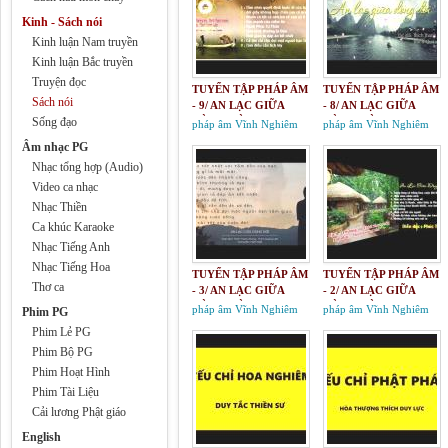
Kinh - Sách nói
Kinh luận Nam truyền
Kinh luận Bắc truyền
Truyện đọc
TUYỂN TẬP PHÁP ÂM
TUYỂN TẬP PHÁP ÂM
Sách nói
- 9/ AN LẠC GIỮA
- 8/ AN LẠC GIỮA
Sống đạo
DÒNG ĐỜI
DÒNG ĐỜI
pháp âm Vĩnh Nghiêm
pháp âm Vĩnh Nghiêm
Âm nhạc PG
Nhạc tổng hợp (Audio)
Video ca nhạc
Nhạc Thiền
Ca khúc Karaoke
Nhạc Tiếng Anh
Nhạc Tiếng Hoa
TUYỂN TẬP PHÁP ÂM
TUYỂN TẬP PHÁP ÂM
Thơ ca
- 3/ AN LẠC GIỮA
- 2/ AN LẠC GIỮA
DÒNG ĐỜI
DÒNG ĐỜI
pháp âm Vĩnh Nghiêm
pháp âm Vĩnh Nghiêm
Phim PG
Phim Lẻ PG
Phim Bộ PG
Phim Hoạt Hình
Phim Tài Liệu
Cải lương Phật giáo
English