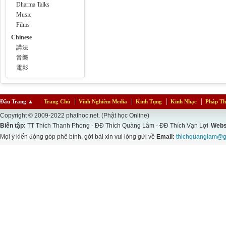
Dharma Talks
Music
Films
Chinese
講法
音樂
電影
Đầu Trang
▲
Trang Chủ
Vĩnh Nghiêm Media
Kinh Tụng
Kinh Nhạc
Pháp Th
Copyright © 2009-2022 phathoc.net. (Phật học Online)
Biên tập:
TT Thích Thanh Phong - ĐĐ Thích Quảng Lâm - ĐĐ Thích Vạn Lợi
Webs
Mọi ý kiến đóng góp phê bình, gởi bài xin vui lòng gửi về
Email:
thichquanglam@g