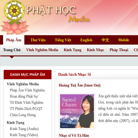
Pháp Âm
Thư Viện
Tiếng Việt
English
中文
Mobile
Trang Chủ
Vĩnh Nghiêm Media
Kinh Tụng
Kinh Nhạc
Pháp Thoại
Ch
Danh Sách Nhạc Sĩ
DANH MỤC PHÁP ÂM
Vĩnh Nghiêm Media
Hoàng Tuệ Âm (Imee Ooi)
Pháp Âm Vĩnh Nghiêm
Xin giới thiệu một nhà viế
Hoạt động Phật Sự
Ooi, trong cách phát âm
Tổ Đình Vĩnh Nghiêm
tiếng Anh có nghĩa là “W
TT Phiên Dịch PGQT
cổ điển từ nhỏ. Năm 199
Chùa Long Hưng
thời điểm này (2007), cô 
Kinh Tụng
tiếng Sanskrit, Pali và T
Kinh Tụng (Audio)
Kinh Tụng (Video)
Nhạc sĩ Võ Tá Hân