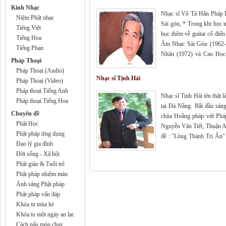
Kinh Nhạc
Nhạc sĩ Võ Tá Hân Pháp D
Niệm Phật nhạc
Sài gòn, * Trong khi học 
Tiêng Việt
học thêm về guitar cổ điể
Tiếng Hoa
Âm Nhạc Sài Gòn (1962-
Tiếng Phạn
Nhân (1972) và Cao Học 
Pháp Thoại
Massachusetts Institute o
Pháp Thoại (Audio)
Nhạc sĩ Tịnh Hải
Pháp Thoại (Video)
Pháp thoại Tiếng Anh
Nhạc sĩ Tịnh Hải tên thật
Pháp thoại Tiếng Hoa
tại Đà Nẵng. Bắt đầu sáng
Chuyên đề
chùa Hoằng pháp với Pháp
Phật Học
Nguyễn Văn Tiết, Thuận An
Phật pháp ứng dụng
đề : "Lòng Thành Tri Ân"
Đạo lý gia đình
Ta Về Đâu" Vol.4 "Con Tậ
Đời sống - Xã hội
Phật giáo & Tuổi trẻ
Phật pháp nhiệm màu
Ánh sáng Phật pháp
Phật pháp vấn đáp
Khóa tu mùa hè
Khóa tu một ngày an lạc
Cách nấu món chay