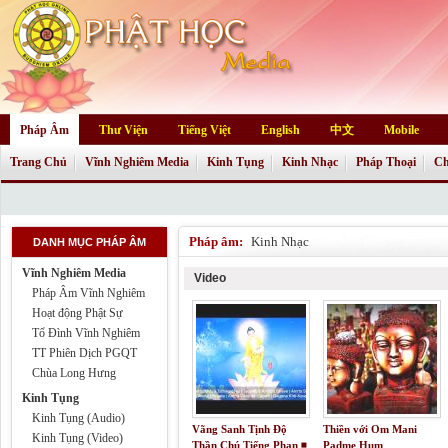
Pháp Âm
Thư Viện
Tiếng Việt
English
中文
Mobile
Trang Chủ
Vĩnh Nghiêm Media
Kinh Tụng
Kinh Nhạc
Pháp Thoại
Ch
Pháp âm:
Kinh Nhạc
DANH MỤC PHÁP ÂM
Vĩnh Nghiêm Media
Video
Pháp Âm Vĩnh Nghiêm
Hoạt động Phật Sự
Tổ Đình Vĩnh Nghiêm
TT Phiên Dịch PGQT
Chùa Long Hưng
Kinh Tụng
Kinh Tụng (Audio)
Vãng Sanh Tịnh Độ
Thiền với Om Mani
Kinh Tụng (Video)
Thần Chú Tiếng Phạn ◾
Padme Hum