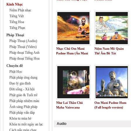
Amitabha Pure Land
Kinh Nhạc
Rebirth Mantra
Niệm Phật nhạc
Tiêng Việt
Tiếng Hoa
Tiếng Phạn
Pháp Thoại
Pháp Thoại (Audio)
Pháp Thoại (Video)
Nhạc Chú Om Mani
Niệm Nam Mô Quán
Pháp thoại Tiếng Anh
Padme Hum (Án Mani
Thế Âm Bồ Tát
Bát Mi Hồng)
Pháp thoại Tiếng Hoa
Chuyên đề
Phật Học
Phật pháp ứng dụng
Đạo lý gia đình
Đời sống - Xã hội
Phật giáo & Tuổi trẻ
Phật pháp nhiệm màu
Như Lai Thần Chú
Om Mani Padme Hum
Ánh sáng Phật pháp
Maha Vairocana
(Full length version)
Mantra
Phật pháp vấn đáp
Khóa tu mùa hè
Audio
Khóa tu một ngày an lạc
Cách nấu món chay