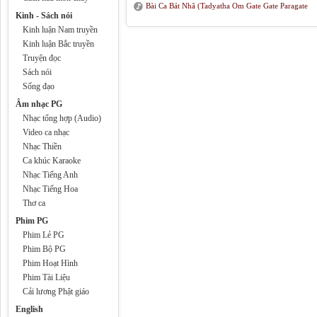
Bài Ca Bát Nhã (Tadyatha Om Gate Gate Paragate
Kinh - Sách nói
Parasamgate Buddhi Soha) - Tây Tạng
Kinh luận Nam truyền
Kinh luận Bắc truyền
Truyện đọc
Sách nói
Sống đạo
Âm nhạc PG
Nhạc tổng hợp (Audio)
Video ca nhạc
Nhạc Thiền
Ca khúc Karaoke
Nhạc Tiếng Anh
Nhạc Tiếng Hoa
Thơ ca
Phim PG
Phim Lẻ PG
Phim Bộ PG
Phim Hoạt Hình
Phim Tài Liệu
Cải lương Phật giáo
English