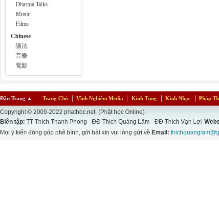
Dharma Talks
Music
Films
Chinese
講法
音樂
電影
Đầu Trang
▲
Trang Chủ
Vĩnh Nghiêm Media
Kinh Tụng
Kinh Nhạc
Pháp Th
Copyright © 2009-2022 phathoc.net. (Phật học Online)
Biên tập:
TT Thích Thanh Phong - ĐĐ Thích Quảng Lâm - ĐĐ Thích Vạn Lợi
Webs
Mọi ý kiến đóng góp phê bình, gởi bài xin vui lòng gửi về
Email:
thichquanglam@g