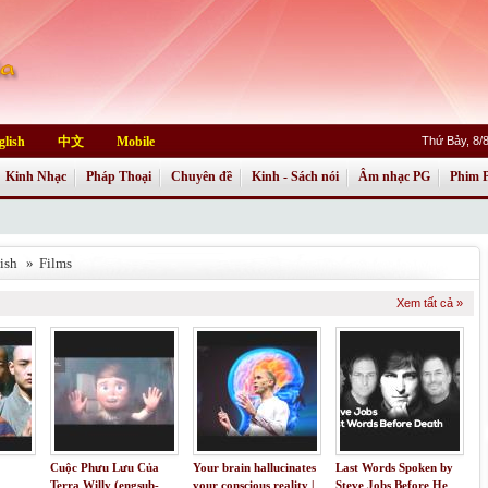
glish
中文
Mobile
Thứ Bảy, 8/
Kinh Nhạc
Pháp Thoại
Chuyên đề
Kinh - Sách nói
Âm nhạc PG
Phim 
ish
»
Films
Xem tất cả »
Cuộc Phưu Lưu Của
Your brain hallucinates
Last Words Spoken by
Terra Willy (engsub-
your conscious reality |
Steve Jobs Before He