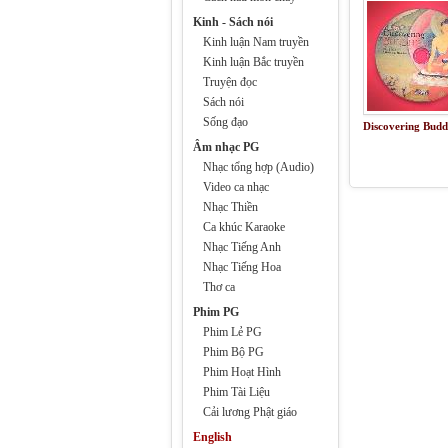
Kinh - Sách nói
Kinh luận Nam truyền
Kinh luận Bắc truyền
Truyện đọc
Sách nói
Sống đạo
Discovering Bud
Âm nhạc PG
Nhạc tổng hợp (Audio)
Video ca nhạc
Nhạc Thiền
Ca khúc Karaoke
Nhạc Tiếng Anh
Nhạc Tiếng Hoa
Thơ ca
Phim PG
Phim Lẻ PG
Phim Bộ PG
Phim Hoạt Hình
Phim Tài Liệu
Cải lương Phật giáo
English