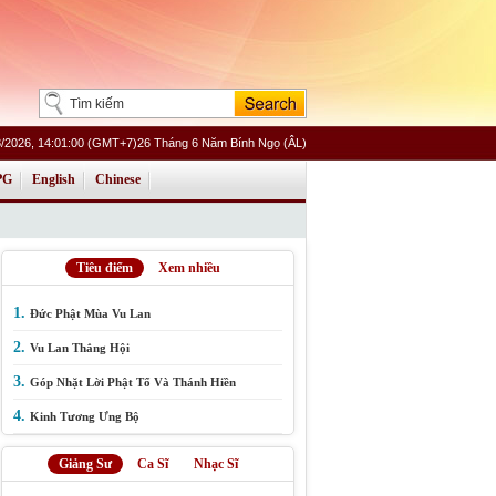
8/2026, 14:01:00 (GMT+7)26 Tháng 6 Năm Bính Ngọ (ÂL)
PG
English
Chinese
Tiêu điểm
Xem nhiều
1.
Đức Phật Mùa Vu Lan
2.
Vu Lan Thắng Hội
3.
Góp Nhặt Lời Phật Tổ Và Thánh Hiền
4.
Kinh Tương Ưng Bộ
Giảng Sư
Ca Sĩ
Nhạc Sĩ