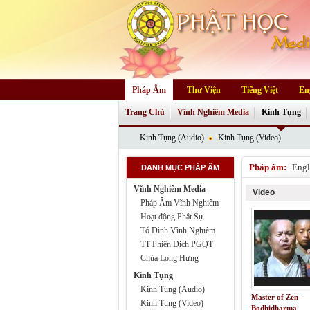
Pháp Âm
Thư Viện
Tiếng Việt
En
Trang Chủ
Vĩnh Nghiêm Media
Kinh Tụng
Kinh Tụng (Audio)
Kinh Tụng (Video)
Pháp âm:
Engl
DANH MỤC PHÁP ÂM
Vĩnh Nghiêm Media
Video
Pháp Âm Vĩnh Nghiêm
Hoạt động Phật Sự
Tổ Đình Vĩnh Nghiêm
TT Phiên Dịch PGQT
Chùa Long Hưng
Kinh Tụng
Kinh Tụng (Audio)
Master of Zen -
Kinh Tụng (Video)
Bodhidharma