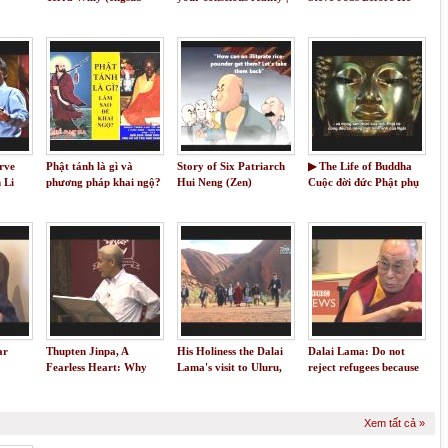
vietsub) - Phim hoạt
Anil Seth
Died
hình mỹ hay nhất 2019
rve
Phật tánh là gì và
Story of Six Patriarch
▶ The Life of Buddha
 Li
phương pháp khai ngộ?
Hui Neng (Zen)
Cuộc đời đức Phật phụ
đề tiếng Việt full
ar
Thupten Jinpa, A
His Holiness the Dalai
Dalai Lama: Do not
Fearless Heart: Why
Lama's visit to Uluru,
reject refugees because
Compassion is the Key
Australia
they are Muslim
to Greater Wellbeing
Xem tất cả »