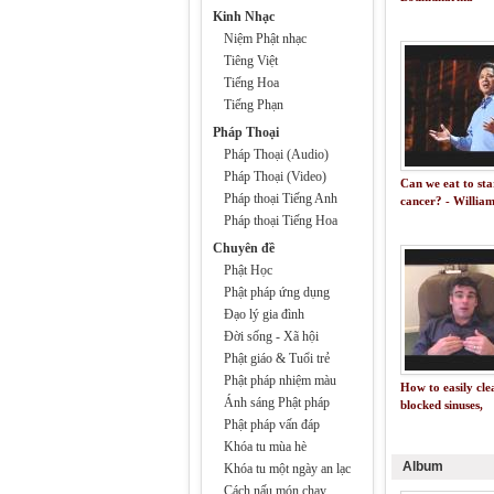
Kinh Nhạc
Niệm Phật nhạc
Tiêng Việt
Tiếng Hoa
Tiếng Phạn
Pháp Thoại
Pháp Thoại (Audio)
Pháp Thoại (Video)
Can we eat to sta
Pháp thoại Tiếng Anh
cancer? - William
Pháp thoại Tiếng Hoa
Chuyên đề
Phật Học
Phật pháp ứng dụng
Đạo lý gia đình
Đời sống - Xã hội
Phật giáo & Tuổi trẻ
Phật pháp nhiệm màu
How to easily cle
Ánh sáng Phật pháp
blocked sinuses,
naturally.
Phật pháp vấn đáp
Khóa tu mùa hè
Album
Khóa tu một ngày an lạc
Cách nấu món chay