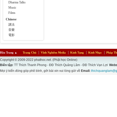
Dharma Talks
Music
Films
Chinese
講法
音樂
電影
Đầu Trang
▲
Trang Chủ
Vĩnh Nghiêm Media
Kinh Tụng
Kinh Nhạc
Pháp Th
Copyright © 2009-2022 phathoc.net. (Phật học Online)
Biên tập:
TT Thích Thanh Phong - ĐĐ Thích Quảng Lâm - ĐĐ Thích Vạn Lợi
Webs
Mọi ý kiến đóng góp phê bình, gởi bài xin vui lòng gửi về
Email:
thichquanglam@g