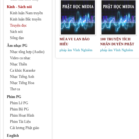
Kinh - Sách nói
Kinh luận Nam truyền
Kinh luận Bắc truyền
Truyện đọc
Sách nói
Sống đạo
MÙA VU LAN BÁO
100 TRUYỆN TÍCH
HIẾU
NHÂN DUYÊN PHẬT
Âm nhạc PG
GIÁO
pháp âm Vĩnh Nghiêm
pháp âm Vĩnh Nghiêm
Nhạc tổng hợp (Audio)
Video ca nhạc
Nhạc Thiền
Ca khúc Karaoke
Nhạc Tiếng Anh
Nhạc Tiếng Hoa
Thơ ca
Phim PG
Phim Lẻ PG
Phim Bộ PG
Phim Hoạt Hình
Phim Tài Liệu
Cải lương Phật giáo
English