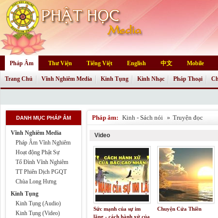
Pháp Âm
Thư Viện
Tiếng Việt
English
中文
Mobile
Trang Chủ
Vĩnh Nghiêm Media
Kinh Tụng
Kinh Nhạc
Pháp Thoại
Ch
Pháp âm:
Kinh - Sách nói
»
Truyện đọc
DANH MỤC PHÁP ÂM
Vĩnh Nghiêm Media
Video
Pháp Âm Vĩnh Nghiêm
Hoạt động Phật Sự
Tổ Đình Vĩnh Nghiêm
TT Phiên Dịch PGQT
Chùa Long Hưng
Kinh Tụng
Kinh Tụng (Audio)
Sức mạnh của sự im
Chuyện Cửa Thiền
Kinh Tụng (Video)
lặng - cách hành xử của