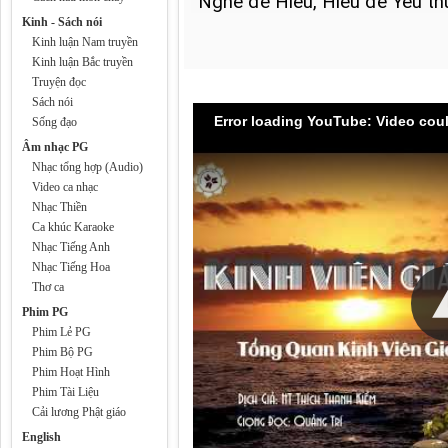
Kinh - Sách nói
Kinh luận Nam truyền
Kinh luận Bắc truyền
Truyện đọc
Sách nói
Error loading YouTube: Video cou
Sống đạo
Âm nhạc PG
Nhạc tổng hợp (Audio)
Video ca nhạc
Nhạc Thiền
Ca khúc Karaoke
Nhạc Tiếng Anh
Nhạc Tiếng Hoa
Thơ ca
Phim PG
Phim Lẻ PG
Phim Bộ PG
Phim Hoạt Hình
Phim Tài Liệu
Cải lương Phật giáo
English