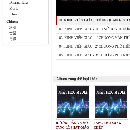
Dharma Talks
Music
Films
01. KINH VIÊN GIÁC - TỔNG QUAN KINH
Chinese
講法
02. KINH VIÊN GIÁC - TIỂU SỬ HOÀ THƯ
音樂
03. KINH VIÊN GIÁC - 1/ CHƯƠNG VĂN TH
電影
04. KINH VIÊN GIÁC - 2/ CHƯƠNG PHỔ HIỀ
05. KINH VIÊN GIÁC - 3/ CHƯƠNG PHỔ NH
06. KINH VIÊN GIÁC - 4/ CHƯƠNG KIM C
07. KINH VIÊN GIÁC - 5/ CHƯƠNG DI LẶC
Album cùng thể loại khác
08. KINH VIÊN GIÁC - 5/ CHƯƠNG DI LẶC
09. KINH VIÊN GIÁC - 6/ CHƯƠNG THANH 
10. KINH VIÊN GIÁC - 7/ CHƯƠNG OAI ĐỨC
11. KINH VIÊN GIÁC - 8/ CHƯƠNG BIỆN ÂM
12. KINH VIÊN GIÁC - 9/ CHƯƠNG TỊNH 
HƯỚNG DẪN VỀ MỘT
TẠNG THƯ SỐNG
13. KINH VIÊN GIÁC - 10/ CHƯƠNG PHỔ GI
TANG LỄ PHẬT GIÁO
CHẾT