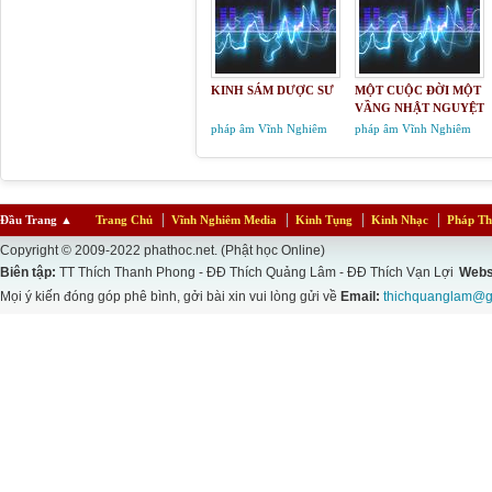
KINH SÁM DƯỢC SƯ
MỘT CUỘC ĐỜI MỘT
VẦNG NHẬT NGUYỆT
pháp âm Vĩnh Nghiêm
pháp âm Vĩnh Nghiêm
Đầu Trang
▲
Trang Chủ
Vĩnh Nghiêm Media
Kinh Tụng
Kinh Nhạc
Pháp Th
Copyright © 2009-2022 phathoc.net. (Phật học Online)
Biên tập:
TT Thích Thanh Phong - ĐĐ Thích Quảng Lâm - ĐĐ Thích Vạn Lợi
Webs
Mọi ý kiến đóng góp phê bình, gởi bài xin vui lòng gửi về
Email:
thichquanglam@g