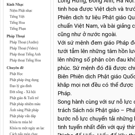
Long Hưng, Đông Anh, Hà Nội. 
Kinh Nhạc
tinh hoa được Việt dịch và trướ
Niệm Phật nhạc
Phiên dịch tư liệu Phật giáo Q
Tiêng Việt
Tiếng Hoa
chuẩn Việt Nam, và bài giảng c
Tiếng Phạn
cũng như ở nước ngoài.

Pháp Thoại
Với sứ mệnh đem giáo Pháp đến
Pháp Thoại (Audio)
Pháp Thoại (Video)
tưới tẳm lên những tâm hồn lươ
Pháp thoại Tiếng Anh
lên những số phận còn đau khổ
Pháp thoại Tiếng Hoa
phúc. Sứ mệnh đó đã được chư
Chuyên đề
Phật Học
Biên Phiên dịch Phật giáo Quố
Phật pháp ứng dụng
khắp mọi nơi đều có thể được 
Đạo lý gia đình
Đời sống - Xã hội
Pháp.

Phật giáo & Tuổi trẻ
Song hành cùng với sự nỗ lực 
Phật pháp nhiệm màu
trách Sách nói Phật giáo – P
Ánh sáng Phật pháp
Phật pháp vấn đáp
bước nỗ lực chuyển tải những b
Khóa tu mùa hè
tinh tuyển nhất đến với quý thín
Khóa tu một ngày an lạc
Cách nấu món chay