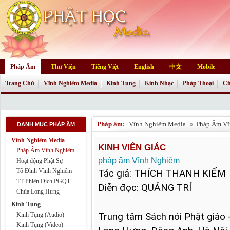
Pháp Âm
Thư Viện
Tiếng Việt
English
中文
Mobile
Trang Chủ
Vĩnh Nghiêm Media
Kinh Tụng
Kinh Nhạc
Pháp Thoại
Ch
Pháp âm:
Vĩnh Nghiêm Media
»
Pháp Âm Vĩ
DANH MỤC PHÁP ÂM
Vĩnh Nghiêm Media
KINH VIÊN GIÁC
Pháp Âm Vĩnh Nghiêm
pháp âm Vĩnh Nghiêm
Hoạt động Phật Sự
Tổ Đình Vĩnh Nghiêm
Tác giả: THÍCH THANH KIỂM

TT Phiên Dịch PGQT
Diễn đọc: QUẢNG TRÍ
Chùa Long Hưng
Kinh Tụng
Kinh Tụng (Audio)
Trung tâm Sách nói Phật giáo 
Kinh Tụng (Video)