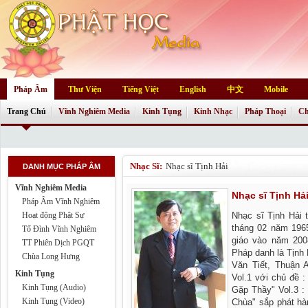
Pháp Âm
Thư Viện
Tiếng Việt
English
中文
Mobile
Trang Chủ
Vĩnh Nghiêm Media
Kinh Tụng
Kinh Nhạc
Pháp Thoại
Ch
Nhạc Sĩ:
Nhạc sĩ Tịnh Hải
DANH MỤC PHÁP ÂM
Vĩnh Nghiêm Media
Nhạc sĩ Tịnh Hả
Pháp Âm Vĩnh Nghiêm
Hoạt động Phật Sự
Nhạc sĩ Tịnh Hải 
tháng 02 năm 1965
Tổ Đình Vĩnh Nghiêm
giáo vào năm 200
TT Phiên Dịch PGQT
Pháp danh là Tịnh
Chùa Long Hưng
Văn Tiết, Thuận 
Kinh Tụng
Vol.1 với chủ đề 
Kinh Tụng (Audio)
Gặp Thầy" Vol.3 :
Kinh Tụng (Video)
Chùa" sắp phát hà