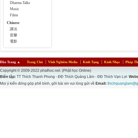
Dharma Talks
Music
Films
Chinese
講法
音樂
電影
Đầu Trang
▲
Trang Chủ
Vĩnh Nghiêm Media
Kinh Tụng
Kinh Nhạc
Pháp Th
Copyright © 2009-2022 phathoc.net. (Phật học Online)
Biên tập:
TT Thích Thanh Phong - ĐĐ Thích Quảng Lâm - ĐĐ Thích Vạn Lợi
Webs
Mọi ý kiến đóng góp phê bình, gởi bài xin vui lòng gửi về
Email:
thichquanglam@g