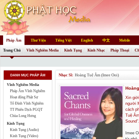
Pháp Âm
Thư Viện
Tiếng Việt
English
中文
Mobile
Trang Chủ
Vĩnh Nghiêm Media
Kinh Tụng
Kinh Nhạc
Pháp Thoại
Ch
Nhạc Sĩ:
Hoàng Tuệ Âm (Imee Ooi)
DANH MỤC PHÁP ÂM
Vĩnh Nghiêm Media
Hoàng
Pháp Âm Vĩnh Nghiêm
Hoạt động Phật Sự
Xin giớ
Tổ Đình Vĩnh Nghiêm
người M
cách p
TT Phiên Dịch PGQT
Tuệ Âm 
Chùa Long Hưng
Sound”
Kinh Tụng
Kinh Tụng (Audio)
Imee O
Kinh Tụng (Video)
từ nhỏ.