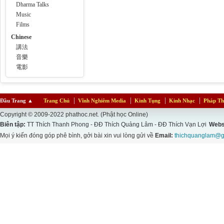
Dharma Talks
Music
Films
Chinese
講法
音樂
電影
Đầu Trang
▲
Trang Chủ
Vĩnh Nghiêm Media
Kinh Tụng
Kinh Nhạc
Pháp Th
Copyright © 2009-2022 phathoc.net. (Phật học Online)
Biên tập:
TT Thích Thanh Phong - ĐĐ Thích Quảng Lâm - ĐĐ Thích Vạn Lợi
Webs
Mọi ý kiến đóng góp phê bình, gởi bài xin vui lòng gửi về
Email:
thichquanglam@g