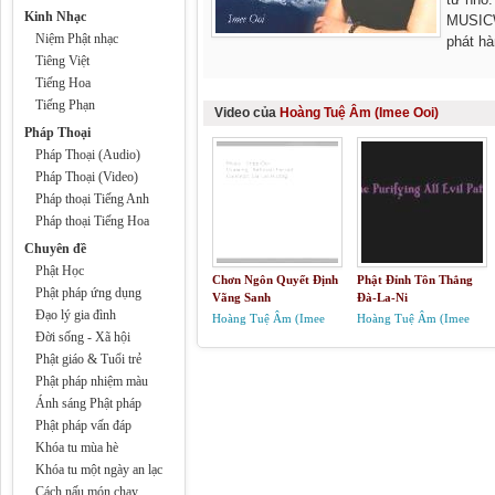
Kinh Nhạc
MUSICW
Niệm Phật nhạc
phát h
Tiêng Việt
thứ tiếng Sanskrit, Pali và Trung Quốc. Tr
Tiếng Hoa
như Heart Sutra (Bát Nhã Tâm Kinh), The G
Jayamangala Gatha... Imee nổi danh là vì 
Tiếng Phạn
Video của
Hoàng Tuệ Âm (Imee Ooi)
những lời kinh, bài kệ, câu chú kể cả việc 
Pháp Thoại
Hầu như trong những sự kiện Phật Giáo lớn
Pháp Thoại (Audio)
Thương Yêu của cô.
Pháp Thoại (Video)
Pháp thoại Tiếng Anh
Pháp thoại Tiếng Hoa
Chuyên đề
Phật Học
Chơn Ngôn Quyết Định
Phật Đỉnh Tôn Thắng
Phật pháp ứng dụng
Vãng Sanh
Đà-La-Ni
Đạo lý gia đình
Hoàng Tuệ Âm (Imee
Hoàng Tuệ Âm (Imee
Đời sống - Xã hội
Ooi)
Ooi)
Phật giáo & Tuổi trẻ
Phật pháp nhiệm màu
Ánh sáng Phật pháp
Phật pháp vấn đáp
Khóa tu mùa hè
Khóa tu một ngày an lạc
Cách nấu món chay