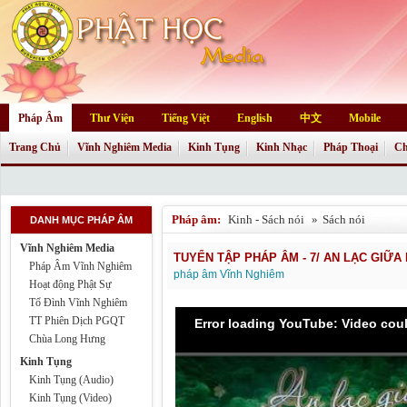
Pháp Âm
Thư Viện
Tiếng Việt
English
中文
Mobile
Trang Chủ
Vĩnh Nghiêm Media
Kinh Tụng
Kinh Nhạc
Pháp Thoại
Ch
Pháp âm:
Kinh - Sách nói
»
Sách nói
DANH MỤC PHÁP ÂM
Vĩnh Nghiêm Media
TUYỂN TẬP PHÁP ÂM - 7/ AN LẠC GIỮA
Pháp Âm Vĩnh Nghiêm
pháp âm Vĩnh Nghiêm
Hoạt động Phật Sự
Tổ Đình Vĩnh Nghiêm
TT Phiên Dịch PGQT
Error loading YouTube: Video cou
Chùa Long Hưng
Kinh Tụng
Kinh Tụng (Audio)
Kinh Tụng (Video)