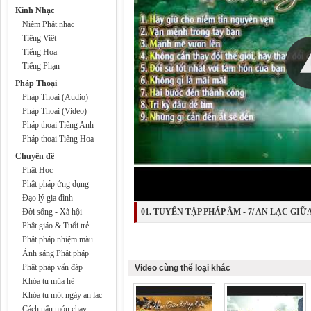
Kinh Nhạc
Niệm Phật nhạc
Tiêng Việt
Tiếng Hoa
Tiếng Phạn
Pháp Thoại
Pháp Thoại (Audio)
Pháp Thoại (Video)
Pháp thoại Tiếng Anh
Pháp thoại Tiếng Hoa
Chuyên đề
Phật Học
Phật pháp ứng dụng
Đạo lý gia đình
Đời sống - Xã hội
01. TUYỂN TẬP PHÁP ÂM - 7/ AN LẠC GIỮA
Phật giáo & Tuổi trẻ
Phật pháp nhiệm màu
Ánh sáng Phật pháp
Phật pháp vấn đáp
Video cùng thể loại khác
Khóa tu mùa hè
Khóa tu một ngày an lạc
Cách nấu món chay