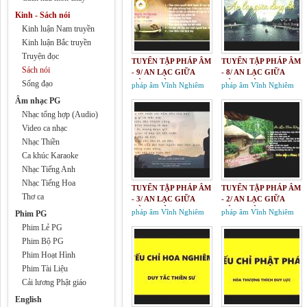
Kinh - Sách nói
Kinh luận Nam truyền
Kinh luận Bắc truyền
Truyện đọc
TUYỂN TẬP PHÁP ÂM
TUYỂN TẬP PHÁP ÂM
Sách nói
- 9/ AN LẠC GIỮA
- 8/ AN LẠC GIỮA
Sống đạo
DÒNG ĐỜI
DÒNG ĐỜI
pháp âm Vĩnh Nghiêm
pháp âm Vĩnh Nghiêm
Âm nhạc PG
Nhạc tổng hợp (Audio)
Video ca nhạc
Nhạc Thiền
Ca khúc Karaoke
Nhạc Tiếng Anh
Nhạc Tiếng Hoa
TUYỂN TẬP PHÁP ÂM
TUYỂN TẬP PHÁP ÂM
Thơ ca
- 3/ AN LẠC GIỮA
- 2/ AN LẠC GIỮA
DÒNG ĐỜI
DÒNG ĐỜI
pháp âm Vĩnh Nghiêm
pháp âm Vĩnh Nghiêm
Phim PG
Phim Lẻ PG
Phim Bộ PG
Phim Hoạt Hình
Phim Tài Liệu
Cải lương Phật giáo
English