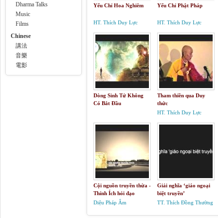
Dharma Talks
Yếu Chỉ Hoa Nghiêm
Yếu Chỉ Phật Pháp
Music
HT. Thích Duy Lực
HT. Thích Duy Lực
Films
Chinese
講法
音樂
電影
Dòng Sinh Tử Không
Tham thiền qua Duy
Có Bắt Đầu
thức
HT. Thích Duy Lực
Cội nguồn truyền thừa -
Giải nghĩa ‘giáo ngoại
Thỉnh Ích hỏi đạo
biệt truyền’
Diệu Pháp Âm
TT. Thích Đồng Thường