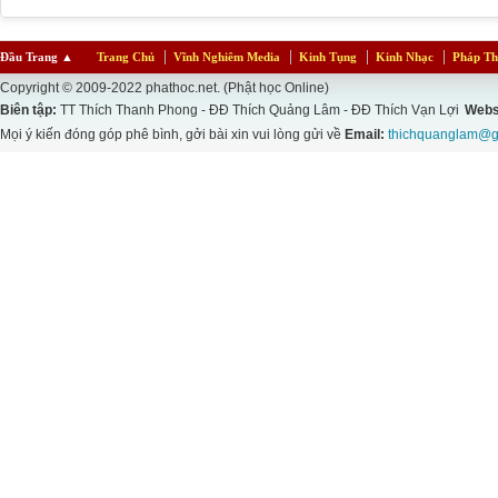
Đầu Trang
▲
Trang Chủ
Vĩnh Nghiêm Media
Kinh Tụng
Kinh Nhạc
Pháp Th
Copyright © 2009-2022 phathoc.net. (Phật học Online)
Biên tập:
TT Thích Thanh Phong - ĐĐ Thích Quảng Lâm - ĐĐ Thích Vạn Lợi
Webs
Mọi ý kiến đóng góp phê bình, gởi bài xin vui lòng gửi về
Email:
thichquanglam@g