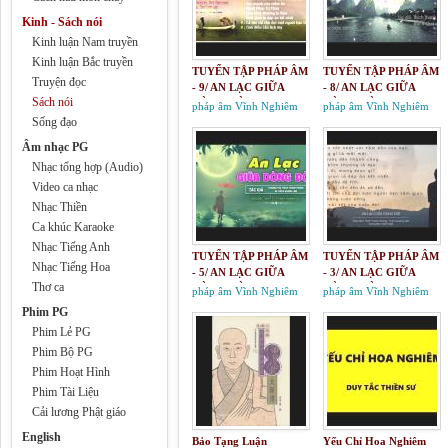
Kinh - Sách nói
Kinh luận Nam truyền
Kinh luận Bắc truyền
TUYỂN TẬP PHÁP ÂM
TUYỂN TẬP PHÁP ÂM
Truyện đọc
- 9/ AN LẠC GIỮA
- 8/ AN LẠC GIỮA
Sách nói
DÒNG ĐỜI
DÒNG ĐỜI
pháp âm Vĩnh Nghiêm
pháp âm Vĩnh Nghiêm
Sống đạo
Âm nhạc PG
Nhạc tổng hợp (Audio)
Video ca nhạc
Nhạc Thiền
Ca khúc Karaoke
Nhạc Tiếng Anh
TUYỂN TẬP PHÁP ÂM
TUYỂN TẬP PHÁP ÂM
Nhạc Tiếng Hoa
- 5/ AN LẠC GIỮA
- 3/ AN LẠC GIỮA
Thơ ca
DÒNG ĐỜI
DÒNG ĐỜI
pháp âm Vĩnh Nghiêm
pháp âm Vĩnh Nghiêm
Phim PG
Phim Lẻ PG
Phim Bộ PG
Phim Hoạt Hình
Phim Tài Liệu
Cải lương Phật giáo
English
Bảo Tạng Luận
Yếu Chỉ Hoa Nghiêm