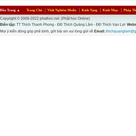
Đầu Trang
▲
Trang Chủ
Vĩnh Nghiêm Media
Kinh Tụng
Kinh Nhạc
Pháp Th
Copyright © 2009-2022 phathoc.net. (Phật học Online)
Biên tập:
TT Thích Thanh Phong - ĐĐ Thích Quảng Lâm - ĐĐ Thích Vạn Lợi
Webs
Mọi ý kiến đóng góp phê bình, gởi bài xin vui lòng gửi về
Email:
thichquanglam@g