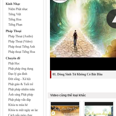
Kinh Nhạc
Niệm Phật nhạc
Tiêng Việt
Tiếng Hoa
Tiếng Phạn
Pháp Thoại
Pháp Thoại (Audio)
Pháp Thoại (Video)
Pháp thoại Tiếng Anh
Pháp thoại Tiếng Hoa
Chuyên đề
Phật Học
Phật pháp ứng dụng
Đạo lý gia đình
01. Dòng Sinh Tử Không Có Bắt Đầu
Đời sống - Xã hội
Phật giáo & Tuổi trẻ
Phật pháp nhiệm màu
Ánh sáng Phật pháp
Video cùng thể loại khác
Phật pháp vấn đáp
Khóa tu mùa hè
Khóa tu một ngày an lạc
Cách nấu món chay