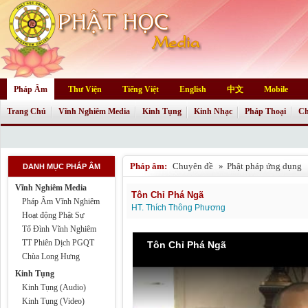
Pháp Âm
Thư Viện
Tiếng Việt
English
中文
Mobile
Trang Chủ
Vĩnh Nghiêm Media
Kinh Tụng
Kinh Nhạc
Pháp Thoại
Ch
Pháp âm:
Chuyên đề
»
Phật pháp ứng dụng
DANH MỤC PHÁP ÂM
Vĩnh Nghiêm Media
Tôn Chỉ Phá Ngã
Pháp Âm Vĩnh Nghiêm
HT. Thích Thông Phương
Hoạt động Phật Sự
Tổ Đình Vĩnh Nghiêm
TT Phiên Dịch PGQT
Tôn Chỉ Phá Ngã
Chùa Long Hưng
Kinh Tụng
Kinh Tụng (Audio)
Kinh Tụng (Video)