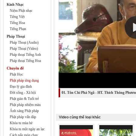
Kinh Nhạc
Niệm Phật nhạc
Tiêng Việt
Tiếng Hoa
Tiếng Phạn
Pháp Thoại
Pháp Thoại (Audio)
Pháp Thoại (Video)
Pháp thoại Tiếng Anh
Pháp thoại Tiếng Hoa
Chuyên đề
Phật Học
Phật pháp ứng dụng
Đạo lý gia đình
Đời sống - Xã hội
01. Tôn Chỉ Phá Ngã - HT. Thích Thông Phươ
Phật giáo & Tuổi trẻ
Phật pháp nhiệm màu
Ánh sáng Phật pháp
Phật pháp vấn đáp
Video cùng thể loại khác
Khóa tu mùa hè
Khóa tu một ngày an lạc
Cách nấu món chay