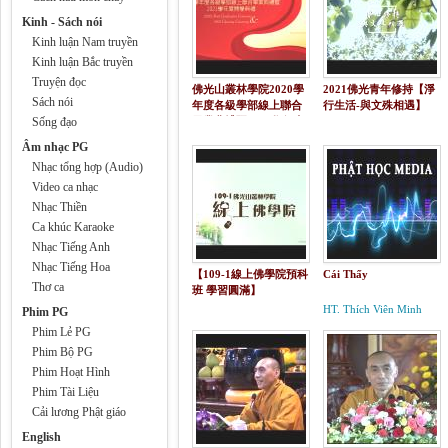
Kinh - Sách nói
Kinh luận Nam truyền
Kinh luận Bắc truyền
Truyện đọc
佛光山叢林學院2020學
2021佛光青年修持【淨
Sách nói
年度各級學部線上聯合
行生活-與文殊相遇】
Sống đạo
畢業典禮暨2021學年度
開學典禮
Âm nhạc PG
Nhạc tổng hợp (Audio)
Video ca nhạc
Nhạc Thiền
Ca khúc Karaoke
Nhạc Tiếng Anh
Nhạc Tiếng Hoa
【109-1線上佛學院預科
Cái Thấy
Thơ ca
班 學習圓滿】
HT. Thích Viên Minh
Phim PG
Phim Lẻ PG
Phim Bộ PG
Phim Hoạt Hình
Phim Tài Liệu
Cải lương Phật giáo
English