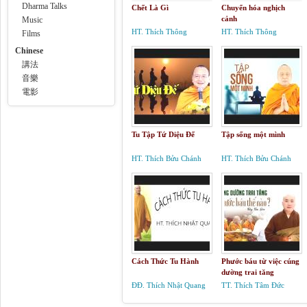
Dharma Talks
Chết Là Gì
Chuyển hóa nghịch
cảnh
Music
HT. Thích Thông
HT. Thích Thông
Films
Phương
Phương
Chinese
講法
音樂
電影
Tu Tập Tứ Diệu Đế
Tập sống một mình
HT. Thích Bửu Chánh
HT. Thích Bửu Chánh
Cách Thức Tu Hành
Phước báu từ việc cúng
dường trai tăng
ĐĐ. Thích Nhật Quang
TT. Thích Tâm Đức