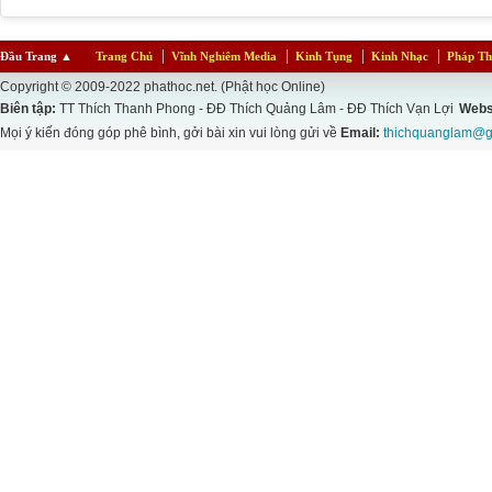
Đầu Trang
▲
Trang Chủ
Vĩnh Nghiêm Media
Kinh Tụng
Kinh Nhạc
Pháp Th
Copyright © 2009-2022 phathoc.net. (Phật học Online)
Biên tập:
TT Thích Thanh Phong - ĐĐ Thích Quảng Lâm - ĐĐ Thích Vạn Lợi
Webs
Mọi ý kiến đóng góp phê bình, gởi bài xin vui lòng gửi về
Email:
thichquanglam@g