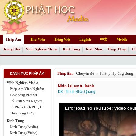
Pháp Âm
Thư Viện
Tiếng Việt
English
中文
Mobile
Trang Chủ
Vĩnh Nghiêm Media
Kinh Tụng
Kinh Nhạc
Pháp Thoại
Ch
Pháp âm:
Chuyên đề
»
Phật pháp ứng dụng
DANH MỤC PHÁP ÂM
Vĩnh Nghiêm Media
Nhìn lại sự tu hành
Pháp Âm Vĩnh Nghiêm
ĐĐ. Thích Nhật Quang
Hoạt động Phật Sự
Tổ Đình Vĩnh Nghiêm
TT Phiên Dịch PGQT
Error loading YouTube: Video cou
Chùa Long Hưng
Kinh Tụng
Kinh Tụng (Audio)
Kinh Tụng (Video)