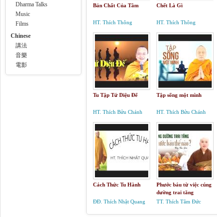
Dharma Talks
Bản Chất Của Tâm
Chết Là Gì
Music
HT. Thích Thông
HT. Thích Thông
Films
Phương
Phương
Chinese
講法
音樂
電影
Tu Tập Tứ Diệu Đế
Tập sống một mình
HT. Thích Bửu Chánh
HT. Thích Bửu Chánh
Cách Thức Tu Hành
Phước báu từ việc cúng
dường trai tăng
ĐĐ. Thích Nhật Quang
TT. Thích Tâm Đức