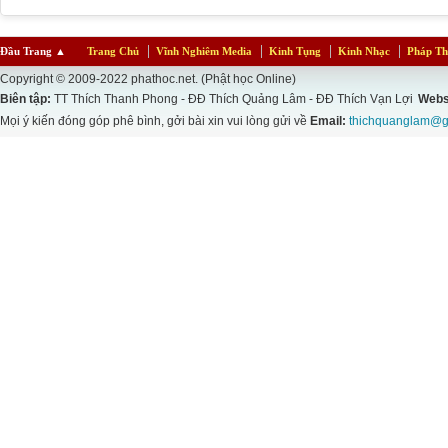
Đầu Trang
▲
Trang Chủ
Vĩnh Nghiêm Media
Kinh Tụng
Kinh Nhạc
Pháp Th
Copyright © 2009-2022 phathoc.net. (Phật học Online)
Biên tập:
TT Thích Thanh Phong - ĐĐ Thích Quảng Lâm - ĐĐ Thích Vạn Lợi
Webs
Mọi ý kiến đóng góp phê bình, gởi bài xin vui lòng gửi về
Email:
thichquanglam@g