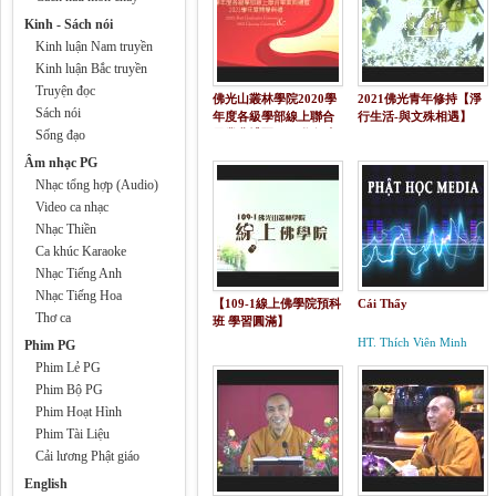
Kinh - Sách nói
Kinh luận Nam truyền
Kinh luận Bắc truyền
Truyện đọc
佛光山叢林學院2020學
2021佛光青年修持【淨
Sách nói
年度各級學部線上聯合
行生活-與文殊相遇】
Sống đạo
畢業典禮暨2021學年度
開學典禮
Âm nhạc PG
Nhạc tổng hợp (Audio)
Video ca nhạc
Nhạc Thiền
Ca khúc Karaoke
Nhạc Tiếng Anh
Nhạc Tiếng Hoa
【109-1線上佛學院預科
Cái Thấy
Thơ ca
班 學習圓滿】
HT. Thích Viên Minh
Phim PG
Phim Lẻ PG
Phim Bộ PG
Phim Hoạt Hình
Phim Tài Liệu
Cải lương Phật giáo
English