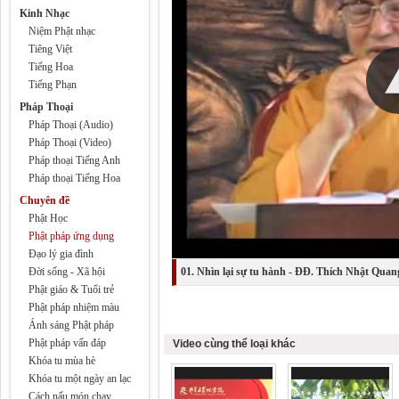
Kinh Nhạc
Niệm Phật nhạc
Tiêng Việt
Tiếng Hoa
Tiếng Phạn
Pháp Thoại
Pháp Thoại (Audio)
Pháp Thoại (Video)
Pháp thoại Tiếng Anh
Pháp thoại Tiếng Hoa
Chuyên đề
Phật Học
Phật pháp ứng dụng
Đạo lý gia đình
Đời sống - Xã hội
01. Nhìn lại sự tu hành - ĐĐ. Thích Nhật Quan
Phật giáo & Tuổi trẻ
Phật pháp nhiệm màu
Ánh sáng Phật pháp
Phật pháp vấn đáp
Video cùng thể loại khác
Khóa tu mùa hè
Khóa tu một ngày an lạc
Cách nấu món chay