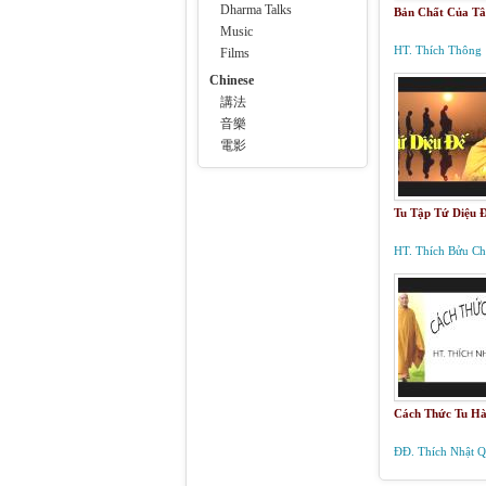
Dharma Talks
Bản Chất Của T
Music
HT. Thích Thông
Films
Phương
Chinese
講法
音樂
電影
Tu Tập Tứ Diệu 
HT. Thích Bửu C
Cách Thức Tu H
ĐĐ. Thích Nhật 