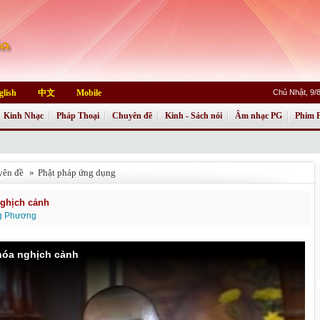
glish
中文
Mobile
Chủ Nhật, 9/
Kinh Nhạc
Pháp Thoại
Chuyên đề
Kinh - Sách nói
Âm nhạc PG
Phim 
yên đề
»
Phật pháp ứng dụng
ghịch cảnh
ng Phương
óa nghịch cảnh