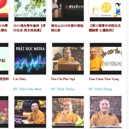
20學
2021佛光青年修持【淨
佛光山2018年第89期短
【第33期青年寺院生活
上聯合
行生活-與文殊相遇】
期出家
體驗營-心靈廚房】
學年度
學院預科
Cái Thấy
Tôn Chỉ Phá Ngã
Tâm Chơn Tâm Vọng
HT. Thích Viên Minh
HT. Thích Thông
HT. Thích Thông
Phương
Phương