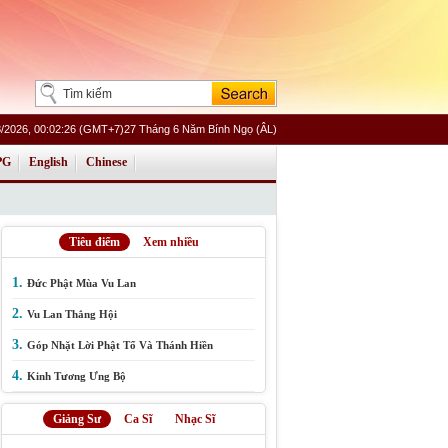
8/2026, 00:02:26 (GMT+7)27 Tháng 6 Năm Bính Ngọ (ÂL)
PG
English
Chinese
Tiêu điểm
Xem nhiều
1.
Đức Phật Mùa Vu Lan
2.
Vu Lan Thắng Hội
3.
Góp Nhặt Lời Phật Tổ Và Thánh Hiền
4.
Kinh Tương Ưng Bộ
Giảng Sư
Ca Sĩ
Nhạc Sĩ