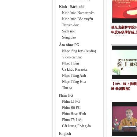
Kinh - Sách nói
Kinh luận Nam truyền
Kinh luận Bắc truyền
Truyện đọc
佛光山叢林學院20
Sách nói
年度各級學部線
Sống đạo
畢業典禮暨2021
開學典禮
Âm nhạc PG
Nhạc tổng hợp (Audio)
Video ca nhạc
Nhạc Thiền
Ca khúc Karaoke
Nhạc Tiếng Anh
Nhạc Tiếng Hoa
【109-1線上佛
Thơ ca
班 學習圓滿】
Phim PG
Phim Lẻ PG
Phim Bộ PG
Phim Hoạt Hình
Phim Tài Liệu
Cải lương Phật giáo
English