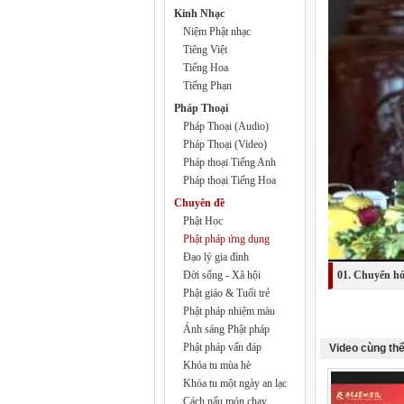
Kinh Nhạc
Niệm Phật nhạc
Tiêng Việt
Tiếng Hoa
Tiếng Phạn
Pháp Thoại
Pháp Thoại (Audio)
Pháp Thoại (Video)
Pháp thoại Tiếng Anh
Pháp thoại Tiếng Hoa
Chuyên đề
Phật Học
Phật pháp ứng dụng
Đạo lý gia đình
Đời sống - Xã hội
01. Chuyển hó
Phật giáo & Tuổi trẻ
Phật pháp nhiệm màu
Ánh sáng Phật pháp
Phật pháp vấn đáp
Video cùng thể
Khóa tu mùa hè
Khóa tu một ngày an lạc
Cách nấu món chay