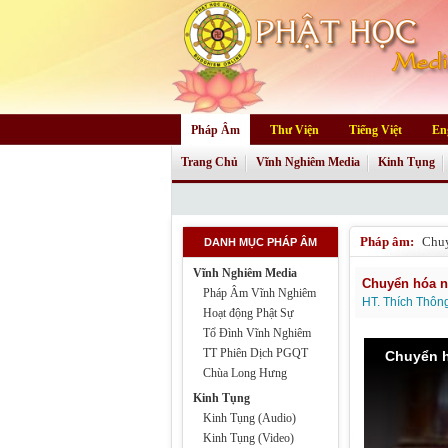
Pháp Âm
Thư Viện
Tiếng Việt
En
Trang Chủ
Vĩnh Nghiêm Media
Kinh Tụng
Pháp âm:
Chu
DANH MỤC PHÁP ÂM
Vĩnh Nghiêm Media
Chuyển hóa n
Pháp Âm Vĩnh Nghiêm
HT. Thích Thô
Hoạt động Phật Sự
Tổ Đình Vĩnh Nghiêm
TT Phiên Dịch PGQT
Chuyển h
Chùa Long Hưng
Kinh Tụng
Kinh Tụng (Audio)
Kinh Tụng (Video)