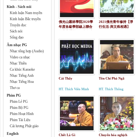
Kinh - Sách nói
Kinh luận Nam truyền
Kinh luận Bắc truyền
佛光山叢林學院2020學
2021佛光青年修持【淨
Truyện đọc
年度各級學部線上聯合
行生活-與文殊相遇】
Sách nói
畢業典禮暨2021學年度
開學典禮
Sống đạo
Âm nhạc PG
Nhạc tổng hợp (Audio)
Video ca nhạc
Nhạc Thiền
Ca khúc Karaoke
Nhạc Tiếng Anh
Cái Thấy
Tôn Chỉ Phá Ngã
Nhạc Tiếng Hoa
Thơ ca
HT. Thích Viên Minh
HT. Thích Thông
Phương
Phim PG
Phim Lẻ PG
Phim Bộ PG
Phim Hoạt Hình
Phim Tài Liệu
Cải lương Phật giáo
English
Chết Là Gì
Chuyển hóa nghịch