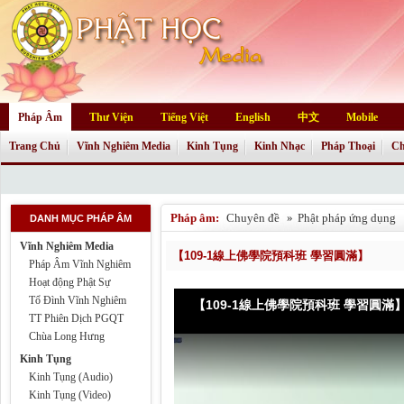
Pháp Âm
Thư Viện
Tiếng Việt
English
中文
Mobile
Trang Chủ
Vĩnh Nghiêm Media
Kinh Tụng
Kinh Nhạc
Pháp Thoại
Ch
Pháp âm:
Chuyên đề
»
Phật pháp ứng dụng
DANH MỤC PHÁP ÂM
Vĩnh Nghiêm Media
【109-1線上佛學院預科班 學習圓滿】
Pháp Âm Vĩnh Nghiêm
Hoạt động Phật Sự
Tổ Đình Vĩnh Nghiêm
【109-1線上佛學院預科班 學習圓滿
TT Phiên Dịch PGQT
Chùa Long Hưng
Kinh Tụng
Kinh Tụng (Audio)
Kinh Tụng (Video)