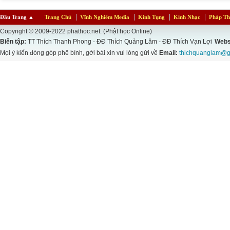
Đầu Trang
▲
Trang Chủ
Vĩnh Nghiêm Media
Kinh Tụng
Kinh Nhạc
Pháp Th
Copyright © 2009-2022 phathoc.net. (Phật học Online)
Biên tập:
TT Thích Thanh Phong - ĐĐ Thích Quảng Lâm - ĐĐ Thích Vạn Lợi
Webs
Mọi ý kiến đóng góp phê bình, gởi bài xin vui lòng gửi về
Email:
thichquanglam@g