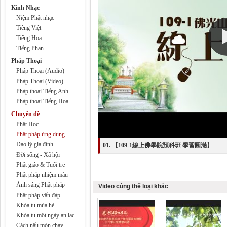
Kinh Nhạc
Niệm Phật nhạc
Tiêng Việt
Tiếng Hoa
Tiếng Phạn
Pháp Thoại
Pháp Thoại (Audio)
Pháp Thoại (Video)
Pháp thoại Tiếng Anh
Pháp thoại Tiếng Hoa
Chuyên đề
Phật Học
Phật pháp ứng dụng
Đạo lý gia đình
01. 【109-1線上佛學院預科班 學習圓滿】
Đời sống - Xã hội
Phật giáo & Tuổi trẻ
Phật pháp nhiệm màu
Ánh sáng Phật pháp
Video cùng thể loại khác
Phật pháp vấn đáp
Khóa tu mùa hè
Khóa tu một ngày an lạc
Cách nấu món chay