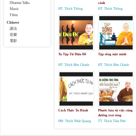
Dharma Talks
cảnh
Music
HT. Thích Thông
HT. Thích Thông
Phương
Phương
Films
Chinese
講法
音樂
電影
Tu Tập Tứ Diệu Đế
Tập sống một mình
HT. Thích Bửu Chánh
HT. Thích Bửu Chánh
Cách Thức Tu Hành
Phước báu từ việc cúng
dường trai tăng
ĐĐ. Thích Nhật Quang
TT. Thích Tâm Đức