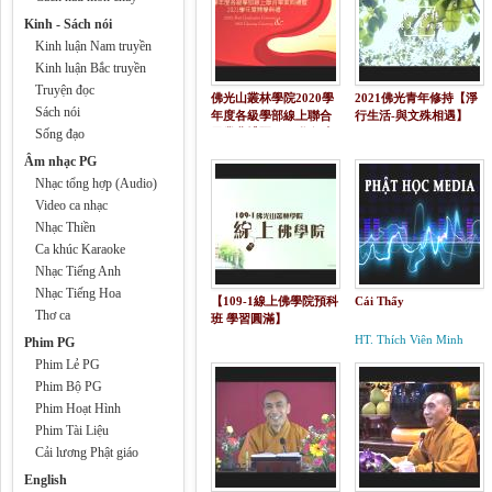
Kinh - Sách nói
Kinh luận Nam truyền
Kinh luận Bắc truyền
Truyện đọc
佛光山叢林學院2020學
2021佛光青年修持【淨
Sách nói
年度各級學部線上聯合
行生活-與文殊相遇】
Sống đạo
畢業典禮暨2021學年度
開學典禮
Âm nhạc PG
Nhạc tổng hợp (Audio)
Video ca nhạc
Nhạc Thiền
Ca khúc Karaoke
Nhạc Tiếng Anh
Nhạc Tiếng Hoa
【109-1線上佛學院預科
Cái Thấy
Thơ ca
班 學習圓滿】
HT. Thích Viên Minh
Phim PG
Phim Lẻ PG
Phim Bộ PG
Phim Hoạt Hình
Phim Tài Liệu
Cải lương Phật giáo
English