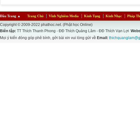
Đầu Trang
▲
Trang Chủ
Vĩnh Nghiêm Media
Kinh Tụng
Kinh Nhạc
Pháp Th
Copyright © 2009-2022 phathoc.net. (Phật học Online)
Biên tập:
TT Thích Thanh Phong - ĐĐ Thích Quảng Lâm - ĐĐ Thích Vạn Lợi
Webs
Mọi ý kiến đóng góp phê bình, gởi bài xin vui lòng gửi về
Email:
thichquanglam@g