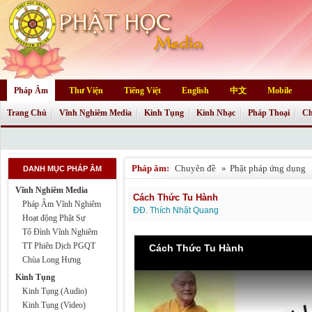
Pháp Âm
Thư Viện
Tiếng Việt
English
中文
Mobile
Trang Chủ
Vĩnh Nghiêm Media
Kinh Tụng
Kinh Nhạc
Pháp Thoại
Ch
Pháp âm:
Chuyên đề
»
Phật pháp ứng dụng
DANH MỤC PHÁP ÂM
Vĩnh Nghiêm Media
Cách Thức Tu Hành
Pháp Âm Vĩnh Nghiêm
ĐĐ. Thích Nhật Quang
Hoạt động Phật Sự
Tổ Đình Vĩnh Nghiêm
TT Phiên Dịch PGQT
Cách Thức Tu Hành
Chùa Long Hưng
Kinh Tụng
Kinh Tụng (Audio)
Kinh Tụng (Video)