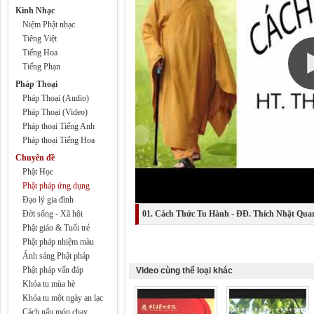
Kinh Nhạc
Niệm Phật nhạc
Tiêng Việt
Tiếng Hoa
Tiếng Phạn
Pháp Thoại
Pháp Thoại (Audio)
Pháp Thoại (Video)
Pháp thoại Tiếng Anh
Pháp thoại Tiếng Hoa
Chuyên đề
Phật Học
Phật pháp ứng dụng
Đạo lý gia đình
Đời sống - Xã hội
01. Cách Thức Tu Hành - ĐĐ. Thích Nhật Qua
Phật giáo & Tuổi trẻ
Phật pháp nhiệm màu
Ánh sáng Phật pháp
Phật pháp vấn đáp
Video cùng thể loại khác
Khóa tu mùa hè
Khóa tu một ngày an lạc
Cách nấu món chay