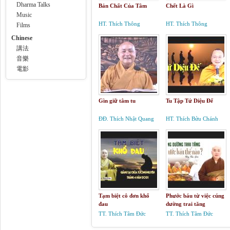
Dharma Talks
Bản Chất Của Tâm
Chết Là Gì
Music
HT. Thích Thông
HT. Thích Thông
Films
Phương
Phương
Chinese
講法
音樂
電影
Gìn giữ tâm tu
Tu Tập Tứ Diệu Đế
ĐĐ. Thích Nhật Quang
HT. Thích Bửu Chánh
Tạm biệt cô đơn khổ
Phước báu từ việc cúng
đau
dường trai tăng
TT. Thích Tâm Đức
TT. Thích Tâm Đức