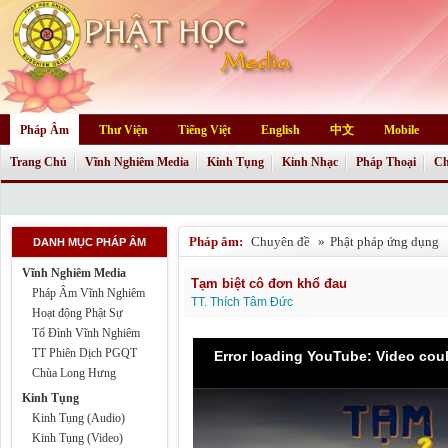
Pháp Âm
Thư Viện
Tiếng Việt
English
中文
Mobile
Trang Chủ
Vĩnh Nghiêm Media
Kinh Tụng
Kinh Nhạc
Pháp Thoại
Ch
Pháp âm:
Chuyên đề
»
Phật pháp ứng dụng
DANH MỤC PHÁP ÂM
Vĩnh Nghiêm Media
Tạm biệt cô đơn khổ đau
Pháp Âm Vĩnh Nghiêm
TT. Thích Tâm Đức
Hoạt động Phật Sự
Tổ Đình Vĩnh Nghiêm
TT Phiên Dịch PGQT
Error loading YouTube: Video cou
Chùa Long Hưng
Kinh Tụng
Kinh Tụng (Audio)
Kinh Tụng (Video)