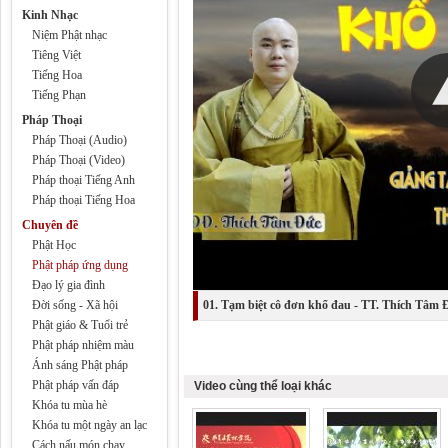
Kinh Nhạc
Niệm Phật nhạc
Tiêng Việt
Tiếng Hoa
Tiếng Phạn
Pháp Thoại
Pháp Thoại (Audio)
Pháp Thoại (Video)
Pháp thoại Tiếng Anh
Pháp thoại Tiếng Hoa
Chuyên đề
Phật Học
Phật pháp ứng dụng
Đạo lý gia đình
Đời sống - Xã hội
01. Tạm biệt cô đơn khổ đau - TT. Thích Tâm 
Phật giáo & Tuổi trẻ
Phật pháp nhiệm màu
Ánh sáng Phật pháp
Phật pháp vấn đáp
Video cùng thể loại khác
Khóa tu mùa hè
Khóa tu một ngày an lạc
Cách nấu món chay