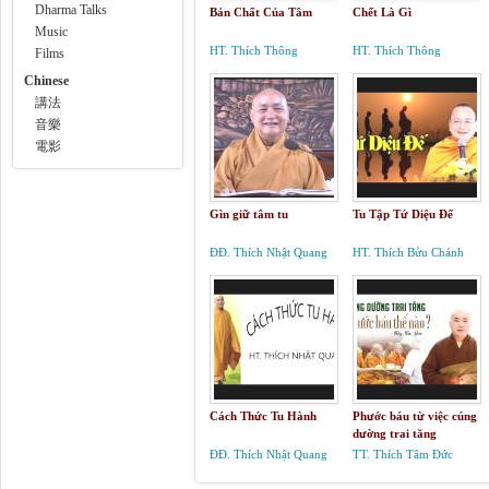
Dharma Talks
Bản Chất Của Tâm
Chết Là Gì
Music
HT. Thích Thông
HT. Thích Thông
Films
Phương
Phương
Chinese
講法
音樂
電影
Gìn giữ tâm tu
Tu Tập Tứ Diệu Đế
ĐĐ. Thích Nhật Quang
HT. Thích Bửu Chánh
Cách Thức Tu Hành
Phước báu từ việc cúng
dường trai tăng
ĐĐ. Thích Nhật Quang
TT. Thích Tâm Đức