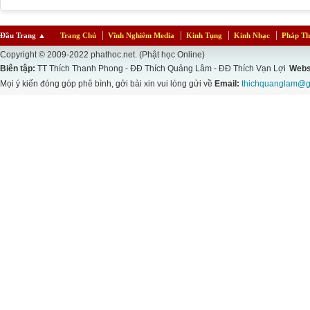
Đầu Trang
▲
Trang Chủ
Vĩnh Nghiêm Media
Kinh Tụng
Kinh Nhạc
Pháp Th
Copyright © 2009-2022 phathoc.net. (Phật học Online)
Biên tập:
TT Thích Thanh Phong - ĐĐ Thích Quảng Lâm - ĐĐ Thích Vạn Lợi
Webs
Mọi ý kiến đóng góp phê bình, gởi bài xin vui lòng gửi về
Email:
thichquanglam@g