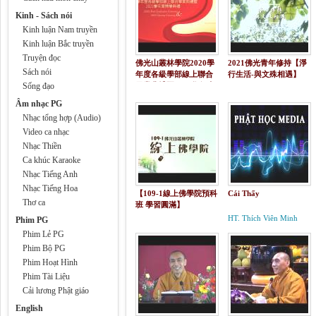
Kinh - Sách nói
Kinh luận Nam truyền
Kinh luận Bắc truyền
Truyện đọc
佛光山叢林學院2020學
2021佛光青年修持【淨
Sách nói
年度各級學部線上聯合
行生活-與文殊相遇】
Sống đạo
畢業典禮暨2021學年度
開學典禮
Âm nhạc PG
Nhạc tổng hợp (Audio)
Video ca nhạc
Nhạc Thiền
Ca khúc Karaoke
Nhạc Tiếng Anh
Nhạc Tiếng Hoa
【109-1線上佛學院預科
Cái Thấy
Thơ ca
班 學習圓滿】
HT. Thích Viên Minh
Phim PG
Phim Lẻ PG
Phim Bộ PG
Phim Hoạt Hình
Phim Tài Liệu
Cải lương Phật giáo
English