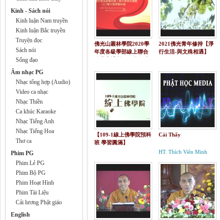
Kinh - Sách nói
Kinh luận Nam truyền
Kinh luận Bắc truyền
Truyện đọc
佛光山叢林學院2020學
2021佛光青年修持【淨
Sách nói
年度各級學部線上聯合
行生活-與文殊相遇】
Sống đạo
畢業典禮暨2021學年度
開學典禮
Âm nhạc PG
Nhạc tổng hợp (Audio)
Video ca nhạc
Nhạc Thiền
Ca khúc Karaoke
Nhạc Tiếng Anh
Nhạc Tiếng Hoa
【109-1線上佛學院預科
Cái Thấy
Thơ ca
班 學習圓滿】
HT. Thích Viên Minh
Phim PG
Phim Lẻ PG
Phim Bộ PG
Phim Hoạt Hình
Phim Tài Liệu
Cải lương Phật giáo
English