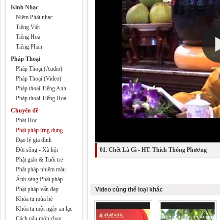
Kinh Nhạc
Niệm Phật nhạc
Tiêng Việt
Tiếng Hoa
Tiếng Phạn
Pháp Thoại
Pháp Thoại (Audio)
Pháp Thoại (Video)
Pháp thoại Tiếng Anh
Pháp thoại Tiếng Hoa
Chuyên đề
Phật Học
Phật pháp ứng dụng
Đạo lý gia đình
Đời sống - Xã hội
01. Chết Là Gì - HT. Thích Thông Phương
Phật giáo & Tuổi trẻ
Phật pháp nhiệm màu
Ánh sáng Phật pháp
Phật pháp vấn đáp
Video cùng thể loại khác
Khóa tu mùa hè
Khóa tu một ngày an lạc
Cách nấu món chay