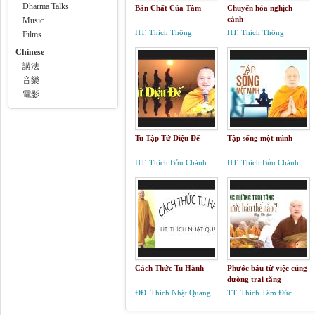
Dharma Talks
Bản Chất Của Tâm
Chuyển hóa nghịch
cảnh
Music
HT. Thích Thông
HT. Thích Thông
Films
Phương
Phương
Chinese
講法
音樂
電影
Tu Tập Tứ Diệu Đế
Tập sống một mình
HT. Thích Bửu Chánh
HT. Thích Bửu Chánh
Cách Thức Tu Hành
Phước báu từ việc cúng
dường trai tăng
ĐĐ. Thích Nhật Quang
TT. Thích Tâm Đức