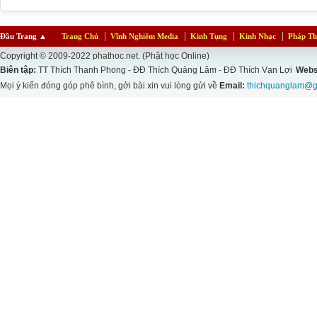
Đầu Trang
▲
Trang Chủ
Vĩnh Nghiêm Media
Kinh Tụng
Kinh Nhạc
Pháp Th
Copyright © 2009-2022 phathoc.net. (Phật học Online)
Biên tập:
TT Thích Thanh Phong - ĐĐ Thích Quảng Lâm - ĐĐ Thích Vạn Lợi
Webs
Mọi ý kiến đóng góp phê bình, gởi bài xin vui lòng gửi về
Email:
thichquanglam@g