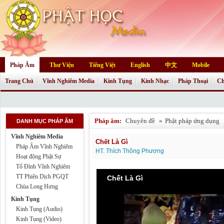
Pháp Âm
Thư Viện
Tiếng Việt
English
中文
Mobile
Trang Chủ
Vĩnh Nghiêm Media
Kinh Tụng
Kinh Nhạc
Pháp Thoại
Ch
Pháp âm:
Chuyên đề
»
Phật pháp ứng dụng
DANH MỤC PHÁP ÂM
Vĩnh Nghiêm Media
Chết Là Gì
Pháp Âm Vĩnh Nghiêm
HT. Thích Thông Phương
Hoạt động Phật Sự
Tổ Đình Vĩnh Nghiêm
TT Phiên Dịch PGQT
Chết Là Gì
Chùa Long Hưng
Kinh Tụng
Kinh Tụng (Audio)
Kinh Tụng (Video)