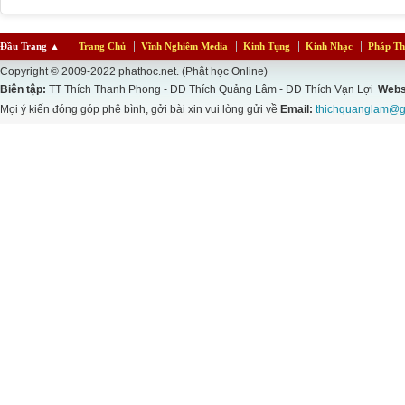
Đầu Trang
▲
Trang Chủ
Vĩnh Nghiêm Media
Kinh Tụng
Kinh Nhạc
Pháp Th
Copyright © 2009-2022 phathoc.net. (Phật học Online)
Biên tập:
TT Thích Thanh Phong - ĐĐ Thích Quảng Lâm - ĐĐ Thích Vạn Lợi
Webs
Mọi ý kiến đóng góp phê bình, gởi bài xin vui lòng gửi về
Email:
thichquanglam@g