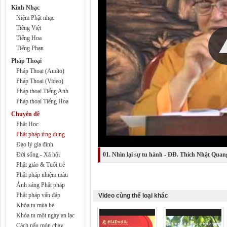
Kinh Nhạc
Niệm Phật nhạc
Tiêng Việt
Tiếng Hoa
Tiếng Phạn
Pháp Thoại
Pháp Thoại (Audio)
Pháp Thoại (Video)
Pháp thoại Tiếng Anh
Pháp thoại Tiếng Hoa
Chuyên đề
Phật Học
Phật pháp ứng dụng
Đạo lý gia đình
Đời sống - Xã hội
01. Nhìn lại sự tu hành - ĐĐ. Thích Nhật Quan
Phật giáo & Tuổi trẻ
Phật pháp nhiệm màu
Ánh sáng Phật pháp
Phật pháp vấn đáp
Video cùng thể loại khác
Khóa tu mùa hè
Khóa tu một ngày an lạc
Cách nấu món chay