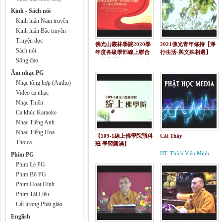
Kinh - Sách nói
Kinh luận Nam truyền
Kinh luận Bắc truyền
Truyện đọc
佛光山叢林學院2020學
2021佛光青年修持【淨
Sách nói
年度各級學部線上聯合
行生活-與文殊相遇】
Sống đạo
畢業典禮暨2021學年度
開學典禮
Âm nhạc PG
Nhạc tổng hợp (Audio)
Video ca nhạc
Nhạc Thiền
Ca khúc Karaoke
Nhạc Tiếng Anh
Nhạc Tiếng Hoa
【109-1線上佛學院預科
Cái Thấy
Thơ ca
班 學習圓滿】
HT. Thích Viên Minh
Phim PG
Phim Lẻ PG
Phim Bộ PG
Phim Hoạt Hình
Phim Tài Liệu
Cải lương Phật giáo
English