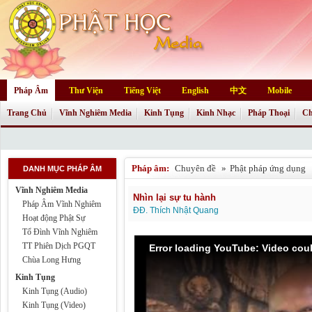
Pháp Âm
Thư Viện
Tiếng Việt
English
中文
Mobile
Trang Chủ
Vĩnh Nghiêm Media
Kinh Tụng
Kinh Nhạc
Pháp Thoại
Ch
Pháp âm:
Chuyên đề
»
Phật pháp ứng dụng
DANH MỤC PHÁP ÂM
Vĩnh Nghiêm Media
Nhìn lại sự tu hành
Pháp Âm Vĩnh Nghiêm
ĐĐ. Thích Nhật Quang
Hoạt động Phật Sự
Tổ Đình Vĩnh Nghiêm
TT Phiên Dịch PGQT
Error loading YouTube: Video cou
Chùa Long Hưng
Kinh Tụng
Kinh Tụng (Audio)
Kinh Tụng (Video)