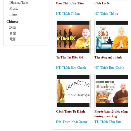
Dharma Talks
Bản Chất Của Tâm
Chết Là Gì
Music
HT. Thích Thông
HT. Thích Thông
Films
Phương
Phương
Chinese
講法
音樂
電影
Tu Tập Tứ Diệu Đế
Tập sống một mình
HT. Thích Bửu Chánh
HT. Thích Bửu Chánh
Cách Thức Tu Hành
Phước báu từ việc cúng
dường trai tăng
ĐĐ. Thích Nhật Quang
TT. Thích Tâm Đức