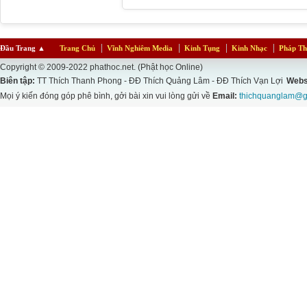
ĐỘ VÀ CUỘC SỐNG
THỰC NÓI ĐẾN THẾ
HIỆN ĐẠI.
GIỚI HOÀN MỸ CỦA
PHẬT GIÁO.
Đầu Trang
▲
Trang Chủ
Vĩnh Nghiêm Media
Kinh Tụng
Kinh Nhạc
Pháp Th
Copyright © 2009-2022 phathoc.net. (Phật học Online)
Biên tập:
TT Thích Thanh Phong - ĐĐ Thích Quảng Lâm - ĐĐ Thích Vạn Lợi
Webs
Mọi ý kiến đóng góp phê bình, gởi bài xin vui lòng gửi về
Email:
thichquanglam@g