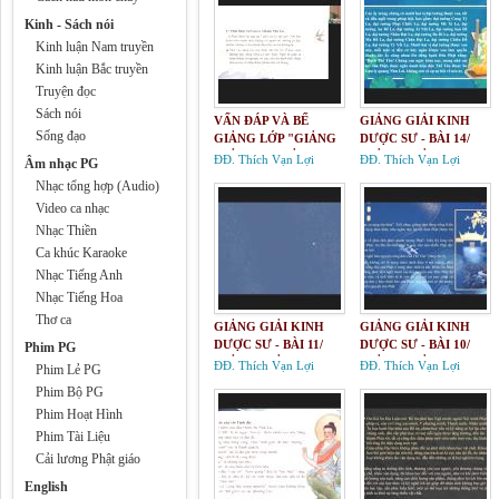
Kinh - Sách nói
Kinh luận Nam truyền
Kinh luận Bắc truyền
Truyện đọc
Sách nói
VẤN ĐÁP VÀ BẾ
GIẢNG GIẢI KINH
Sống đạo
GIẢNG LỚP "GIẢNG
DƯỢC SƯ - BÀI 14/
GIẢI KINH BẢN
GIẢNG GIẢI KINH
ĐĐ. Thích Vạn Lợi
ĐĐ. Thích Vạn Lợi
Âm nhạc PG
NGUYỆN CÔNG ĐỨC
BẢN NGUYỆN CÔNG
Nhạc tổng hợp (Audio)
DƯỢC SƯ LƯU LY
ĐỨC DƯỢC SƯ LƯU
Video ca nhạc
QUANG NHƯ LAI"
LY QUANG NHƯ LAI
Nhạc Thiền
Ca khúc Karaoke
Nhạc Tiếng Anh
Nhạc Tiếng Hoa
Thơ ca
GIẢNG GIẢI KINH
GIẢNG GIẢI KINH
DƯỢC SƯ - BÀI 11/
DƯỢC SƯ - BÀI 10/
Phim PG
GIẢNG GIẢI KINH
GIẢNG GIẢI KINH
ĐĐ. Thích Vạn Lợi
ĐĐ. Thích Vạn Lợi
Phim Lẻ PG
BẢN NGUYỆN CÔNG
BẢN NGUYỆN CÔNG
Phim Bộ PG
ĐỨC DƯỢC SƯ LƯU
ĐỨC DƯỢC SƯ LƯU
Phim Hoạt Hình
LY QUANG NHƯ LAI
LY QUANG NHƯ LAI
Phim Tài Liệu
Cải lương Phật giáo
English