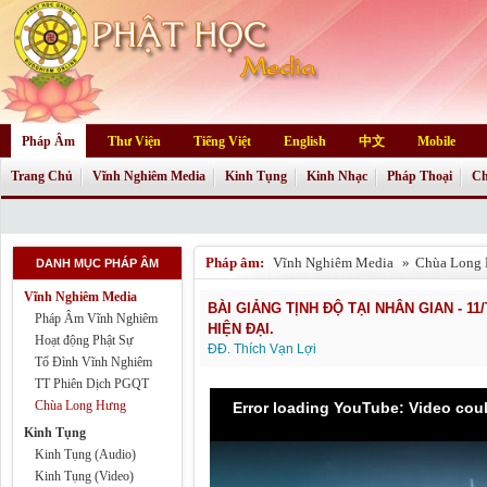
Pháp Âm
Thư Viện
Tiếng Việt
English
中文
Mobile
Trang Chủ
Vĩnh Nghiêm Media
Kinh Tụng
Kinh Nhạc
Pháp Thoại
Ch
Pháp âm:
Vĩnh Nghiêm Media
»
Chùa Long
DANH MỤC PHÁP ÂM
Vĩnh Nghiêm Media
BÀI GIẢNG TỊNH ĐỘ TẠI NHÂN GIAN - 
Pháp Âm Vĩnh Nghiêm
HIỆN ĐẠI.
Hoạt động Phật Sự
ĐĐ. Thích Vạn Lợi
Tổ Đình Vĩnh Nghiêm
TT Phiên Dịch PGQT
Chùa Long Hưng
Error loading YouTube: Video cou
Kinh Tụng
Kinh Tụng (Audio)
Kinh Tụng (Video)