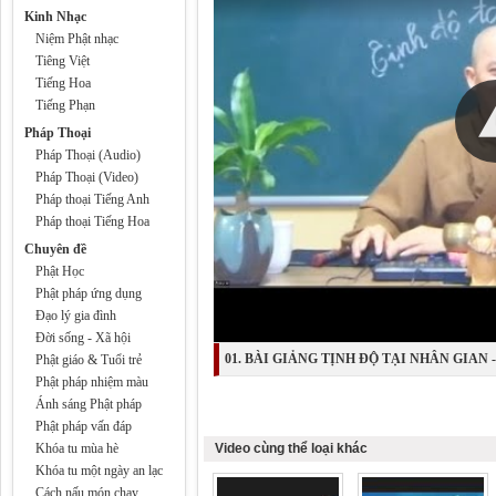
Kinh Nhạc
Niệm Phật nhạc
Tiêng Việt
Tiếng Hoa
Tiếng Phạn
Pháp Thoại
Pháp Thoại (Audio)
Pháp Thoại (Video)
Pháp thoại Tiếng Anh
Pháp thoại Tiếng Hoa
Chuyên đề
Phật Học
Phật pháp ứng dụng
Đạo lý gia đình
Đời sống - Xã hội
01. BÀI GIẢNG TỊNH ĐỘ TẠI NHÂN GIAN
Phật giáo & Tuổi trẻ
Phật pháp nhiệm màu
HIỆN ĐẠI. - ĐĐ. Thích Vạn Lợi
Ánh sáng Phật pháp
Phật pháp vấn đáp
Khóa tu mùa hè
Video cùng thể loại khác
Khóa tu một ngày an lạc
Cách nấu món chay