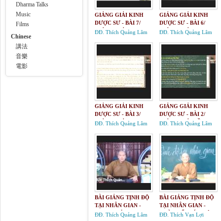
Dharma Talks
Music
GIẢNG GIẢI KINH
GIẢNG GIẢI KINH
DƯỢC SƯ - BÀI 7/
DƯỢC SƯ - BÀI 6/
Films
GIẢNG GIẢI KINH
GIẢNG GIẢI KINH
ĐĐ. Thích Quảng Lâm
ĐĐ. Thích Quảng Lâm
Chinese
BẢN NGUYỆN CÔNG
BẢN NGUYỆN CÔNG
講法
ĐỨC DƯỢC SƯ LƯU
ĐỨC DƯỢC SƯ LƯU
LY QUANG NHƯ LAI
LY QUANG NHƯ LAI
音樂
電影
GIẢNG GIẢI KINH
GIẢNG GIẢI KINH
DƯỢC SƯ - BÀI 3/
DƯỢC SƯ - BÀI 2/
GIẢNG GIẢI KINH
GIẢNG GIẢI VỀ KINH
ĐĐ. Thích Quảng Lâm
ĐĐ. Thích Quảng Lâm
BẢN NGUYỆN CÔNG
BẢN NGUYỆN CÔNG
ĐỨC DƯỢC SƯ LƯU
ĐỨC DƯỢC SƯ LƯU
LY QUANG NHƯ LAI
LY QUANG NHƯ LAI
BÀI GIẢNG TỊNH ĐỘ
BÀI GIẢNG TỊNH ĐỘ
TẠI NHÂN GIAN -
TẠI NHÂN GIAN -
10/TƯ TƯỞNG TỊNH
9/TỪ THẾ GIỚI HIỆN
ĐĐ. Thích Quảng Lâm
ĐĐ. Thích Vạn Lợi