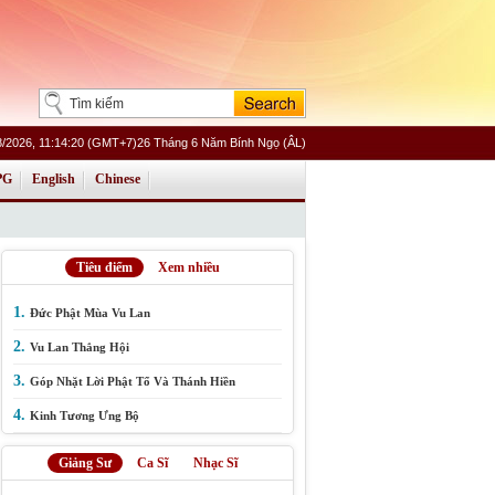
8/2026, 11:14:20 (GMT+7)26 Tháng 6 Năm Bính Ngọ (ÂL)
PG
English
Chinese
Tiêu điểm
Xem nhiều
1.
Đức Phật Mùa Vu Lan
2.
Vu Lan Thắng Hội
3.
Góp Nhặt Lời Phật Tổ Và Thánh Hiền
4.
Kinh Tương Ưng Bộ
Giảng Sư
Ca Sĩ
Nhạc Sĩ