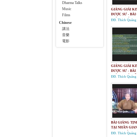
Dharma Talks
Music
GIẢNG GIẢI K
DƯỢC SƯ - BÀI 
Films
GIẢNG GIẢI K
ĐĐ. Thích Quảng
Chinese
BẢN NGUYỆN 
講法
ĐỨC DƯỢC SƯ
LY QUANG NHƯ
音樂
電影
GIẢNG GIẢI K
DƯỢC SƯ - BÀI 
GIẢNG GIẢI VỀ
ĐĐ. Thích Quảng
BẢN NGUYỆN 
ĐỨC DƯỢC SƯ
LY QUANG NHƯ
BÀI GIẢNG TỊN
TẠI NHÂN GIAN
10/TƯ TƯỞNG 
ĐĐ. Thích Quảng