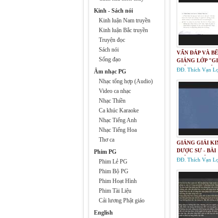
Kinh - Sách nói
Kinh luận Nam truyền
Kinh luận Bắc truyền
Truyện đọc
Sách nói
VẤN ĐÁP VÀ BẾ
Sống đạo
GIẢNG LỚP "G
GIẢI KINH BẢN
ĐĐ. Thích Vạn Lợ
Âm nhạc PG
NGUYỆN CÔNG
Nhạc tổng hợp (Audio)
DƯỢC SƯ LƯU 
Video ca nhạc
QUANG NHƯ LA
Nhạc Thiền
Ca khúc Karaoke
Nhạc Tiếng Anh
Nhạc Tiếng Hoa
Thơ ca
GIẢNG GIẢI K
DƯỢC SƯ - BÀI 
Phim PG
GIẢNG GIẢI K
ĐĐ. Thích Vạn Lợ
Phim Lẻ PG
BẢN NGUYỆN 
Phim Bộ PG
ĐỨC DƯỢC SƯ
Phim Hoạt Hình
LY QUANG NHƯ
Phim Tài Liệu
Cải lương Phật giáo
English