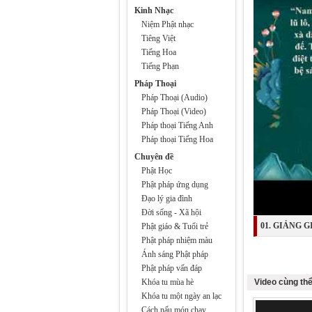
Kinh Nhạc
Niệm Phật nhạc
Tiêng Việt
Tiếng Hoa
Tiếng Phạn
Pháp Thoại
Pháp Thoại (Audio)
Pháp Thoại (Video)
Pháp thoại Tiếng Anh
Pháp thoại Tiếng Hoa
Chuyên đề
Phật Học
Phật pháp ứng dụng
Đạo lý gia đình
Đời sống - Xã hội
01. GIẢNG 
Phật giáo & Tuổi trẻ
Phật pháp nhiệm màu
DƯỢC SƯ LƯU
Ánh sáng Phật pháp
Phật pháp vấn đáp
Khóa tu mùa hè
Video cùng thể
Khóa tu một ngày an lạc
Cách nấu món chay