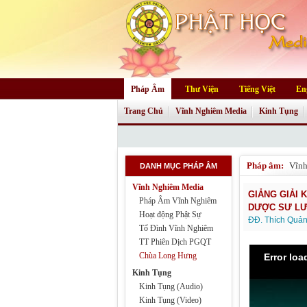
Pháp Âm
Thư Viện
Tiếng Việt
En
Trang Chủ
Vĩnh Nghiêm Media
Kinh Tụng
Pháp âm:
Vĩn
DANH MỤC PHÁP ÂM
Vĩnh Nghiêm Media
GIẢNG GIẢI 
Pháp Âm Vĩnh Nghiêm
DƯỢC SƯ LƯ
Hoạt động Phật Sự
ĐĐ. Thích Quả
Tổ Đình Vĩnh Nghiêm
TT Phiên Dịch PGQT
Chùa Long Hưng
Error lo
Kinh Tụng
Kinh Tụng (Audio)
Kinh Tụng (Video)