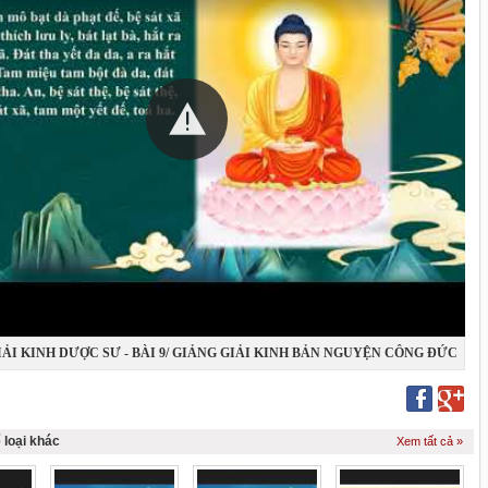
GIẢI KINH DƯỢC SƯ - BÀI 9/ GIẢNG GIẢI KINH BẢN NGUYỆN CÔNG ĐỨC
 LY QUANG NHƯ LAI - ĐĐ. Thích Quảng Lâm
 loại khác
Xem tất cả »