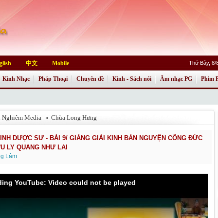
glish
中文
Mobile
Thứ Bảy, 8/
Kinh Nhạc
Pháp Thoại
Chuyên đề
Kinh - Sách nói
Âm nhạc PG
Phim 
h Nghiêm Media
»
Chùa Long Hưng
KINH DƯỢC SƯ - BÀI 9/ GIẢNG GIẢI KINH BẢN NGUYỆN CÔNG ĐỨC
U LY QUANG NHƯ LAI
ng Lâm
ading YouTube: Video could not be played