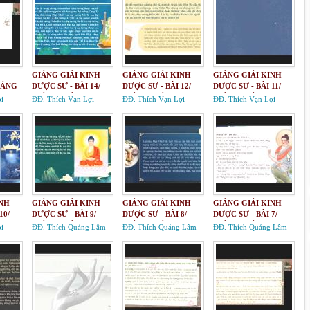
GIẢNG GIẢI KINH
GIẢNG GIẢI KINH
GIẢNG GIẢI KINH
IẢNG
DƯỢC SƯ - BÀI 14/
DƯỢC SƯ - BÀI 12/
DƯỢC SƯ - BÀI 11/
GIẢNG GIẢI KINH
GIẢNG GIẢI KINH
GIẢNG GIẢI KINH
i
ĐĐ. Thích Vạn Lợi
ĐĐ. Thích Vạn Lợi
ĐĐ. Thích Vạn Lợi
 ĐỨC
BẢN NGUYỆN CÔNG
BẢN NGUYỆN CÔNG
BẢN NGUYỆN CÔNG
LY
ĐỨC DƯỢC SƯ LƯU
ĐỨC DƯỢC SƯ LƯU
ĐỨC DƯỢC SƯ LƯU
I"
LY QUANG NHƯ LAI
LY QUANG NHƯ LAI
LY QUANG NHƯ LAI
INH
GIẢNG GIẢI KINH
GIẢNG GIẢI KINH
GIẢNG GIẢI KINH
10/
DƯỢC SƯ - BÀI 9/
DƯỢC SƯ - BÀI 8/
DƯỢC SƯ - BÀI 7/
INH
GIẢNG GIẢI KINH
GIẢNG GIẢI KINH
GIẢNG GIẢI KINH
i
ĐĐ. Thích Quảng Lâm
ĐĐ. Thích Quảng Lâm
ĐĐ. Thích Quảng Lâm
CÔNG
BẢN NGUYỆN CÔNG
BẢN NGUYỆN CÔNG
BẢN NGUYỆN CÔNG
 LƯU
ĐỨC DƯỢC SƯ LƯU
ĐỨC DƯỢC SƯ LƯU
ĐỨC DƯỢC SƯ LƯU
 LAI
LY QUANG NHƯ LAI
LY QUANG NHƯ LAI
LY QUANG NHƯ LAI