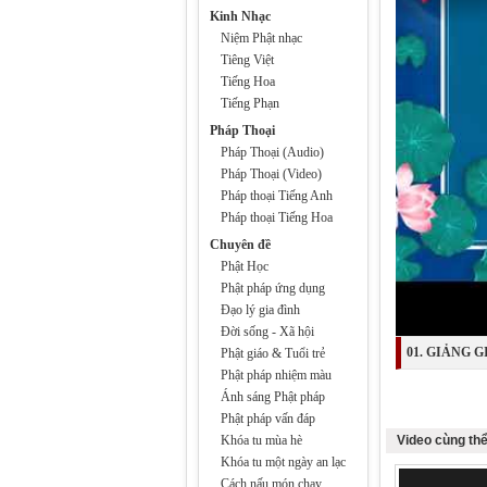
Kinh Nhạc
Niệm Phật nhạc
Tiêng Việt
Tiếng Hoa
Tiếng Phạn
Pháp Thoại
Pháp Thoại (Audio)
Pháp Thoại (Video)
Pháp thoại Tiếng Anh
Pháp thoại Tiếng Hoa
Chuyên đề
Phật Học
Phật pháp ứng dụng
Đạo lý gia đình
Đời sống - Xã hội
01. GIẢNG 
Phật giáo & Tuổi trẻ
Phật pháp nhiệm màu
DƯỢC SƯ LƯU
Ánh sáng Phật pháp
Phật pháp vấn đáp
Khóa tu mùa hè
Video cùng thể
Khóa tu một ngày an lạc
Cách nấu món chay