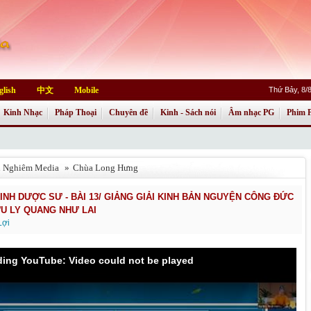
glish
中文
Mobile
Thứ Bảy, 8/
Kinh Nhạc
Pháp Thoại
Chuyên đề
Kinh - Sách nói
Âm nhạc PG
Phim 
h Nghiêm Media
»
Chùa Long Hưng
KINH DƯỢC SƯ - BÀI 13/ GIẢNG GIẢI KINH BẢN NGUYỆN CÔNG ĐỨC
U LY QUANG NHƯ LAI
Lợi
ading YouTube: Video could not be played