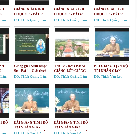
INH
GIẢNG GIẢI KINH
GIẢNG GIẢI KINH
GIẢNG GIẢI KINH
6/
DƯỢC SƯ - BÀI 5/
DƯỢC SƯ - BÀI 4/
DƯỢC SƯ - BÀI 3/
INH
GIẢNG GIẢI KINH
GIẢNG GIẢI KINH
GIẢNG GIẢI KINH
 Lâm
ĐĐ. Thích Quảng Lâm
ĐĐ. Thích Quảng Lâm
ĐĐ. Thích Quảng Lâm
CÔNG
BẢN NGUYỆN CÔNG
BẢN NGUYỆN CÔNG
BẢN NGUYỆN CÔNG
 LƯU
ĐỨC DƯỢC SƯ LƯU
ĐỨC DƯỢC SƯ LƯU
ĐỨC DƯỢC SƯ LƯU
 LAI
LY QUANG NHƯ LAI
LY QUANG NHƯ LAI
LY QUANG NHƯ LAI
INH
Giảng giải Kinh Dược
THÔNG BÁO KHAI
BÀI GIẢNG TỊNH ĐỘ
2/
Sư - Bài 1 - Giải thích
GIẢNG LỚP GIẢNG
TẠI NHÂN GIAN -
 KINH
tựa đề kinh
GIẢI KINH DƯỢC SƯ
11/TƯ TƯỞNG TỊNH
 Lâm
ĐĐ. Thích Quảng Lâm
ĐĐ. Thích Quảng Lâm
ĐĐ. Thích Vạn Lợi
CÔNG
ĐỘ VÀ CUỘC SỐNG
 LƯU
HIỆN ĐẠI.
 LAI
H ĐỘ
BÀI GIẢNG TỊNH ĐỘ
BÀI GIẢNG TỊNH ĐỘ
 -
TẠI NHÂN GIAN -
TẠI NHÂN GIAN -
TỊNH
9/TỪ THẾ GIỚI HIỆN
8/TỊNH ĐỘ TÂN LUẬN
 Lâm
ĐĐ. Thích Vạn Lợi
ĐĐ. Thích Vạn Lợi