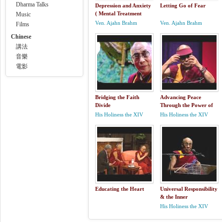
Dharma Talks
Depression and Anxiety
Letting Go of Fear
( Mental Treatment
Music
symptoms causes signs
Ven. Ajahn Brahm
Ven. Ajahn Brahm
Films
spiritual without drugs
Chinese
clinical)
講法
音樂
電影
Bridging the Faith
Advancing Peace
Divide
Through the Power of
Aloha
His Holiness the XIV
His Holiness the XIV
Dalai Lama
Dalai Lama
Educating the Heart
Universal Responsibility
& the Inner
Environment
His Holiness the XIV
Dalai Lama