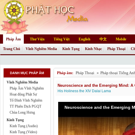
Pháp Âm
Thư Viện
Tiếng Việt
English
中文
Mobile
Trang Chủ
Vĩnh Nghiêm Media
Kinh Tụng
Kinh Nhạc
Pháp Thoại
Ch
Pháp âm:
Pháp Thoại
»
Pháp thoại Tiếng An
DANH MỤC PHÁP ÂM
Vĩnh Nghiêm Media
Neuroscience and the Emerging Mind: A 
Pháp Âm Vĩnh Nghiêm
His Holiness the XIV Dalai Lama
Hoạt động Phật Sự
Tổ Đình Vĩnh Nghiêm
TT Phiên Dịch PGQT
Chùa Long Hưng
Kinh Tụng
Kinh Tụng (Audio)
Kinh Tụng (Video)