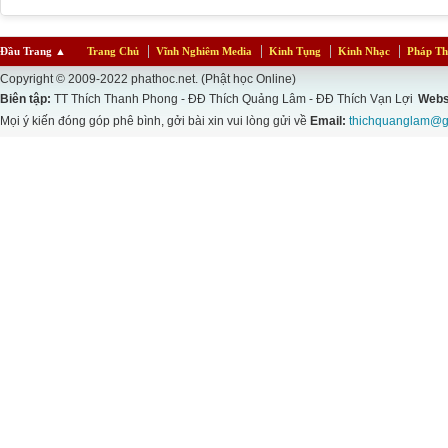
Đầu Trang
▲
Trang Chủ
Vĩnh Nghiêm Media
Kinh Tụng
Kinh Nhạc
Pháp Th
Copyright © 2009-2022 phathoc.net. (Phật học Online)
Biên tập:
TT Thích Thanh Phong - ĐĐ Thích Quảng Lâm - ĐĐ Thích Vạn Lợi
Webs
Mọi ý kiến đóng góp phê bình, gởi bài xin vui lòng gửi về
Email:
thichquanglam@g