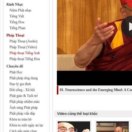
Kinh Nhạc
Niệm Phật nhạc
Tiêng Việt
Tiếng Hoa
Tiếng Phạn
Pháp Thoại
Pháp Thoại (Audio)
Pháp Thoại (Video)
Pháp thoại Tiếng Anh
Pháp thoại Tiếng Hoa
Chuyên đề
Phật Học
Phật pháp ứng dụng
Đạo lý gia đình
Đời sống - Xã hội
01. Neuroscience and the Emerging Mind: A Con
Phật giáo & Tuổi trẻ
XIV Dalai Lama
Phật pháp nhiệm màu
Ánh sáng Phật pháp
Phật pháp vấn đáp
Video cùng thể loại khác
Khóa tu mùa hè
Khóa tu một ngày an lạc
Cách nấu món chay