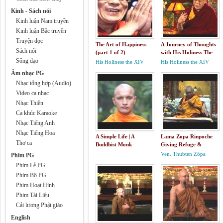
Kinh - Sách nói
Kinh luận Nam truyền
Kinh luận Bắc truyền
Truyện đọc
The Art of Happiness
A Journey of Thoughts
Sách nói
(part 1 of 2)
with His Holiness The
Sống đạo
Dalai Lama
His Holiness the XIV
His Holiness the XIV
Dalai Lama
Dalai Lama
Âm nhạc PG
Nhạc tổng hợp (Audio)
Video ca nhạc
Nhạc Thiền
Ca khúc Karaoke
Nhạc Tiếng Anh
Nhạc Tiếng Hoa
A Simple Life | A
Lama Zopa Rinpoche
Thơ ca
Buddhist Monk
Giving Refuge &
Documentary
Teaching On Emptiness
Ven. Thubten Zöpa
Phim PG
Rinpoche
Phim Lẻ PG
Phim Bộ PG
Phim Hoạt Hình
Phim Tài Liệu
Cải lương Phật giáo
English