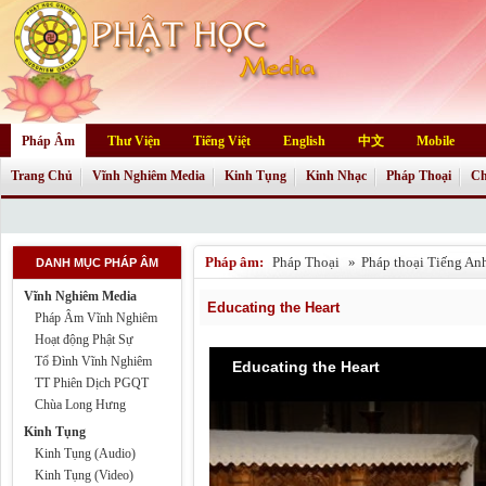
Pháp Âm
Thư Viện
Tiếng Việt
English
中文
Mobile
Trang Chủ
Vĩnh Nghiêm Media
Kinh Tụng
Kinh Nhạc
Pháp Thoại
Ch
Pháp âm:
Pháp Thoại
»
Pháp thoại Tiếng An
DANH MỤC PHÁP ÂM
Vĩnh Nghiêm Media
Educating the Heart
Pháp Âm Vĩnh Nghiêm
Hoạt động Phật Sự
Tổ Đình Vĩnh Nghiêm
Educating the Heart
TT Phiên Dịch PGQT
Chùa Long Hưng
Kinh Tụng
Kinh Tụng (Audio)
Kinh Tụng (Video)