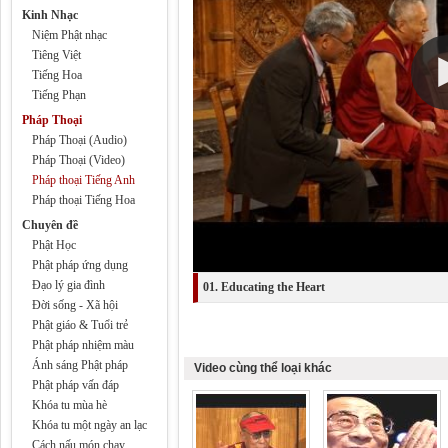
Kinh Nhạc
Niệm Phật nhạc
Tiêng Việt
Tiếng Hoa
Tiếng Phạn
Pháp Thoại
Pháp Thoại (Audio)
Pháp Thoại (Video)
Pháp thoại Tiếng Anh
Pháp thoại Tiếng Hoa
Chuyên đề
Phật Học
Phật pháp ứng dụng
Đạo lý gia đình
01. Educating the Heart
Đời sống - Xã hội
Phật giáo & Tuổi trẻ
Phật pháp nhiệm màu
Ánh sáng Phật pháp
Video cùng thể loại khác
Phật pháp vấn đáp
Khóa tu mùa hè
Khóa tu một ngày an lạc
Cách nấu món chay