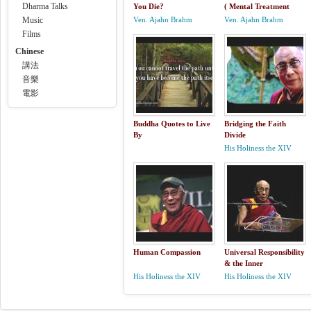
Dharma Talks
You Die?
( Mental Treatment
symptoms causes signs
Music
Ven. Ajahn Brahm
Ven. Ajahn Brahm
spiritual without drugs
Films
clinical)
Chinese
講法
音樂
電影
Buddha Quotes to Live
Bridging the Faith
By
Divide
His Holiness the XIV
Dalai Lama
Human Compassion
Universal Responsibility
& the Inner
Environment
His Holiness the XIV
His Holiness the XIV
Dalai Lama
Dalai Lama