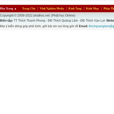
Đầu Trang
▲
Trang Chủ
Vĩnh Nghiêm Media
Kinh Tụng
Kinh Nhạc
Pháp Th
Copyright © 2009-2022 phathoc.net. (Phật học Online)
Biên tập:
TT Thích Thanh Phong - ĐĐ Thích Quảng Lâm - ĐĐ Thích Vạn Lợi
Webs
Mọi ý kiến đóng góp phê bình, gởi bài xin vui lòng gửi về
Email:
thichquanglam@g