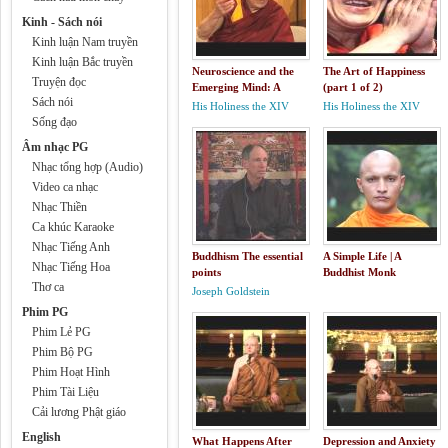
Kinh - Sách nói
Kinh luận Nam truyền
Kinh luận Bắc truyền
Neuroscience and the
The Art of Happiness
Truyện đọc
Emerging Mind: A
(part 1 of 2)
Sách nói
Conversation with the
His Holiness the XIV
His Holiness the XIV
Dalai Lama
Sống đạo
Dalai Lama
Dalai Lama
Âm nhạc PG
Nhạc tổng hợp (Audio)
Video ca nhạc
Nhạc Thiền
Ca khúc Karaoke
Nhạc Tiếng Anh
Buddhism The essential
A Simple Life | A
Nhạc Tiếng Hoa
points
Buddhist Monk
Thơ ca
Documentary
Joseph Goldstein
Phim PG
Phim Lẻ PG
Phim Bộ PG
Phim Hoạt Hình
Phim Tài Liệu
Cải lương Phật giáo
English
What Happens After
Depression and Anxiety