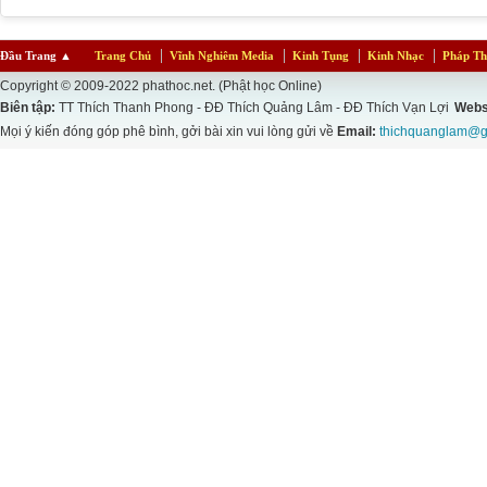
Đầu Trang
▲
Trang Chủ
Vĩnh Nghiêm Media
Kinh Tụng
Kinh Nhạc
Pháp Th
Copyright © 2009-2022 phathoc.net. (Phật học Online)
Biên tập:
TT Thích Thanh Phong - ĐĐ Thích Quảng Lâm - ĐĐ Thích Vạn Lợi
Webs
Mọi ý kiến đóng góp phê bình, gởi bài xin vui lòng gửi về
Email:
thichquanglam@g