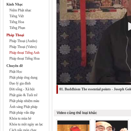
Kinh Nhạc
Niệm Phật nhạc
Tiêng Việt
Tiếng Hoa
Tiếng Phạn
Pháp Thoại
Pháp Thoại (Audio)
Pháp Thoại (Video)
Pháp thoại Tiếng Anh
Pháp thoại Tiếng Hoa
Chuyên đề
Phật Học
Phật pháp ứng dụng
Đạo lý gia đình
Đời sống - Xã hội
01. Buddhism The essential points - Joseph Gol
Phật giáo & Tuổi trẻ
Phật pháp nhiệm màu
Ánh sáng Phật pháp
Phật pháp vấn đáp
Video cùng thể loại khác
Khóa tu mùa hè
Khóa tu một ngày an lạc
Cách nấu món chay