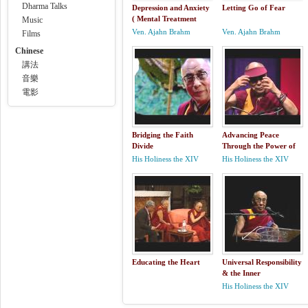
Dharma Talks
Depression and Anxiety
Letting Go of Fear
( Mental Treatment
Music
symptoms causes signs
Ven. Ajahn Brahm
Ven. Ajahn Brahm
Films
spiritual without drugs
Chinese
clinical)
講法
音樂
電影
Bridging the Faith
Advancing Peace
Divide
Through the Power of
Aloha
His Holiness the XIV
His Holiness the XIV
Dalai Lama
Dalai Lama
Educating the Heart
Universal Responsibility
& the Inner
Environment
His Holiness the XIV
Dalai Lama