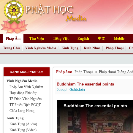
Pháp Âm
Thư Viện
Tiếng Việt
English
中文
Mobile
Trang Chủ
Vĩnh Nghiêm Media
Kinh Tụng
Kinh Nhạc
Pháp Thoại
Ch
Pháp âm:
Pháp Thoại
»
Pháp thoại Tiếng An
DANH MỤC PHÁP ÂM
Vĩnh Nghiêm Media
Buddhism The essential points
Pháp Âm Vĩnh Nghiêm
Joseph Goldstein
Hoạt động Phật Sự
Tổ Đình Vĩnh Nghiêm
TT Phiên Dịch PGQT
Buddhism The essential points
Chùa Long Hưng
Kinh Tụng
Kinh Tụng (Audio)
Kinh Tụng (Video)