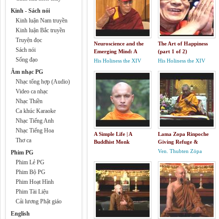
Kinh - Sách nói
Kinh luận Nam truyền
Kinh luận Bắc truyền
Truyện đọc
Neuroscience and the
The Art of Happiness
Sách nói
Emerging Mind: A
(part 1 of 2)
Sống đạo
Conversation with the
His Holiness the XIV
His Holiness the XIV
Dalai Lama
Dalai Lama
Dalai Lama
Âm nhạc PG
Nhạc tổng hợp (Audio)
Video ca nhạc
Nhạc Thiền
Ca khúc Karaoke
Nhạc Tiếng Anh
Nhạc Tiếng Hoa
A Simple Life | A
Lama Zopa Rinpoche
Thơ ca
Buddhist Monk
Giving Refuge &
Documentary
Teaching On Emptiness
Ven. Thubten Zöpa
Phim PG
Rinpoche
Phim Lẻ PG
Phim Bộ PG
Phim Hoạt Hình
Phim Tài Liệu
Cải lương Phật giáo
English