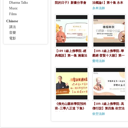
Dharma Talks
院的日子》新書分享會
法概論1】第十集 永本
p.m.7:00
法師
Music
永本法師
Films
Chinese
講法
音樂
電影
【109 1線上佛學院–經
【109-1線上佛學院–華
典概說】第一集 滿蓮法
嚴經‧普賢十大願】第一
師
集 覺培法師
覺培法師
《佛光山叢林學院預科
【109-1線上佛學院–高
班–三學八正道 下集》
僧行誼】第四集 依空法
慧喜法師
師
依空法師