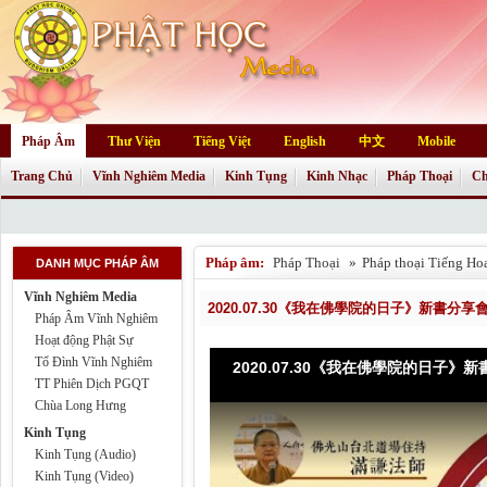
Pháp Âm
Thư Viện
Tiếng Việt
English
中文
Mobile
Trang Chủ
Vĩnh Nghiêm Media
Kinh Tụng
Kinh Nhạc
Pháp Thoại
Ch
Pháp âm:
Pháp Thoại
»
Pháp thoại Tiếng Ho
DANH MỤC PHÁP ÂM
Vĩnh Nghiêm Media
2020.07.30《我在佛學院的日子》新書分享會P
Pháp Âm Vĩnh Nghiêm
Hoạt động Phật Sự
Tổ Đình Vĩnh Nghiêm
2020.07.30《我在佛學院的日子》新書
TT Phiên Dịch PGQT
Chùa Long Hưng
Kinh Tụng
Kinh Tụng (Audio)
Kinh Tụng (Video)