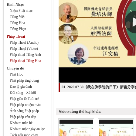
Kinh Nhạc
Niệm Phật nhạc
Tiêng Việt
Tiếng Hoa
Tiếng Phạn
Pháp Thoại
Pháp Thoại (Audio)
Pháp Thoại (Video)
Pháp thoại Tiếng Anh
Pháp thoại Tiếng Hoa
Chuyên đề
Phật Học
Phật pháp ứng dụng
Đạo lý gia đình
01. 2020.07.30《我在佛學院的日子》新書分享會
Đời sống - Xã hội
Phật giáo & Tuổi trẻ
Phật pháp nhiệm màu
Ánh sáng Phật pháp
Video cùng thể loại khác
Phật pháp vấn đáp
Khóa tu mùa hè
Khóa tu một ngày an lạc
Cách nấu món chay