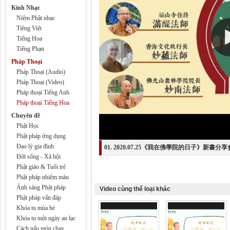
Kinh Nhạc
Niệm Phật nhạc
Tiêng Việt
Tiếng Hoa
Tiếng Phạn
Pháp Thoại
Pháp Thoại (Audio)
Pháp Thoại (Video)
Pháp thoại Tiếng Anh
Pháp thoại Tiếng Hoa
Chuyên đề
Phật Học
Phật pháp ứng dụng
Đạo lý gia đình
01. 2020.07.25《我在佛學院的日子》新書分享會p
Đời sống - Xã hội
Phật giáo & Tuổi trẻ
Phật pháp nhiệm màu
Ánh sáng Phật pháp
Video cùng thể loại khác
Phật pháp vấn đáp
Khóa tu mùa hè
Khóa tu một ngày an lạc
Cách nấu món chay