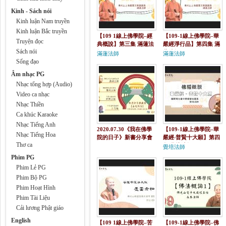
Kinh - Sách nói
Kinh luận Nam truyền
Kinh luận Bắc truyền
【109 1線上佛學院–經
【109-1線上佛學院–華
Truyện đọc
典概說】第三集 滿蓮法
嚴經淨行品】第四集 滿
Sách nói
師
蓮法師
滿蓮法師
滿蓮法師
Sống đạo
Âm nhạc PG
Nhạc tổng hợp (Audio)
Video ca nhạc
Nhạc Thiền
Ca khúc Karaoke
Nhạc Tiếng Anh
2020.07.30《我在佛學
【109-1線上佛學院–華
Nhạc Tiếng Hoa
院的日子》新書分享會
嚴經‧普賢十大願】第四
Thơ ca
PM19:00
集 覺培法師
覺培法師
Phim PG
Phim Lẻ PG
Phim Bộ PG
Phim Hoạt Hình
Phim Tài Liệu
Cải lương Phật giáo
English
【109 1線上佛學院–苦
【109-1線上佛學院–佛