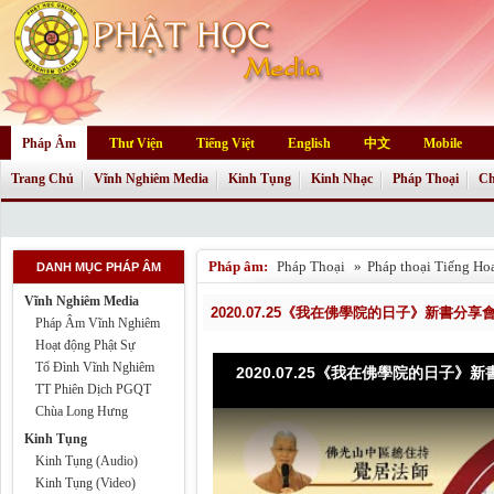
Pháp Âm
Thư Viện
Tiếng Việt
English
中文
Mobile
Trang Chủ
Vĩnh Nghiêm Media
Kinh Tụng
Kinh Nhạc
Pháp Thoại
Ch
Pháp âm:
Pháp Thoại
»
Pháp thoại Tiếng Ho
DANH MỤC PHÁP ÂM
Vĩnh Nghiêm Media
2020.07.25《我在佛學院的日子》新書分享會p.
Pháp Âm Vĩnh Nghiêm
Hoạt động Phật Sự
Tổ Đình Vĩnh Nghiêm
2020.07.25《我在佛學院的日子》新書
TT Phiên Dịch PGQT
Chùa Long Hưng
Kinh Tụng
Kinh Tụng (Audio)
Kinh Tụng (Video)