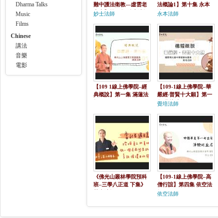
Dharma Talks
難中護法衛教—虛雲老
法概論1】第十集 永本
和尚】第二集 妙士法師
法師
Music
妙士法師
永本法師
Films
Chinese
講法
音樂
電影
【109 1線上佛學院–經
【109-1線上佛學院–華
典概說】第一集 滿蓮法
嚴經‧普賢十大願】第一
師
集 覺培法師
覺培法師
《佛光山叢林學院預科
【109-1線上佛學院–高
班–三學八正道 下集》
僧行誼】第四集 依空法
慧喜法師
師
依空法師