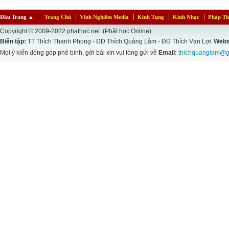
Đầu Trang
▲
Trang Chủ
Vĩnh Nghiêm Media
Kinh Tụng
Kinh Nhạc
Pháp Th
Copyright © 2009-2022 phathoc.net. (Phật học Online)
Biên tập:
TT Thích Thanh Phong - ĐĐ Thích Quảng Lâm - ĐĐ Thích Vạn Lợi
Webs
Mọi ý kiến đóng góp phê bình, gởi bài xin vui lòng gửi về
Email:
thichquanglam@g