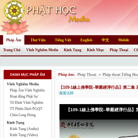
Pháp Âm
Thư Viện
Tiếng Việt
English
中文
Mobile
Trang Chủ
Vĩnh Nghiêm Media
Kinh Tụng
Kinh Nhạc
Pháp Thoại
Ch
Pháp âm:
Pháp Thoại
»
Pháp thoại Tiếng Ho
DANH MỤC PHÁP ÂM
Vĩnh Nghiêm Media
【109-1線上佛學院–華嚴經淨行品】第二集
Pháp Âm Vĩnh Nghiêm
滿蓮法師
Hoạt động Phật Sự
Tổ Đình Vĩnh Nghiêm
TT Phiên Dịch PGQT
【109-1線上佛學院–華嚴經淨行品】
Chùa Long Hưng
Kinh Tụng
Kinh Tụng (Audio)
Kinh Tụng (Video)