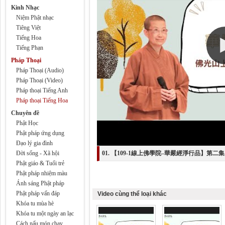
Kinh Nhạc
Niệm Phật nhạc
Tiêng Việt
Tiếng Hoa
Tiếng Phạn
Pháp Thoại
Pháp Thoại (Audio)
Pháp Thoại (Video)
Pháp thoại Tiếng Anh
Pháp thoại Tiếng Hoa
Chuyên đề
Phật Học
Phật pháp ứng dụng
Đạo lý gia đình
Đời sống - Xã hội
01. 【109-1線上佛學院–華嚴經淨行品】第二集
Phật giáo & Tuổi trẻ
Phật pháp nhiệm màu
Ánh sáng Phật pháp
Phật pháp vấn đáp
Video cùng thể loại khác
Khóa tu mùa hè
Khóa tu một ngày an lạc
Cách nấu món chay