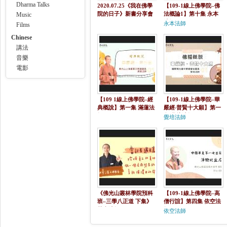
Dharma Talks
2020.07.25《我在佛學
【109-1線上佛學院–佛
院的日子》新書分享會
法概論1】第十集 永本
Music
p.m.7:00
法師
永本法師
Films
Chinese
講法
音樂
電影
【109 1線上佛學院–經
【109-1線上佛學院–華
典概說】第一集 滿蓮法
嚴經‧普賢十大願】第一
師
集 覺培法師
覺培法師
《佛光山叢林學院預科
【109-1線上佛學院–高
班–三學八正道 下集》
僧行誼】第四集 依空法
慧喜法師
師
依空法師