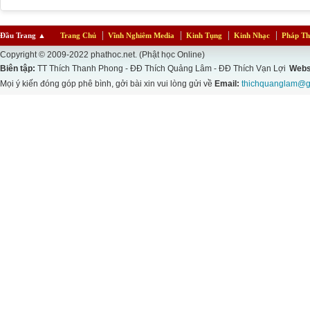
Đầu Trang
▲
Trang Chủ
Vĩnh Nghiêm Media
Kinh Tụng
Kinh Nhạc
Pháp Th
Copyright © 2009-2022 phathoc.net. (Phật học Online)
Biên tập:
TT Thích Thanh Phong - ĐĐ Thích Quảng Lâm - ĐĐ Thích Vạn Lợi
Webs
Mọi ý kiến đóng góp phê bình, gởi bài xin vui lòng gửi về
Email:
thichquanglam@g