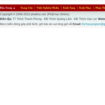
Đầu Trang
▲
Trang Chủ
Vĩnh Nghiêm Media
Kinh Tụng
Kinh Nhạc
Pháp Th
Copyright © 2009-2022 phathoc.net. (Phật học Online)
Biên tập:
TT Thích Thanh Phong - ĐĐ Thích Quảng Lâm - ĐĐ Thích Vạn Lợi
Webs
Mọi ý kiến đóng góp phê bình, gởi bài xin vui lòng gửi về
Email:
thichquanglam@g