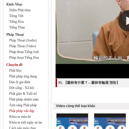
Kinh Nhạc
Niệm Phật nhạc
Tiêng Việt
Tiếng Hoa
Tiếng Phạn
Pháp Thoại
Pháp Thoại (Audio)
Pháp Thoại (Video)
Pháp thoại Tiếng Anh
Pháp thoại Tiếng Hoa
Chuyên đề
Phật Học
Phật pháp ứng dụng
Đạo lý gia đình
01. 【叢林有什麼？—叢林有輪迴 預告】
Đời sống - Xã hội
Phật giáo & Tuổi trẻ
Phật pháp nhiệm màu
Ánh sáng Phật pháp
Video cùng thể loại khác
Phật pháp vấn đáp
Khóa tu mùa hè
Khóa tu một ngày an lạc
Cách nấu món chay