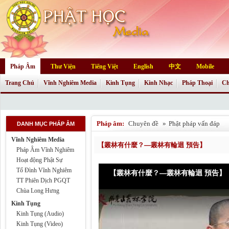
Pháp Âm
Thư Viện
Tiếng Việt
English
中文
Mobile
Trang Chủ
Vĩnh Nghiêm Media
Kinh Tụng
Kinh Nhạc
Pháp Thoại
Ch
Pháp âm:
Chuyên đề
»
Phật pháp vấn đáp
DANH MỤC PHÁP ÂM
Vĩnh Nghiêm Media
【叢林有什麼？—叢林有輪迴 預告】
Pháp Âm Vĩnh Nghiêm
Hoạt động Phật Sự
Tổ Đình Vĩnh Nghiêm
【叢林有什麼？—叢林有輪迴 預告】
TT Phiên Dịch PGQT
Chùa Long Hưng
Kinh Tụng
Kinh Tụng (Audio)
Kinh Tụng (Video)