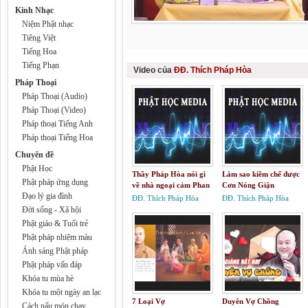
Kinh Nhạc
Niệm Phật nhạc
Tiêng Việt
Tiếng Hoa
Tiếng Phạn
Video của
ĐĐ. Thích Pháp Hòa
Pháp Thoại
Pháp Thoại (Audio)
Pháp Thoại (Video)
Pháp thoại Tiếng Anh
Pháp thoại Tiếng Hoa
Chuyên đề
Phật Học
Thầy Pháp Hòa nói gì
Làm sao kiềm chế được
Phật pháp ứng dụng
về nhà ngoại cảm Phan
Cơn Nóng Giận
Đạo lý gia đình
Thị Bích Hằng
ĐĐ. Thích Pháp Hòa
ĐĐ. Thích Pháp Hòa
Đời sống - Xã hội
Phật giáo & Tuổi trẻ
Phật pháp nhiệm màu
Ánh sáng Phật pháp
Phật pháp vấn đáp
Khóa tu mùa hè
Khóa tu một ngày an lạc
7 Loại Vợ
Duyên Vợ Chồng
Cách nấu món chay