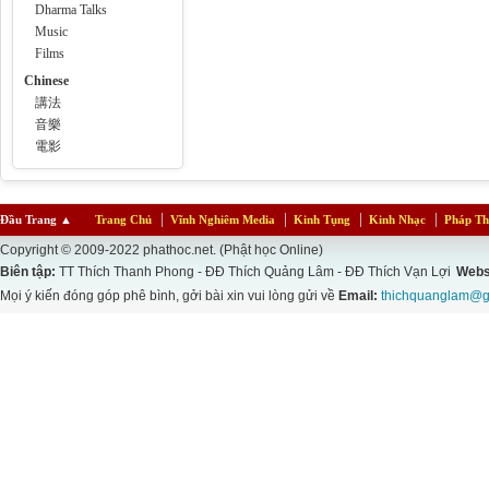
Dharma Talks
Music
Films
Chinese
講法
音樂
電影
Đầu Trang
▲
Trang Chủ
Vĩnh Nghiêm Media
Kinh Tụng
Kinh Nhạc
Pháp Th
Copyright © 2009-2022 phathoc.net. (Phật học Online)
Biên tập:
TT Thích Thanh Phong - ĐĐ Thích Quảng Lâm - ĐĐ Thích Vạn Lợi
Webs
Mọi ý kiến đóng góp phê bình, gởi bài xin vui lòng gửi về
Email:
thichquanglam@g