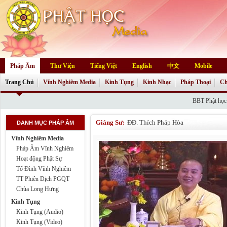
Pháp Âm
Thư Viện
Tiếng Việt
English
中文
Mobile
Trang Chủ
Vĩnh Nghiêm Media
Kinh Tụng
Kinh Nhạc
Pháp Thoại
Ch
BBT Phật học Onl
Giảng Sư:
ĐĐ. Thích Pháp Hòa
DANH MỤC PHÁP ÂM
Vĩnh Nghiêm Media
Pháp Âm Vĩnh Nghiêm
Hoạt động Phật Sự
Tổ Đình Vĩnh Nghiêm
TT Phiên Dịch PGQT
Chùa Long Hưng
Kinh Tụng
Kinh Tụng (Audio)
Kinh Tụng (Video)