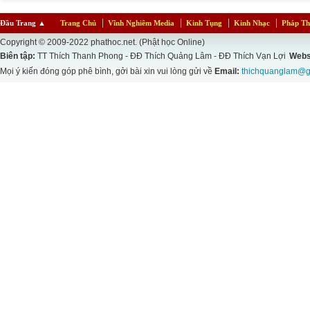
Đầu Trang
▲
Trang Chủ
Vĩnh Nghiêm Media
Kinh Tụng
Kinh Nhạc
Pháp Th
Copyright © 2009-2022 phathoc.net. (Phật học Online)
Biên tập:
TT Thích Thanh Phong - ĐĐ Thích Quảng Lâm - ĐĐ Thích Vạn Lợi
Webs
Mọi ý kiến đóng góp phê bình, gởi bài xin vui lòng gửi về
Email:
thichquanglam@g