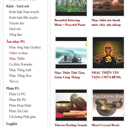
Kinh - Sách nói
Kinh luận Nam truyền
Kinh luận Bắc truyền
Beautiful Relaxing
Nhạc thiền âm thanh
Truyện đọc
Music • Peaceful Piano
nước chảy nhẹ nhàng
Sách nói
Music & Guitar Music |
tĩnh lặng🎵
Sunny Mornings by
Sống đạo
Peder B. Helland
Âm nhạc PG
Nhạc tổng hợp (Audio)
Video ca nhạc
Nhạc Thiền
Ca khúc Karaoke
Nhạc Tiếng Anh
Nhạc Thiền Tĩnh Tâm,
NHẠC THIỀN TÂY
Nhạc Tiếng Hoa
Giảm Căng Thẳng
TẠNG CHỮA BỆNH,
Thơ ca
GIÚP NGỦ NGON,
TĨNH TÂM, XUA ĐUỔI
Phim PG
NHỮNG ĐIỀU XẤU
Phim Lẻ PG
TRONG TÂM HỒN
Phim Bộ PG
Phim Hoạt Hình
Phim Tài Liệu
Cải lương Phật giáo
English
Tibetan Healing Sounds
Metal Crystal Bowls