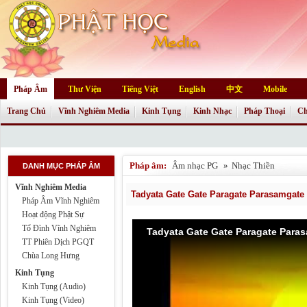
Pháp Âm
Thư Viện
Tiếng Việt
English
中文
Mobile
Trang Chủ
Vĩnh Nghiêm Media
Kinh Tụng
Kinh Nhạc
Pháp Thoại
Ch
Pháp âm:
Âm nhạc PG
»
Nhạc Thiền
DANH MỤC PHÁP ÂM
Vĩnh Nghiêm Media
Tadyata Gate Gate Paragate Parasamgate
Pháp Âm Vĩnh Nghiêm
Hoạt động Phật Sự
Tổ Đình Vĩnh Nghiêm
Tadyata Gate Gate Paragate Para
TT Phiên Dịch PGQT
Chùa Long Hưng
Kinh Tụng
Kinh Tụng (Audio)
Kinh Tụng (Video)