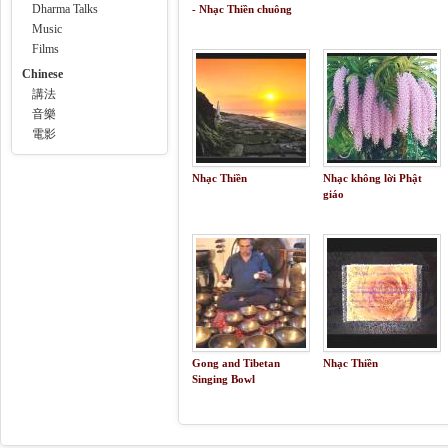
Dharma Talks
- Nhạc Thiền chuông
xoay Tây Tạng - 1h
Music
Films
Chinese
講法
音樂
電影
Nhạc Thiền
Nhạc không lời Phật
giáo
Gong and Tibetan
Nhạc Thiền
Singing Bowl
Meditation