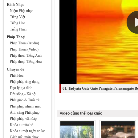
Kinh Nhạc
Niệm Phật nhạc
Tiêng Việt
Tiếng Hoa
Tiếng Phạn
Pháp Thoại
Pháp Thoại (Audio)
Pháp Thoại (Video)
Pháp thoại Tiếng Anh
Pháp thoại Tiếng Hoa
Chuyên đề
Phật Học
Phật pháp ứng dụng
Đạo lý gia đình
01. Tadyata Gate Gate Paragate Parasamgate B
Đời sống - Xã hội
Phật giáo & Tuổi trẻ
Phật pháp nhiệm màu
Ánh sáng Phật pháp
Video cùng thể loại khác
Phật pháp vấn đáp
Khóa tu mùa hè
Khóa tu một ngày an lạc
Cách nấu món chay