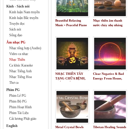
Kinh - Sách nói
Kinh luận Nam truyền
Kinh luận Bắc truyền
Beautiful Relaxing
Nhạc thiền âm thanh
Truyện đọc
Music • Peaceful Piano
nước chảy nhẹ nhàng
Sách nói
Music & Guitar Music |
tĩnh lặng🎵
Sunny Mornings by
Sống đạo
Peder B. Helland
Âm nhạc PG
Nhạc tổng hợp (Audio)
Video ca nhạc
Nhạc Thiền
Ca khúc Karaoke
Nhạc Tiếng Anh
NHẠC THIỀN TÂY
Clear Negative & Bad
Nhạc Tiếng Hoa
TẠNG CHỮA BỆNH,
Energy From House,
Thơ ca
GIÚP NGỦ NGON,
and Even Yourself | 417
TĨNH TÂM, XUA ĐUỔI
Hz Tibetan Singing
Phim PG
NHỮNG ĐIỀU XẤU
Bowl Music
Phim Lẻ PG
TRONG TÂM HỒN
Phim Bộ PG
Phim Hoạt Hình
Phim Tài Liệu
Cải lương Phật giáo
English
Metal Crystal Bowls
Tibetan Healing Sounds