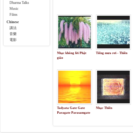
Dharma Talks
Music
Films
Chinese
講法
音樂
電影
Nhạc không lời Phật
Tiếng mưa rơi - Thiền
giáo
Tadyata Gate Gate
Nhạc Thiền
Paragate Parasamgate
Bodhi Svaha