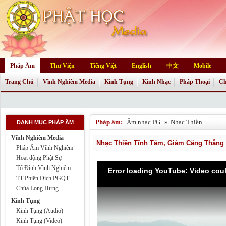
Pháp Âm
Thư Viện
Tiếng Việt
English
中文
Mobile
Trang Chủ
Vĩnh Nghiêm Media
Kinh Tụng
Kinh Nhạc
Pháp Thoại
Ch
Pháp âm:
Âm nhạc PG
»
Nhạc Thiền
DANH MỤC PHÁP ÂM
Vĩnh Nghiêm Media
Nhạc Thiền Tĩnh Tâm, Giảm Căng Thẳng
Pháp Âm Vĩnh Nghiêm
Hoạt động Phật Sự
Tổ Đình Vĩnh Nghiêm
Error loading YouTube: Video cou
TT Phiên Dịch PGQT
Chùa Long Hưng
Kinh Tụng
Kinh Tụng (Audio)
Kinh Tụng (Video)