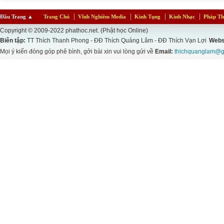
Đầu Trang
▲
Trang Chủ
Vĩnh Nghiêm Media
Kinh Tụng
Kinh Nhạc
Pháp Th
Copyright © 2009-2022 phathoc.net. (Phật học Online)
Biên tập:
TT Thích Thanh Phong - ĐĐ Thích Quảng Lâm - ĐĐ Thích Vạn Lợi
Webs
Mọi ý kiến đóng góp phê bình, gởi bài xin vui lòng gửi về
Email:
thichquanglam@g