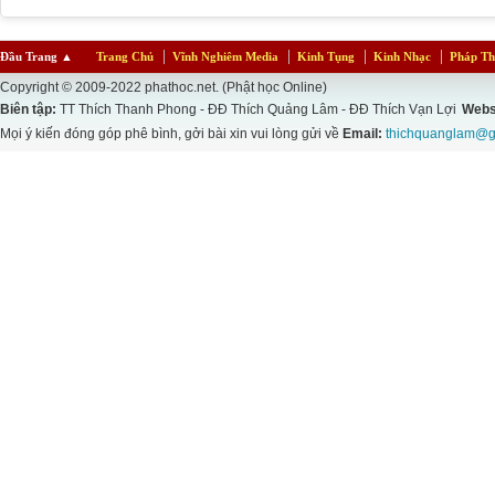
Đầu Trang
▲
Trang Chủ
Vĩnh Nghiêm Media
Kinh Tụng
Kinh Nhạc
Pháp Th
Copyright © 2009-2022 phathoc.net. (Phật học Online)
Biên tập:
TT Thích Thanh Phong - ĐĐ Thích Quảng Lâm - ĐĐ Thích Vạn Lợi
Webs
Mọi ý kiến đóng góp phê bình, gởi bài xin vui lòng gửi về
Email:
thichquanglam@g