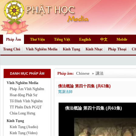
Pháp Âm
Thư Viện
Tiếng Việt
English
中文
Mobile
Trang Chủ
Vĩnh Nghiêm Media
Kinh Tụng
Kinh Nhạc
Pháp Thoại
Ch
Pháp âm:
Chinese
»
講法
DANH MỤC PHÁP ÂM
Vĩnh Nghiêm Media
佛法概論 第四十四集 (共63集)
Pháp Âm Vĩnh Nghiêm
寬謙法師
Hoạt động Phật Sự
Tổ Đình Vĩnh Nghiêm
TT Phiên Dịch PGQT
佛法概論 第四十四集 (共63集)
Chùa Long Hưng
Kinh Tụng
Kinh Tụng (Audio)
Kinh Tụng (Video)