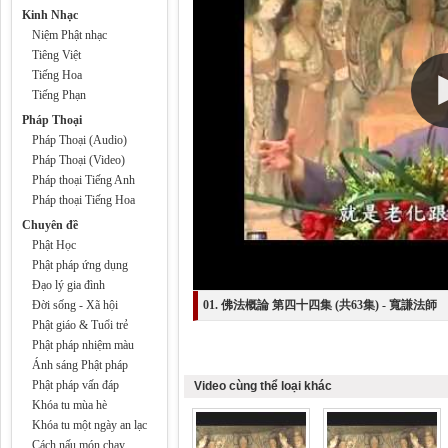
Kinh Nhạc
Niệm Phật nhạc
Tiêng Việt
Tiếng Hoa
Tiếng Phạn
Pháp Thoại
Pháp Thoại (Audio)
Pháp Thoại (Video)
Pháp thoại Tiếng Anh
Pháp thoại Tiếng Hoa
Chuyên đề
Phật Học
Phật pháp ứng dụng
Đạo lý gia đình
Đời sống - Xã hội
01. 佛法概論 第四十四集 (共63集) - 寬謙法師
Phật giáo & Tuổi trẻ
Phật pháp nhiệm màu
Ánh sáng Phật pháp
Phật pháp vấn đáp
Video cùng thể loại khác
Khóa tu mùa hè
Khóa tu một ngày an lạc
Cách nấu món chay