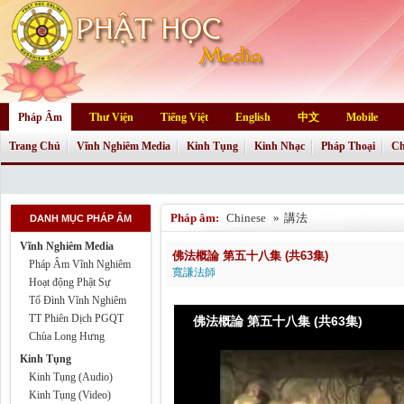
Pháp Âm
Thư Viện
Tiếng Việt
English
中文
Mobile
Trang Chủ
Vĩnh Nghiêm Media
Kinh Tụng
Kinh Nhạc
Pháp Thoại
Ch
Pháp âm:
Chinese
»
講法
DANH MỤC PHÁP ÂM
Vĩnh Nghiêm Media
佛法概論 第五十八集 (共63集)
Pháp Âm Vĩnh Nghiêm
寬謙法師
Hoạt động Phật Sự
Tổ Đình Vĩnh Nghiêm
TT Phiên Dịch PGQT
佛法概論 第五十八集 (共63集)
Chùa Long Hưng
Kinh Tụng
Kinh Tụng (Audio)
Kinh Tụng (Video)