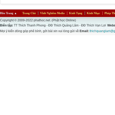
Đầu Trang
▲
Trang Chủ
Vĩnh Nghiêm Media
Kinh Tụng
Kinh Nhạc
Pháp Th
Copyright © 2009-2022 phathoc.net. (Phật học Online)
Biên tập:
TT Thích Thanh Phong - ĐĐ Thích Quảng Lâm - ĐĐ Thích Vạn Lợi
Webs
Mọi ý kiến đóng góp phê bình, gởi bài xin vui lòng gửi về
Email:
thichquanglam@g