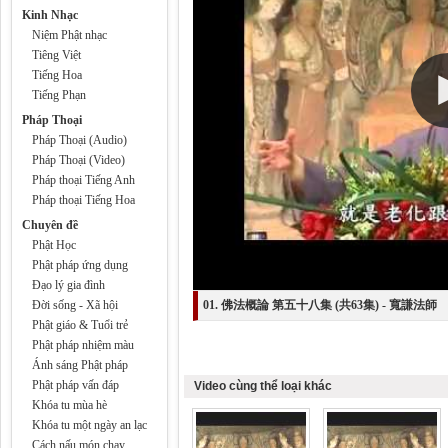
Kinh Nhạc
Niệm Phật nhạc
Tiêng Việt
Tiếng Hoa
Tiếng Phạn
Pháp Thoại
Pháp Thoại (Audio)
Pháp Thoại (Video)
Pháp thoại Tiếng Anh
Pháp thoại Tiếng Hoa
Chuyên đề
Phật Học
Phật pháp ứng dụng
Đạo lý gia đình
Đời sống - Xã hội
01. 佛法概論 第五十八集 (共63集) - 寬謙法師
Phật giáo & Tuổi trẻ
Phật pháp nhiệm màu
Ánh sáng Phật pháp
Phật pháp vấn đáp
Video cùng thể loại khác
Khóa tu mùa hè
Khóa tu một ngày an lạc
Cách nấu món chay