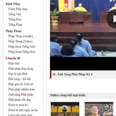
Kinh Nhạc
Niệm Phật nhạc
Tiêng Việt
Tiếng Hoa
Tiếng Phạn
Pháp Thoại
Pháp Thoại (Audio)
Pháp Thoại (Video)
Pháp thoại Tiếng Anh
Pháp thoại Tiếng Hoa
Chuyên đề
Phật Học
Phật pháp ứng dụng
Đạo lý gia đình
01. Ánh Sáng Phật Pháp Kỳ 4
Đời sống - Xã hội
Phật giáo & Tuổi trẻ
Phật pháp nhiệm màu
Ánh sáng Phật pháp
Video cùng thể loại khác
Phật pháp vấn đáp
Khóa tu mùa hè
Khóa tu một ngày an lạc
Cách nấu món chay