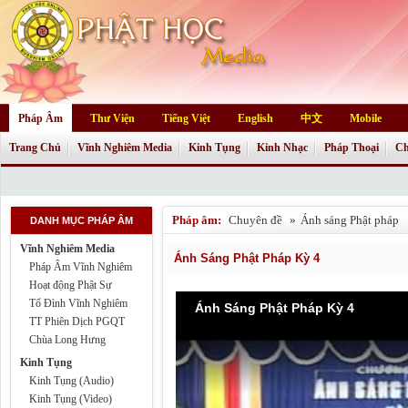
Pháp Âm
Thư Viện
Tiếng Việt
English
中文
Mobile
Trang Chủ
Vĩnh Nghiêm Media
Kinh Tụng
Kinh Nhạc
Pháp Thoại
Ch
Pháp âm:
Chuyên đề
»
Ánh sáng Phật pháp
DANH MỤC PHÁP ÂM
Vĩnh Nghiêm Media
Ánh Sáng Phật Pháp Kỳ 4
Pháp Âm Vĩnh Nghiêm
Hoạt động Phật Sự
Tổ Đình Vĩnh Nghiêm
Ánh Sáng Phật Pháp Kỳ 4
TT Phiên Dịch PGQT
Chùa Long Hưng
Kinh Tụng
Kinh Tụng (Audio)
Kinh Tụng (Video)