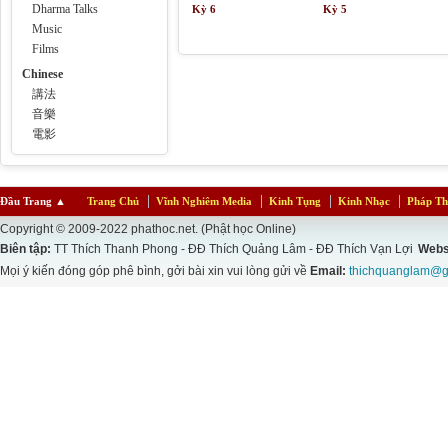
Dharma Talks
Kỳ 6
Kỳ 5
Music
Films
Chinese
講法
音樂
電影
Đầu Trang
▲
Trang Chủ
Vĩnh Nghiêm Media
Kinh Tụng
Kinh Nhạc
Pháp Th
Copyright © 2009-2022 phathoc.net. (Phật học Online)
Biên tập:
TT Thích Thanh Phong - ĐĐ Thích Quảng Lâm - ĐĐ Thích Vạn Lợi
Webs
Mọi ý kiến đóng góp phê bình, gởi bài xin vui lòng gửi về
Email:
thichquanglam@g