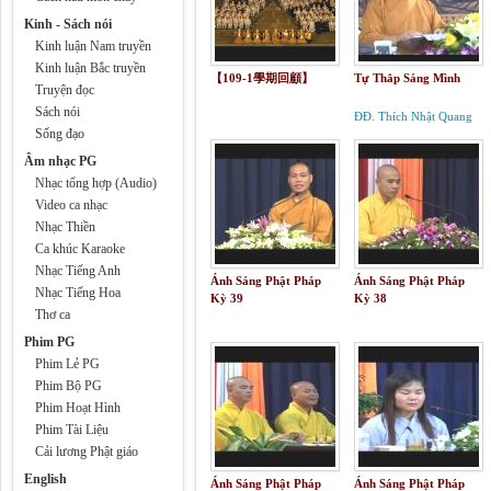
Kinh - Sách nói
Kinh luận Nam truyền
Kinh luận Bắc truyền
【109-1學期回顧】
Tự Thắp Sáng Mình
Truyện đọc
Sách nói
ĐĐ. Thích Nhật Quang
Sống đạo
Âm nhạc PG
Nhạc tổng hợp (Audio)
Video ca nhạc
Nhạc Thiền
Ca khúc Karaoke
Nhạc Tiếng Anh
Ánh Sáng Phật Pháp
Ánh Sáng Phật Pháp
Nhạc Tiếng Hoa
Kỳ 39
Kỳ 38
Thơ ca
Phim PG
Phim Lẻ PG
Phim Bộ PG
Phim Hoạt Hình
Phim Tài Liệu
Cải lương Phật giáo
English
Ánh Sáng Phật Pháp
Ánh Sáng Phật Pháp