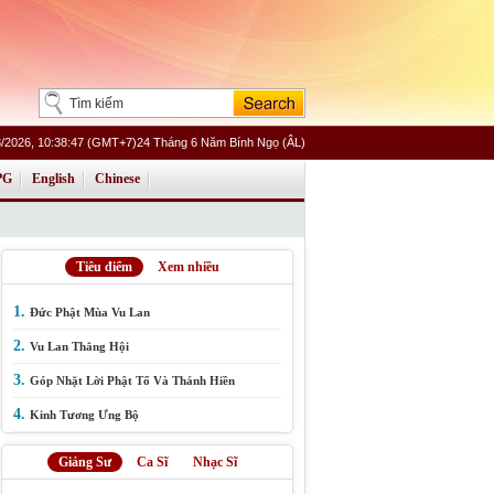
/2026, 10:38:47 (GMT+7)24 Tháng 6 Năm Bính Ngọ (ÂL)
PG
English
Chinese
Tiêu điểm
Xem nhiều
1.
Đức Phật Mùa Vu Lan
2.
Vu Lan Thắng Hội
3.
Góp Nhặt Lời Phật Tổ Và Thánh Hiền
4.
Kinh Tương Ưng Bộ
Giảng Sư
Ca Sĩ
Nhạc Sĩ