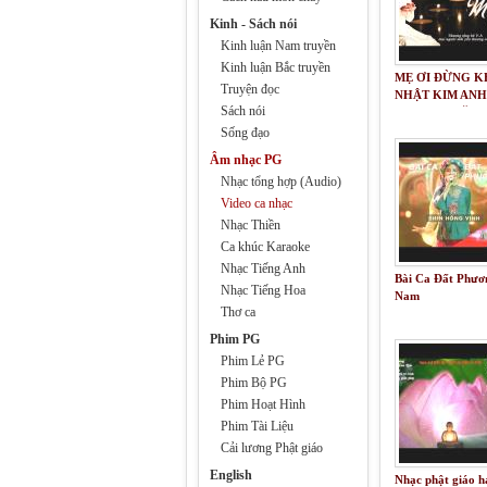
Kinh - Sách nói
Kinh luận Nam truyền
Kinh luận Bắc truyền
MẸ ƠI ĐỪNG K
Truyện đọc
NHẬT KIM ANH
Sách nói
THƯƠNG TẶNG
V.A, MỌI NGƯỜ
Sống đạo
THƯƠNG YÊU 
Âm nhạc PG
Nhạc tổng hợp (Audio)
Video ca nhạc
Nhạc Thiền
Ca khúc Karaoke
Nhạc Tiếng Anh
Bài Ca Đất Phươ
Nhạc Tiếng Hoa
Nam
Thơ ca
Phim PG
Phim Lẻ PG
Phim Bộ PG
Phim Hoạt Hình
Phim Tài Liệu
Cải lương Phật giáo
English
Nhạc phật giáo h