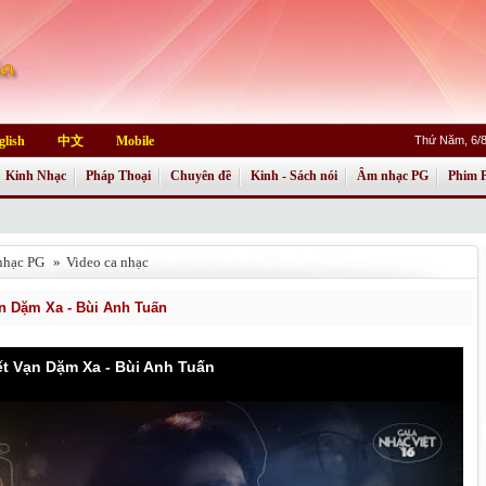
glish
中文
Mobile
Thứ Năm, 6/8
Kinh Nhạc
Pháp Thoại
Chuyên đề
Kinh - Sách nói
Âm nhạc PG
Phim 
nhạc PG
»
Video ca nhạc
ạn Dặm Xa - Bùi Anh Tuấn
ết Vạn Dặm Xa - Bùi Anh Tuấn