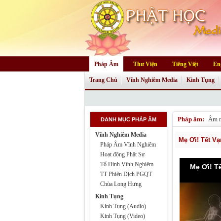
Pháp Âm
Thư Viện
Tiếng Việt
En
Trang Chủ
Vĩnh Nghiêm Media
Kinh Tụng
Pháp âm:
Âm 
DANH MỤC PHÁP ÂM
Vĩnh Nghiêm Media
Mẹ Ơi! Tết V
Pháp Âm Vĩnh Nghiêm
Hoạt động Phật Sự
Tổ Đình Vĩnh Nghiêm
Mẹ Ơi! T
TT Phiên Dịch PGQT
Chùa Long Hưng
Kinh Tụng
Kinh Tụng (Audio)
Kinh Tụng (Video)