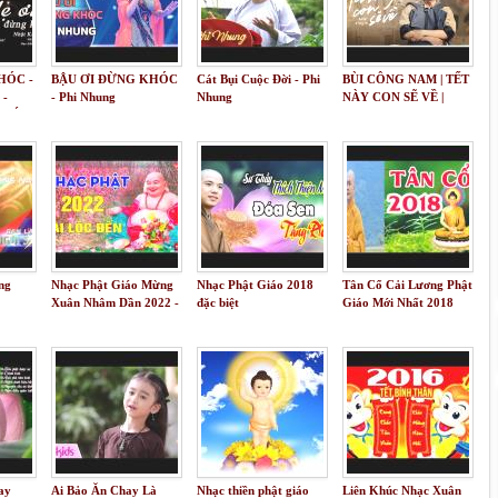
HÓC -
BẬU ƠI ĐỪNG KHÓC
Cát Bụi Cuộc Đời - Phi
BÙI CÔNG NAM | TẾT
 -
- Phi Nhung
Nhung
NÀY CON SẼ VỀ |
 BÉ
OFFICIAL MUSIC
I MÃI
VIDEO
CON
ng
Nhạc Phật Giáo Mừng
Nhạc Phật Giáo 2018
Tân Cổ Cải Lương Phật
Xuân Nhâm Dần 2022 -
đặc biệt
Giáo Mới Nhất 2018
Rước Tài Lộc Về Nhà
ay
Ai Bảo Ăn Chay Là
Nhạc thiền phật giáo
Liên Khúc Nhạc Xuân