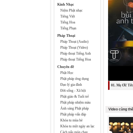
Kinh Nhạc
Niệm Phật nhạc
Tiêng Việt
Tiếng Hoa
Tiếng Phạn
Pháp Thoại
Pháp Thoại (Audio)
Pháp Thoại (Video)
Pháp thoại Tiếng Anh
Pháp thoại Tiếng Hoa
Chuyên đề
Phật Học
Phật pháp ứng dụng
Đạo lý gia đình
01. Mẹ Ơi! Tế
Đời sống - Xã hội
Phật giáo & Tuổi trẻ
Phật pháp nhiệm màu
Ánh sáng Phật pháp
Video cùng thể
Phật pháp vấn đáp
Khóa tu mùa hè
Khóa tu một ngày an lạc
Cách nấu món chay