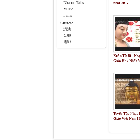
Dharma Talks
nhất 2017
Music
Films
Chinese
講法
音樂
電影
Xuân Từ Bi - Nh
Giáo Hay Nhất 
Xuân Tân Sửu 2
Tuyển Tập Nhạc 
Giáo Việt Nam 
Nhất Part 1