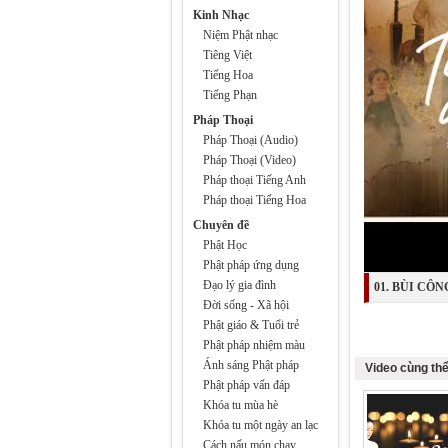
Kinh Nhạc
Niệm Phật nhạc
Tiêng Việt
Tiếng Hoa
Tiếng Phạn
Pháp Thoại
Pháp Thoại (Audio)
Pháp Thoại (Video)
Pháp thoại Tiếng Anh
Pháp thoại Tiếng Hoa
Chuyên đề
Phật Học
Phật pháp ứng dụng
Đạo lý gia đình
01. BÙI CÔN
Đời sống - Xã hội
Phật giáo & Tuổi trẻ
Phật pháp nhiệm màu
Ánh sáng Phật pháp
Video cùng thể
Phật pháp vấn đáp
Khóa tu mùa hè
Khóa tu một ngày an lạc
Cách nấu món chay