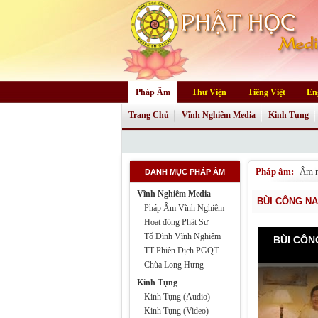
Pháp Âm
Thư Viện
Tiếng Việt
En
Trang Chủ
Vĩnh Nghiêm Media
Kinh Tụng
Pháp âm:
Âm 
DANH MỤC PHÁP ÂM
Vĩnh Nghiêm Media
BÙI CÔNG NA
Pháp Âm Vĩnh Nghiêm
Hoạt động Phật Sự
Tổ Đình Vĩnh Nghiêm
BÙI CÔNG
TT Phiên Dịch PGQT
Chùa Long Hưng
Kinh Tụng
Kinh Tụng (Audio)
Kinh Tụng (Video)