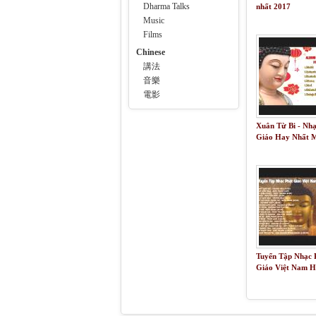
Dharma Talks
nhất 2017
Music
Films
Chinese
講法
音樂
電影
Xuân Từ Bi - Nh
Giáo Hay Nhất 
Xuân Tân Sửu 2
Tuyển Tập Nhạc 
Giáo Việt Nam 
Nhất Part 1