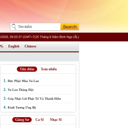
8/2026, 09:03:37 (GMT+7)25 Tháng 6 Năm Bính Ngọ (ÂL)
PG
English
Chinese
Tiêu điểm
Xem nhiều
1.
Đức Phật Mùa Vu Lan
2.
Vu Lan Thắng Hội
3.
Góp Nhặt Lời Phật Tổ Và Thánh Hiền
4.
Kinh Tương Ưng Bộ
Giảng Sư
Ca Sĩ
Nhạc Sĩ