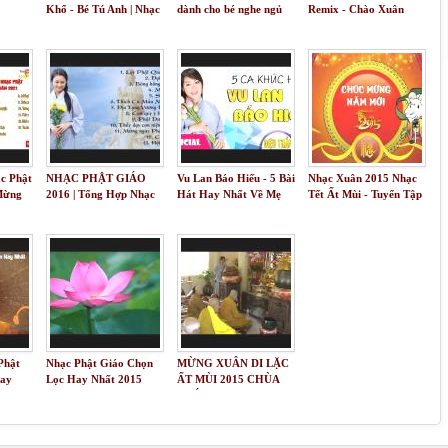
Khổ - Bé Tú Anh | Nhạc
dành cho bé nghe ngủ
Remix - Chào Xuân
Thiếu Nhi 2017
sâu và ngon giấc hơn 2h
Bính Thân 2016 " Bay
Cùng Khỉ Vàng Vào
Những Ngày Tết "
ạc Phật
NHẠC PHẬT GIÁO
Vu Lan Báo Hiếu - 5 Bài
Nhạc Xuân 2015 Nhạc
Mừng
2016 | Tổng Hợp Nhạc
Hát Hay Nhất Về Mẹ
Tết Ất Mùi - Tuyển Tập
021
Phật Giáo Hay Nhất
Nghe Mùa Vu Lan Rơi
Hay Nhất
2016
Nước Mắt
Phật
Nhạc Phật Giáo Chọn
MỪNG XUÂN DI LẶC
Hay
Lọc Hay Nhất 2015
ẤT MÙI 2015 CHÙA
PHÁP HOA 3139
COGSWELL ROAD EL
MONTE CA 91732
ngày 19-02-2015