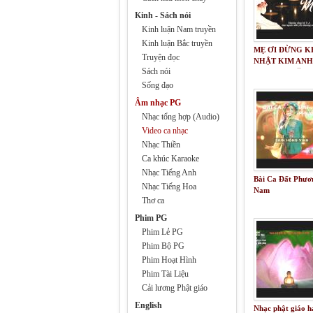
Kinh - Sách nói
Kinh luận Nam truyền
Kinh luận Bắc truyền
MẸ ƠI ĐỪNG K
Truyện đọc
NHẬT KIM ANH
Sách nói
THƯƠNG TẶNG
V.A, MỌI NGƯỜ
Sống đạo
THƯƠNG YÊU 
Âm nhạc PG
Nhạc tổng hợp (Audio)
Video ca nhạc
Nhạc Thiền
Ca khúc Karaoke
Nhạc Tiếng Anh
Bài Ca Đất Phươ
Nhạc Tiếng Hoa
Nam
Thơ ca
Phim PG
Phim Lẻ PG
Phim Bộ PG
Phim Hoạt Hình
Phim Tài Liệu
Cải lương Phật giáo
English
Nhạc phật giáo h