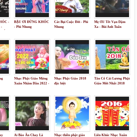
HÓC -
BẬU ƠI ĐỪNG KHÓC
Cát Bụi Cuộc Đời - Phi
Mẹ Ơi! Tết Vạn Dặm
 -
- Phi Nhung
Nhung
Xa - Bùi Anh Tuấn
 BÉ
I MÃI
CON
ng
Nhạc Phật Giáo Mừng
Nhạc Phật Giáo 2018
Tân Cổ Cải Lương Phật
Xuân Nhâm Dần 2022 -
đặc biệt
Giáo Mới Nhất 2018
Rước Tài Lộc Về Nhà
ay
Ai Bảo Ăn Chay Là
Nhạc thiền phật giáo
Liên Khúc Nhạc Xuân