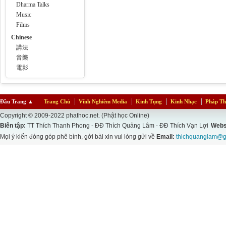
Dharma Talks
Music
Films
Chinese
講法
音樂
電影
Đầu Trang
▲
Trang Chủ
Vĩnh Nghiêm Media
Kinh Tụng
Kinh Nhạc
Pháp Th
Copyright © 2009-2022 phathoc.net. (Phật học Online)
Biên tập:
TT Thích Thanh Phong - ĐĐ Thích Quảng Lâm - ĐĐ Thích Vạn Lợi
Webs
Mọi ý kiến đóng góp phê bình, gởi bài xin vui lòng gửi về
Email:
thichquanglam@g