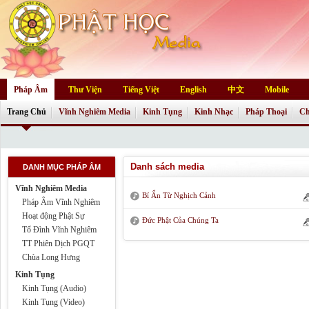
Pháp Âm
Thư Viện
Tiếng Việt
English
中文
Mobile
Trang Chủ
Vĩnh Nghiêm Media
Kinh Tụng
Kinh Nhạc
Pháp Thoại
Ch
Danh sách media
DANH MỤC PHÁP ÂM
Vĩnh Nghiêm Media
Bí Ẩn Từ Nghịch Cảnh
Pháp Âm Vĩnh Nghiêm
Hoạt động Phật Sự
Đức Phật Của Chúng Ta
Tổ Đình Vĩnh Nghiêm
TT Phiên Dịch PGQT
Chùa Long Hưng
Kinh Tụng
Kinh Tụng (Audio)
Kinh Tụng (Video)