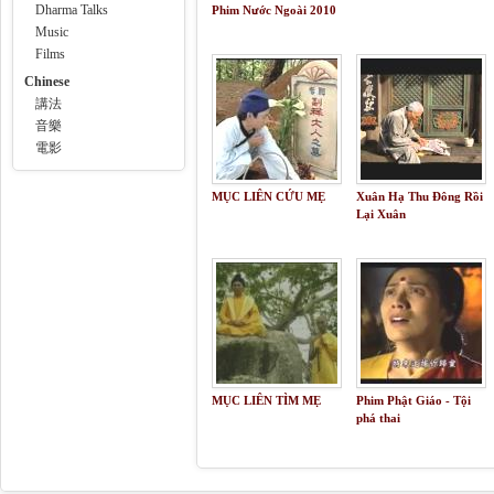
Dharma Talks
Phim Nước Ngoài 2010
Music
Films
Chinese
講法
音樂
電影
MỤC LIÊN CỨU MẸ
Xuân Hạ Thu Đông Rồi
Lại Xuân
MỤC LIÊN TÌM MẸ
Phim Phật Giáo - Tội
phá thai