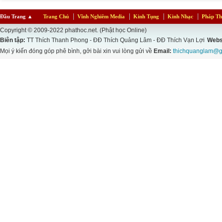
Đầu Trang
▲
Trang Chủ
Vĩnh Nghiêm Media
Kinh Tụng
Kinh Nhạc
Pháp Th
Copyright © 2009-2022 phathoc.net. (Phật học Online)
Biên tập:
TT Thích Thanh Phong - ĐĐ Thích Quảng Lâm - ĐĐ Thích Vạn Lợi
Webs
Mọi ý kiến đóng góp phê bình, gởi bài xin vui lòng gửi về
Email:
thichquanglam@g