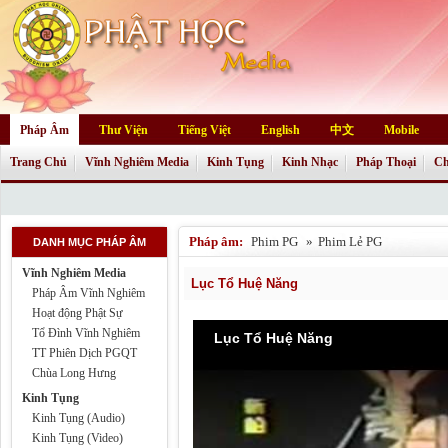
Pháp Âm
Thư Viện
Tiếng Việt
English
中文
Mobile
Trang Chủ
Vĩnh Nghiêm Media
Kinh Tụng
Kinh Nhạc
Pháp Thoại
Ch
Pháp âm:
Phim PG
»
Phim Lẻ PG
DANH MỤC PHÁP ÂM
Vĩnh Nghiêm Media
Lục Tổ Huệ Năng
Pháp Âm Vĩnh Nghiêm
Hoạt động Phật Sự
Tổ Đình Vĩnh Nghiêm
Lục Tổ Huệ Năng
TT Phiên Dịch PGQT
Chùa Long Hưng
Kinh Tụng
Kinh Tụng (Audio)
Kinh Tụng (Video)