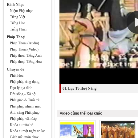
Kinh Nhạc
Niệm Phật nhạc
Tiêng Việt
Tiếng Hoa
Tiếng Phạn
Pháp Thoại
Pháp Thoại (Audio)
Pháp Thoại (Video)
Pháp thoại Tiếng Anh
Pháp thoại Tiếng Hoa
Chuyên đề
Phật Học
Phật pháp ứng dụng
Đạo lý gia đình
01. Lục Tổ Huệ Năng
Đời sống - Xã hội
Phật giáo & Tuổi trẻ
Phật pháp nhiệm màu
Ánh sáng Phật pháp
Video cùng thể loại khác
Phật pháp vấn đáp
Khóa tu mùa hè
Khóa tu một ngày an lạc
Cách nấu món chay