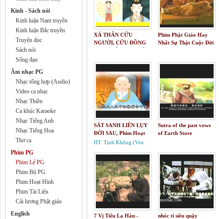
Kinh - Sách nói
Kinh luận Nam truyền
Kinh luận Bắc truyền
XẢ THÂN CỨU
Phim Phật Giáo Hay
Truyện đọc
NGƯỜI, CỨU ĐỒNG
Nhất Sự Thật Cuộc Đời
Sách nói
LOẠI, CỨU CON VẬT
Đức phật Thích Ca
- CON ĐƯỜNG BỒ
Không Xem Phí Cả Đời
Sống đạo
TÁT ĐẠO
Người| English Sub
Âm nhạc PG
Nhạc tổng hợp (Audio)
Video ca nhạc
Nhạc Thiền
Ca khúc Karaoke
Nhạc Tiếng Anh
SÁT SANH LIÊN LỤY
Sutra of the past vows
Nhạc Tiếng Hoa
ĐỜI SAU, Phim Hoạt
of Earth Store
Thơ ca
hình Phật Giáo, Pháp
Bodhisattva - 3D
HT. Tịnh Không (Ven.
Âm HD
Master Chin Kung)
Phim PG
Phim Lẻ PG
Phim Bộ PG
Phim Hoạt Hình
Phim Tài Liệu
Cải lương Phật giáo
English
7 Vị Tiểu La Hán -
nhóc tí siêu quậy