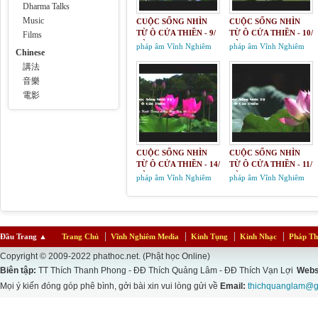
Dharma Talks
Music
CUỘC SỐNG NHÌN
CUỘC SỐNG NHÌN
TỪ Ô CỬA THIỀN - 9/
TỪ Ô CỬA THIỀN - 10/
Films
LỜI KINH TRONG
LỜI KINH TRONG
pháp âm Vĩnh Nghiêm
pháp âm Vĩnh Nghiêm
Chinese
LÒNG BÀN TAY 10 &
LÒNG BÀN TAY 12 &
講法
11
13
音樂
電影
CUỘC SỐNG NHÌN
CUỘC SỐNG NHÌN
TỪ Ô CỬA THIỀN - 14/
TỪ Ô CỬA THIỀN - 11/
LỜI KINH TRONG
LỜI KINH TRONG
pháp âm Vĩnh Nghiêm
pháp âm Vĩnh Nghiêm
LÒNG BÀN TAY 20
LÒNG BÀN TAY 14 &
15
Đầu Trang
▲
Trang Chủ
Vĩnh Nghiêm Media
Kinh Tụng
Kinh Nhạc
Pháp Th
Copyright © 2009-2022 phathoc.net. (Phật học Online)
Biên tập:
TT Thích Thanh Phong - ĐĐ Thích Quảng Lâm - ĐĐ Thích Vạn Lợi
Webs
Mọi ý kiến đóng góp phê bình, gởi bài xin vui lòng gửi về
Email:
thichquanglam@g