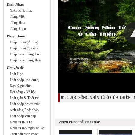
Kinh Nhạc
Niệm Phật nhạc
Tiêng Việt
Tiếng Hoa
Tiếng Phạn
Pháp Thoại
Pháp Thoại (Audio)
Pháp Thoại (Video)
Pháp thoại Tiếng Anh
Pháp thoại Tiếng Hoa
Chuyên đề
Phật Học
Phật pháp ứng dụng
Đạo lý gia đình
Đời sống - Xã hội
01. CUỘC SỐNG NHÌN TỪ Ô CỬA THIỀN - 
Phật giáo & Tuổi trẻ
Phật pháp nhiệm màu
- pháp âm Vĩnh Nghiêm
Ánh sáng Phật pháp
Phật pháp vấn đáp
Khóa tu mùa hè
Video cùng thể loại khác
Khóa tu một ngày an lạc
Cách nấu món chay