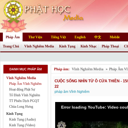
Pháp Âm
Thư Viện
Tiếng Việt
English
中文
Mobile
Trang Chủ
Vĩnh Nghiêm Media
Kinh Tụng
Kinh Nhạc
Pháp Thoại
Ch
Pháp âm:
Vĩnh Nghiêm Media
»
Pháp Âm Vĩ
DANH MỤC PHÁP ÂM
Vĩnh Nghiêm Media
CUỘC SỐNG NHÌN TỪ Ô CỬA THIỀN - 15
Pháp Âm Vĩnh Nghiêm
22
Hoạt động Phật Sự
pháp âm Vĩnh Nghiêm
Tổ Đình Vĩnh Nghiêm
TT Phiên Dịch PGQT
Chùa Long Hưng
Error loading YouTube: Video cou
Kinh Tụng
Kinh Tụng (Audio)
Kinh Tụng (Video)