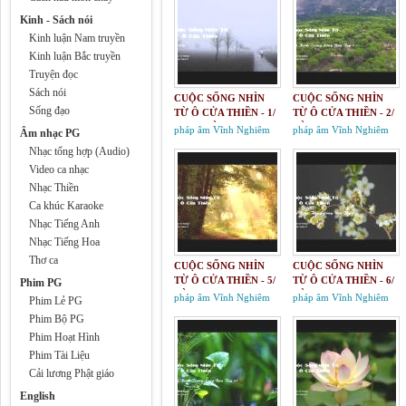
Kinh - Sách nói
Kinh luận Nam truyền
Kinh luận Bắc truyền
Truyện đọc
Sách nói
CUỘC SỐNG NHÌN
CUỘC SỐNG NHÌN
Sống đạo
TỪ Ô CỬA THIỀN - 1/
TỪ Ô CỬA THIỀN - 2/
THAY LỜI TỰA
LỜI KINH TRONG
pháp âm Vĩnh Nghiêm
pháp âm Vĩnh Nghiêm
Âm nhạc PG
LÒNG BÀN TAY 1
Nhạc tổng hợp (Audio)
Video ca nhạc
Nhạc Thiền
Ca khúc Karaoke
Nhạc Tiếng Anh
Nhạc Tiếng Hoa
Thơ ca
CUỘC SỐNG NHÌN
CUỘC SỐNG NHÌN
TỪ Ô CỬA THIỀN - 5/
TỪ Ô CỬA THIỀN - 6/
Phim PG
LỜI KINH TRONG
LỜI KINH TRONG
pháp âm Vĩnh Nghiêm
pháp âm Vĩnh Nghiêm
Phim Lẻ PG
LÒNG BÀN TAY 4&5
LÒNG BÀN TAY 6
Phim Bộ PG
Phim Hoạt Hình
Phim Tài Liệu
Cải lương Phật giáo
English