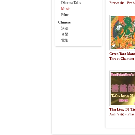
Dharma Talks
Fireworks - Froh
Neues Jahr [HD]
Music
Films
Chinese
講法
音樂
電影
Green Tara Mant
Throat Chanting
Tấm Lòng Bồ Tát
Anh_Việt) - Phát
Sùng Đức Thiện 