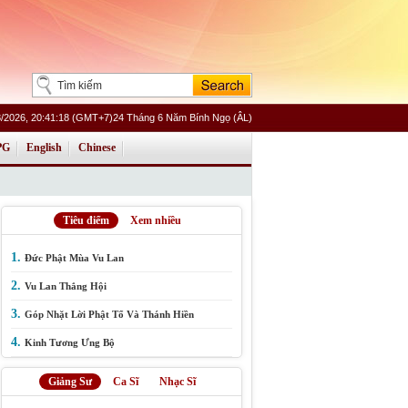
/2026, 20:41:18 (GMT+7)24 Tháng 6 Năm Bính Ngọ (ÂL)
PG
English
Chinese
Tiêu điểm
Xem nhiều
1.
Đức Phật Mùa Vu Lan
2.
Vu Lan Thắng Hội
3.
Góp Nhặt Lời Phật Tổ Và Thánh Hiền
4.
Kinh Tương Ưng Bộ
Giảng Sư
Ca Sĩ
Nhạc Sĩ