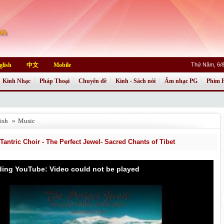
glish
中文
Mobile
Thứ Năm, 6/8
Kinh Nhạc
Pháp Thoại
Chuyên đề
Kinh - Sách nói
Âm nhạc PG
Phim 
ish
»
Music
antric Choir - The Perfect Jewel- Sacred Chants of Tibet
ading YouTube: Video could not be played