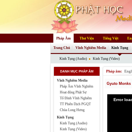
Pháp Âm
Thư Viện
Tiếng Việt
En
Trang Chủ
Vĩnh Nghiêm Media
Kinh Tụng
Kinh Tụng (Audio)
Kinh Tụng (Video)
Pháp âm:
Engl
DANH MỤC PHÁP ÂM
Vĩnh Nghiêm Media
Gyuto Monks T
Pháp Âm Vĩnh Nghiêm
Hoạt động Phật Sự
Tổ Đình Vĩnh Nghiêm
Error lo
TT Phiên Dịch PGQT
Chùa Long Hưng
Kinh Tụng
Kinh Tụng (Audio)
Kinh Tụng (Video)