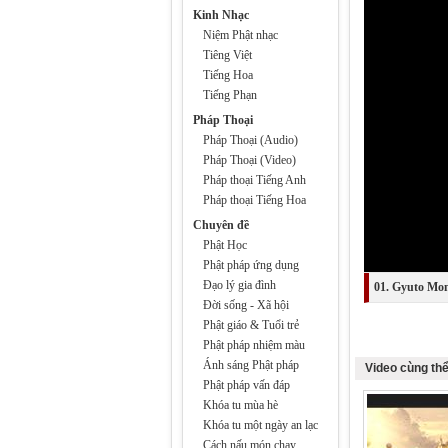
Kinh Nhạc
Niệm Phật nhạc
Tiêng Việt
Tiếng Hoa
Tiếng Phạn
Pháp Thoại
Pháp Thoại (Audio)
Pháp Thoại (Video)
Pháp thoại Tiếng Anh
Pháp thoại Tiếng Hoa
Chuyên đề
Phật Học
Phật pháp ứng dụng
Đạo lý gia đình
01. Gyuto Mon
Đời sống - Xã hội
Phật giáo & Tuổi trẻ
Phật pháp nhiệm màu
Ánh sáng Phật pháp
Video cùng thể
Phật pháp vấn đáp
Khóa tu mùa hè
Khóa tu một ngày an lạc
Cách nấu món chay