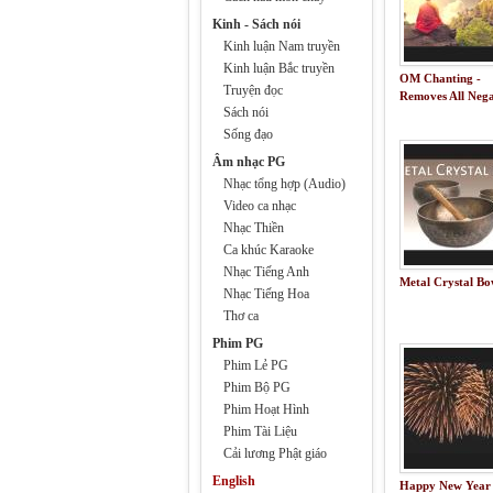
Kinh - Sách nói
Kinh luận Nam truyền
Kinh luận Bắc truyền
OM Chanting -
Truyện đọc
Removes All Nega
Sách nói
Blocks
Sống đạo
Âm nhạc PG
Nhạc tổng hợp (Audio)
Video ca nhạc
Nhạc Thiền
Ca khúc Karaoke
Nhạc Tiếng Anh
Metal Crystal Bo
Nhạc Tiếng Hoa
Thơ ca
Phim PG
Phim Lẻ PG
Phim Bộ PG
Phim Hoạt Hình
Phim Tài Liệu
Cải lương Phật giáo
English
Happy New Year