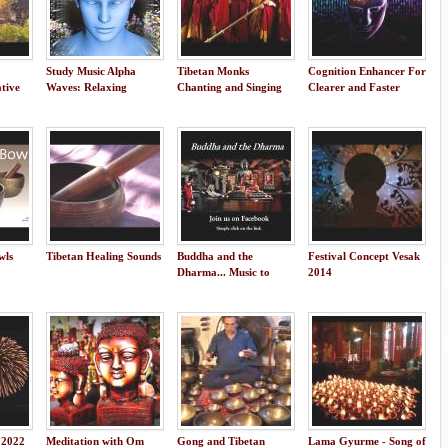
Study Music Alpha
Tibetan Monks
Cognition Enhancer For
tive
Waves: Relaxing
Chanting and Singing
Clearer and Faster
Studying Music, Brain
Bowls | Background
Thinking - Isochronic
Power, Focus
Yoga
Tones
Concentration Music
wls
Tibetan Healing Sounds
Buddha and the
Festival Concept Vesak
Dharma... Music to
2014
relax too
 2022
Meditation with Om
Gong and Tibetan
Lama Gyurme - Song of