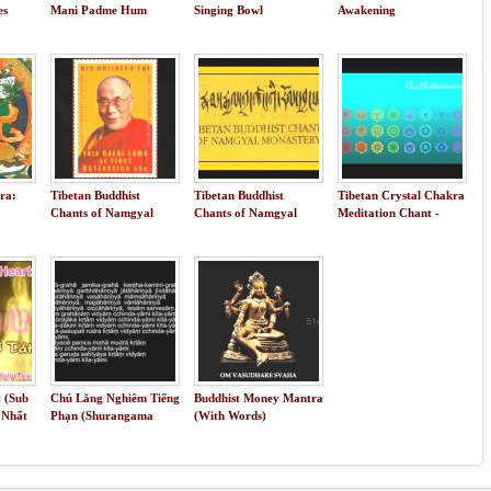
es
Mani Padme Hum
Singing Bowl
Awakening
Meditation
ra:
Tibetan Buddhist
Tibetan Buddhist
Tibetan Crystal Chakra
Chants of Namgyal
Chants of Namgyal
Meditation Chant -
Monastery 2/2
Monastery 1/2
Healing and Heightened
Consciousness
 (Sub
Chú Lăng Nghiêm Tiếng
Buddhist Money Mantra
 Nhất
Phạn (Shurangama
(With Words)
Ca
Mantra in Sanskrit)