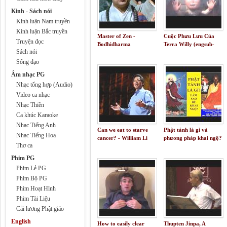
Kinh - Sách nói
Kinh luận Nam truyền
Kinh luận Bắc truyền
Master of Zen -
Cuộc Phưu Lưu Của
Truyện đọc
Bodhidharma
Terra Willy (engsub-
Sách nói
vietsub) - Phim hoạt
hình mỹ hay nhất 2019
Sống đạo
Âm nhạc PG
Nhạc tổng hợp (Audio)
Video ca nhạc
Nhạc Thiền
Ca khúc Karaoke
Nhạc Tiếng Anh
Can we eat to starve
Phật tánh là gì và
Nhạc Tiếng Hoa
cancer? - William Li
phương pháp khai ngộ?
Thơ ca
Phim PG
Phim Lẻ PG
Phim Bộ PG
Phim Hoạt Hình
Phim Tài Liệu
Cải lương Phật giáo
English
How to easily clear
Thupten Jinpa, A