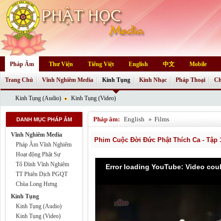
Pháp Âm
Thư Viện
Tiếng Việt
English
中文
Mobile
Trang Chủ
Vĩnh Nghiêm Media
Kinh Tụng
Kinh Nhạc
Pháp Thoại
Ch
Kinh Tụng (Audio)
Kinh Tụng (Video)
Pháp âm:
English
»
Films
DANH MỤC PHÁP ÂM
Vĩnh Nghiêm Media
Phim Cuộc Đời Đức Phật Thích Ca - Tập 
Pháp Âm Vĩnh Nghiêm
Hoạt động Phật Sự
Tổ Đình Vĩnh Nghiêm
Error loading YouTube: Video cou
TT Phiên Dịch PGQT
Chùa Long Hưng
Kinh Tụng
Kinh Tụng (Audio)
Kinh Tụng (Video)