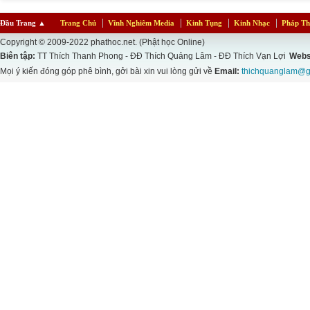
Đầu Trang
▲
Trang Chủ
Vĩnh Nghiêm Media
Kinh Tụng
Kinh Nhạc
Pháp Th
Copyright © 2009-2022 phathoc.net. (Phật học Online)
Biên tập:
TT Thích Thanh Phong - ĐĐ Thích Quảng Lâm - ĐĐ Thích Vạn Lợi
Webs
Mọi ý kiến đóng góp phê bình, gởi bài xin vui lòng gửi về
Email:
thichquanglam@g