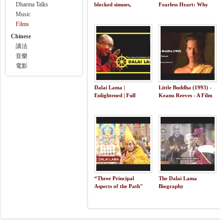
Dharma Talks
blocked sinuses,
Fearless Heart: Why
naturally.
Compassion is the Key
Music
to Greater Wellbeing
Films
Chinese
講法
音樂
電影
Dalai Lama |
Little Buddha (1993) -
Enlightened | Full
Keanu Reeves - A Film
Documentary
by Bernardo Bertolucci
“Three Principal
The Dalai Lama
Aspects of the Path"
Biography