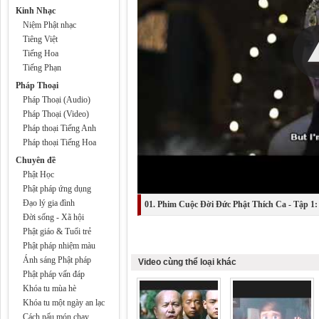
Kinh Nhạc
Niệm Phật nhạc
Tiêng Việt
Tiếng Hoa
Tiếng Phạn
Pháp Thoại
Pháp Thoại (Audio)
Pháp Thoại (Video)
Pháp thoại Tiếng Anh
Pháp thoại Tiếng Hoa
Chuyên đề
Phật Học
Phật pháp ứng dụng
Đạo lý gia đình
01. Phim Cuộc Đời Đức Phật Thích Ca - Tập 1:
Đời sống - Xã hội
Phật giáo & Tuổi trẻ
Phật pháp nhiệm màu
Ánh sáng Phật pháp
Video cùng thể loại khác
Phật pháp vấn đáp
Khóa tu mùa hè
Khóa tu một ngày an lạc
Cách nấu món chay